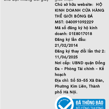
Chủ sở hữu website: HỘ
chất lượng tốt nhất của
Chính sách bảo hành
những thương hiệu hàng
Chính sách bảo mật thông
KINH DOANH CỬA HÀNG
đầu Nike, Adidas, Mizuno.
tin
THẾ GIỚI BÓNG ĐÁ
Hãy đến với Thế Giới Bóng
MST: 040091092229
Đá để chọn đôi giày dành
Mã số đăng ký hộ kinh
cho mình.
doanh: 01E8017018
GIỚI THIỆU
Đăng ký lần đầu:
21/02/2014
Đăng ký thay đổi lần thứ 2:
11/06/2025
Nơi cấp: UBND quận Đống
Đa - Phòng Tài chính - Kế
hoạch
Địa chỉ: Số 53-55 Xã Đàn,
Phường Kim Liên, Thành
phố Hà Nội.