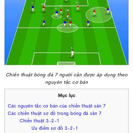
Chiến thuật bóng đá 7 người cần được áp dụng theo
nguyên tắc cơ bản
Mục lục
Các nguyên tắc cơ bản của chiến thuật sân 7
Các chiến thuật sơ đồ trong bóng đá sân 7
Chiến thuật 3-2-1
Ưu điểm sơ đồ 3-2-1