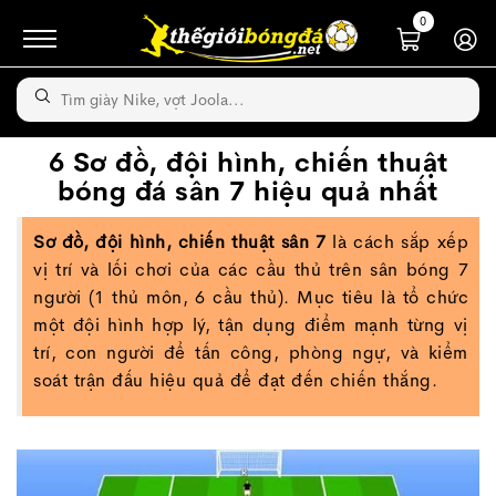
0
6 Sơ đồ, đội hình, chiến thuật
bóng đá sân 7 hiệu quả nhất
Sơ đồ, đội hình, chiến thuật sân 7
là cách sắp xếp
vị trí và lối chơi của các cầu thủ trên sân bóng 7
người (1 thủ môn, 6 cầu thủ). Mục tiêu là tổ chức
một đội hình hợp lý, tận dụng điểm mạnh từng vị
trí, con người để tấn công, phòng ngự, và kiểm
soát trận đấu hiệu quả để đạt đến chiến thắng.