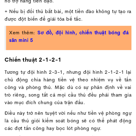
hỗ trợ hàng tiền đạo.
+ Nếu bị đối thủ bắt bài, một tiền đào không tự tạo ra
được đột biến để giải tỏa bế tắc.
Xem thêm:
Sơ đồ, đội hình, chiến thuật bóng đá
sân mini 5
Chiến thuật 2-1-2-1
Tương tự đội hình 2-3-1, nhưng đội hình 2-1-2-1 lại
chủ động chia hàng tiền vệ theo nhiệm vụ về tấn
công và phòng thủ. Mặc dù có sự phân định về vai
trò riêng, song tất cả mọi cầu thủ đều phải tham gia
vào mục đích chung của trận đấu.
Điều này trở nên tuyệt vời nếu như tiền vệ phòng ngự
là cầu thủ giỏi kiểm soát bóng sẽ có thể phát động
các đợt tấn công hay bọc lót phòng ngự.