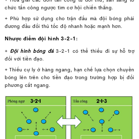
chức tấn công ngược tìm cơ hội chiến thắng.
+ Phù hợp sử dụng cho trận đấu mà đội bóng phải
đương đầu đối thủ tốc độ nhanh hoặc mạnh hơn.
Nhược điểm đội hình 3-2-1:
+
Đội hình bóng đá
3-2-1 có thể thiếu đi sự hỗ trợ
đối với tiền đạo.
+ Thiếu cự ly ở hàng ngang, hạn chế lựa chọn chuyền
bóng lên trên cho tiền đạo trong trường hợp bị đối
phương cắt ngang.