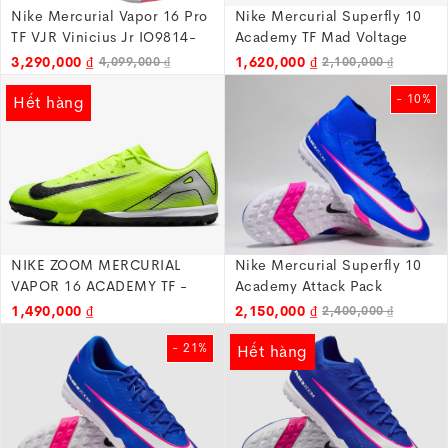
Nike Mercurial Vapor 16 Pro
Nike Mercurial Superfly 10
TF VJR Vinicius Jr IO9814-
Academy TF Mad Voltage
640 - Hồng
Pack FQ8331-700
3,290,000 ₫
1,620,000 ₫
4,099,000 ₫
2,100,000 ₫
- 10%
Hết hàng
NIKE ZOOM MERCURIAL
Nike Mercurial Superfly 10
VAPOR 16 ACADEMY TF -
Academy Attack Pack
FQ8449-700
FQ8331-446
1,490,000 ₫
2,150,000 ₫
2,400,000 ₫
- 21%
Hết hàng