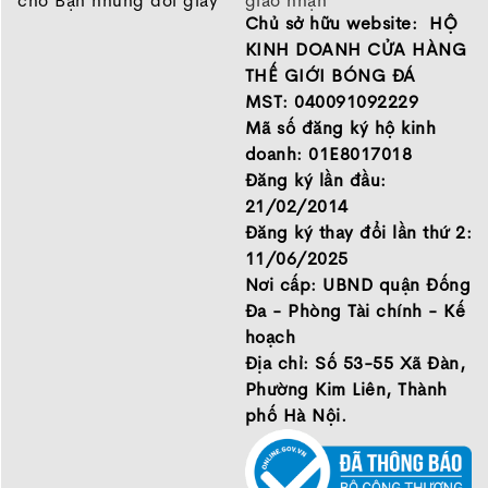
cho Bạn những đôi giày
giao nhận
Chủ sở hữu website: HỘ
chất lượng tốt nhất của
Chính sách bảo hành
những thương hiệu hàng
Chính sách bảo mật thông
KINH DOANH CỬA HÀNG
đầu Nike, Adidas, Mizuno.
tin
THẾ GIỚI BÓNG ĐÁ
Hãy đến với Thế Giới Bóng
MST: 040091092229
Đá để chọn đôi giày dành
Mã số đăng ký hộ kinh
cho mình.
doanh: 01E8017018
GIỚI THIỆU
Đăng ký lần đầu:
21/02/2014
Đăng ký thay đổi lần thứ 2:
11/06/2025
Nơi cấp: UBND quận Đống
Đa - Phòng Tài chính - Kế
hoạch
Địa chỉ: Số 53-55 Xã Đàn,
Phường Kim Liên, Thành
phố Hà Nội.