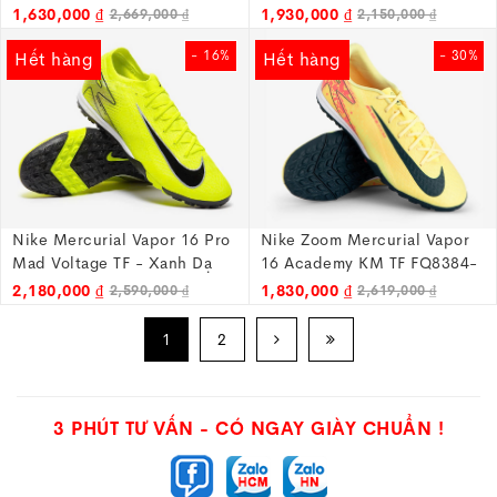
Đỏ - FQ8449-800
Trắng/Xanh - FZ1382-300
1,630,000 ₫
1,930,000 ₫
2,669,000 ₫
2,150,000 ₫
- 16%
- 30%
Hết hàng
Hết hàng
Nike Mercurial Vapor 16 Pro
Nike Zoom Mercurial Vapor
Mad Voltage TF - Xanh Dạ
16 Academy KM TF FQ8384-
Quang - FQ8687-700
800
2,180,000 ₫
1,830,000 ₫
2,590,000 ₫
2,619,000 ₫
1
2
3 PHÚT TƯ VẤN - CÓ NGAY GIÀY CHUẨN !