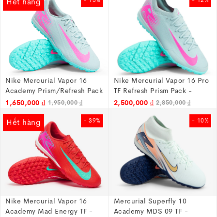
- 15%
- 12%
Hết hàng
Nike Mercurial Vapor 16
Nike Mercurial Vapor 16 Pro
Academy Prism/Refresh Pack
TF Refresh Prism Pack -
- Xám/Hồng - FQ8449-301
Xám/hồng - FQ8687-301
1,650,000 ₫
2,500,000 ₫
1,950,000 ₫
2,850,000 ₫
- 39%
- 10%
Hết hàng
Nike Mercurial Vapor 16
Mercurial Superfly 10
Academy Mad Energy TF -
Academy MDS 09 TF -