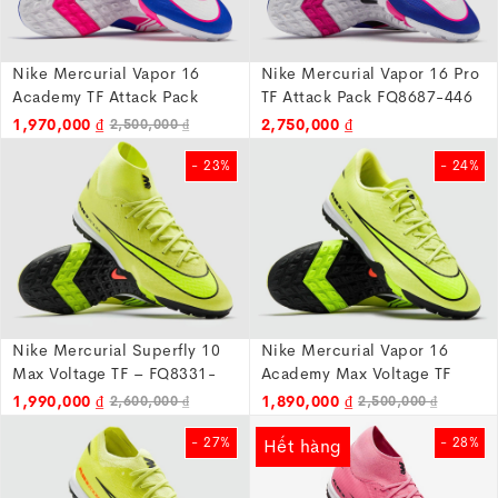
Nike Mercurial Vapor 16
Nike Mercurial Vapor 16 Pro
Academy TF Attack Pack
TF Attack Pack FQ8687-446
FQ8449-446
1,970,000 ₫
2,750,000 ₫
2,500,000 ₫
- 23%
- 24%
Nike Mercurial Superfly 10
Nike Mercurial Vapor 16
Max Voltage TF – FQ8331-
Academy Max Voltage TF
300
FQ8449-300
1,990,000 ₫
1,890,000 ₫
2,600,000 ₫
2,500,000 ₫
- 27%
- 28%
Hết hàng