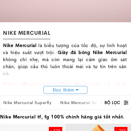
NIKE MERCURIAL
Nike Mercurial
là biểu tượng của tốc độ, sự linh hoạt
và hiệu suất vượt trội.
Giày đá bóng Nike Mercurial
không chỉ nhẹ, mà còn mang lại cảm giác ôm sát
chân, giúp cầu thủ luôn thoải mái và tự tin trên sân
cỏ.
Nike Mercurial – Tốc độ bùng nổ, bứt
Đọc thêm
phá mọi giới hạn!
Các dòng Nike Mercurial nổi bật
Nike Mercurial Superfly
Nike Mercurial Vapor
BỘ LỌC
Nike Merc
-
Mercurial Superfly
: Phiên bản cổ cao Dynamic Fit
Nike Mercurial tf, fg 100% chính hãng giá tốt nhất.
Collar, cổ thun co giãn ôm sát mắt cá chân.
-
Mercurial Vapor
: Phiên bản cổ thấp, mang đến sự
- 23%
- 33%