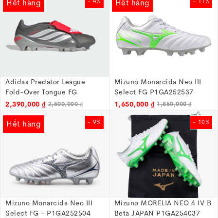
- 4%
- 11%
Hết hàng
Hết hàng
chuyển động, đi bóng,…như những gì chúng ta đã
được thấy ở Neymar.
Những điều cần lưu ý để lựa chọn một
đôi giày bóng đá phù hợp
Adidas Predator League
Mizuno Monarcida Neo III
Fold-Over Tongue FG
Select FG P1GA252537
JS0426
2,390,000 ₫
1,650,000 ₫
2,500,000 ₫
1,850,000 ₫
- 9%
- 10%
Hết hàng
Mizuno Monarcida Neo III
Mizuno MORELIA NEO 4 IV Β
Select FG - P1GA252504
Beta JAPAN P1GA254037