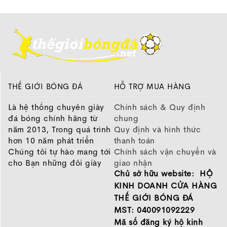
Mercurial, Adidas X, Mizuno Morelia, Puma Ultra.
Giày bóng đá kiểm soát
THẾ GIỚI BÓNG ĐÁ
HỖ TRỢ MUA HÀNG
Là hệ thống chuyên giày
Chính sách & Quy định
đá bóng chính hãng từ
chung
năm 2013, Trong quá trình
Quy định và hình thức
hơn 10 năm phát triển
thanh toán
Chúng tôi tự hào mang tới
Chính sách vận chuyển và
cho Bạn những đôi giày
giao nhận
Chủ sở hữu website: HỘ
chất lượng tốt nhất của
Chính sách bảo hành
Đây là mẫu giày dành cho các cầu thủ có lối chơi
những thương hiệu hàng
Chính sách bảo mật thông
KINH DOANH CỬA HÀNG
thiên về kiểm soát nhờ vào thiết kế upper có độ nhám,
đầu Nike, Adidas, Mizuno.
tin
THẾ GIỚI BÓNG ĐÁ
Hãy đến với Thế Giới Bóng
khả năng ma sát tốt giúp gia tăng lực bám cũng như
MST: 040091092229
Đá để chọn đôi giày dành
khả năng trong các tình huống kiểm soát. Một số mẫu
Mã số đăng ký hộ kinh