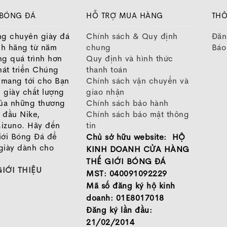
 BÓNG ĐÁ
HỖ TRỢ MUA HÀNG
THÔ
 vapor 16 pro với vapor 15 pro
ng chuyên giày đá
Chính sách & Quy định
Đăn
nh hãng từ năm
chung
Báo
ng quá trình hơn
Quy định và hình thức
át triển Chúng
thanh toán
o mang tới cho Bạn
Chính sách vận chuyển và
 giày chất lượng
giao nhận
của những thương
Chính sách bảo hành
 đầu Nike,
Chính sách bảo mật thông
izuno. Hãy đến
tin
iới Bóng Đá để
Chủ sở hữu website: HỘ
giày dành cho
KINH DOANH CỬA HÀNG
THẾ GIỚI BÓNG ĐÁ
GIỚI THIỆU
MST: 040091092229
Mã số đăng ký hộ kinh
doanh: 01E8017018
Đăng ký lần đầu:
21/02/2014