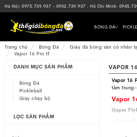
Hà Nội: 0975.739.937 - 0902.739.937 . Hồ Chí Minh: 0945.7
BÓNG ĐÁ
PICKL
Trang chủ
Bóng Đá
Giày đá bóng sân cỏ nhân t
Vapor 16 Pro tf
DANH MỤC SẢN PHẨM
VAPOR 16
Vapor 16 
Bóng Đá
tầm trung-
Pickleball
Giày chạy bộ
Vapor 1
Upper Fly
LỌC SẢN PHẨM
- Đây là l
lại cảm gi