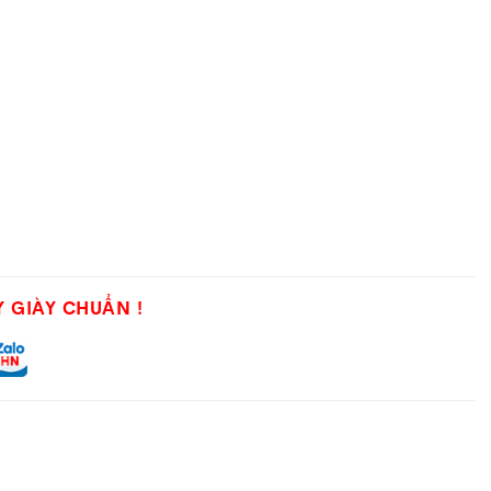
ân cỏ nhân tạo. Hãy cũng xem 2 mẫu này khác nhau ở
Y GIÀY CHUẨN !
n; lớp phủ silicon tăng độ bền và kiểm soát bóng.
y; phủ lớp PU hỗ trợ ma sát và độ bền.