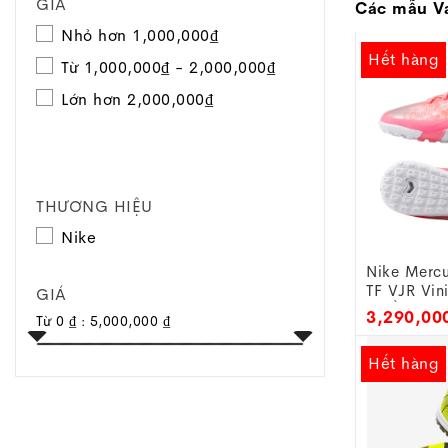
GIÁ
- Công ng
Các mẫu Va
điều kiện t
Nhỏ hơn 1,000,000₫
- Lưỡi gà 
Hết hàng
Từ 1,000,000₫ - 2,000,000₫
Đế đệm Ai
Lớn hơn 2,000,000₫
- Air Zoom
- Đinh dăm
ngột. Đế g
THƯƠNG HIỆU
Form giày
Nike
- Phù hợp 
một trong 
Nike Mercu
TF VJR Vin
Toggle
GIÁ
- Hồng
navigation
3,290,00
Từ
0 ₫
:
5,000,000 ₫
Vapor 1
Hết hàng