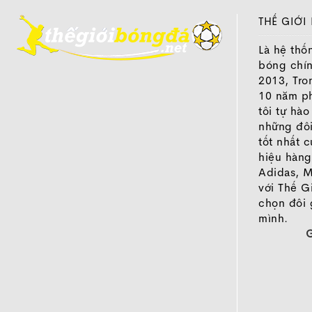
THẾ GIỚI
So sánh
Là hệ thố
bóng chí
2013, Tro
10 năm ph
tôi tự hà
những đôi
tốt nhất 
hiệu hàng
Adidas, M
với Thế G
chọn đôi 
mình.
1. Upper