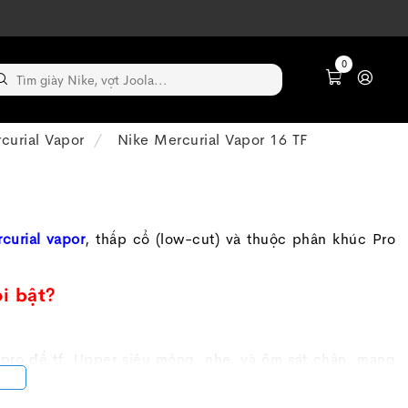
0
curial Vapor
Nike Mercurial Vapor 16 TF
curial vapor
, thấp cổ (low-cut) và thuộc phân khúc Pro
i bật?
r pro đế tf. Upper siêu mỏng, nhẹ, và ôm sát chân, mang