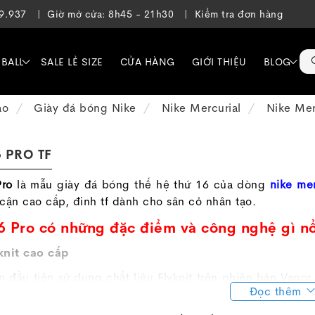
39.937
Giờ mở cửa: 8h45 - 21h30
Kiểm tra đơn hàng
EBALL
SALE LẺ SIZE
CỬA HÀNG
GIỚI THIỆU
BLOG
ạo
Giày đá bóng Nike
Nike Mercurial
Nike Mer
 PRO TF
Pro
là mẫu giày đá bóng thế hệ thứ 16 của dòng
nike mer
cận cao cấp, đinh tf dành cho sân cỏ nhân tạo.
6 Pro có những đặc điểm và công nghệ gì nổ
knit cao cấp
ần đầu tiên sử dụng chất liệu Flyknit trên phiên bản Vapo
Đọc thêm
ác bóng chân thật và thoải mái.