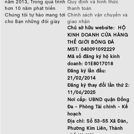
năm 2013, Trong quá trình
Quy định và hình thức
hơn 10 năm phát triển
thanh toán
Chúng tôi tự hào mang tới
Chính sách vận chuyển và
cho Bạn những đôi giày
giao nhận
Chủ sở hữu website: HỘ
chất lượng tốt nhất của
Chính sách bảo hành
những thương hiệu hàng
Chính sách bảo mật thông
KINH DOANH CỬA HÀNG
đầu Nike, Adidas, Mizuno.
tin
THẾ GIỚI BÓNG ĐÁ
Hãy đến với Thế Giới Bóng
MST: 040091092229
Đá để chọn đôi giày dành
Mã số đăng ký hộ kinh
cho mình.
doanh: 01E8017018
GIỚI THIỆU
Đăng ký lần đầu:
21/02/2014
Đăng ký thay đổi lần thứ 2:
11/06/2025
Nơi cấp: UBND quận Đống
Đa - Phòng Tài chính - Kế
hoạch
Địa chỉ: Số 53-55 Xã Đàn,
Phường Kim Liên, Thành