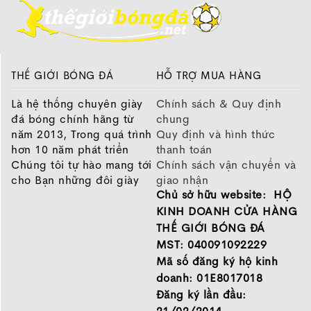
lựa chọn hàng đầu cho những cầu thủ yêu thích cảm
giác bóng chân thật, sự thoải mái và độ bền vượt trội.
THẾ GIỚI BÓNG ĐÁ
HỖ TRỢ MUA HÀNG
Là hệ thống chuyên giày
Chính sách & Quy định
đá bóng chính hãng từ
chung
năm 2013, Trong quá trình
Quy định và hình thức
hơn 10 năm phát triển
thanh toán
Chúng tôi tự hào mang tới
Chính sách vận chuyển và
cho Bạn những đôi giày
giao nhận
Chủ sở hữu website: HỘ
chất lượng tốt nhất của
Chính sách bảo hành
những thương hiệu hàng
Chính sách bảo mật thông
KINH DOANH CỬA HÀNG
đầu Nike, Adidas, Mizuno.
tin
THẾ GIỚI BÓNG ĐÁ
Hãy đến với Thế Giới Bóng
MST: 040091092229
Đá để chọn đôi giày dành
Mã số đăng ký hộ kinh
cho mình.
doanh: 01E8017018
GIỚI THIỆU
Đăng ký lần đầu: