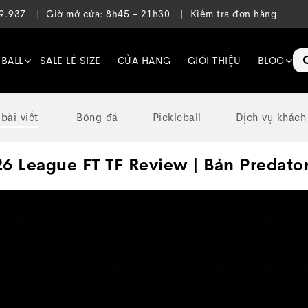
39.937
Giờ mở cửa: 8h45 - 21h30
Kiểm tra đơn hàng
EBALL
SALE LẺ SIZE
CỬA HÀNG
GIỚI THIỆU
BLOG
 bài viết
Bóng đá
Pickleball
Dịch vụ khách
26 League FT TF Review | Bản Predato