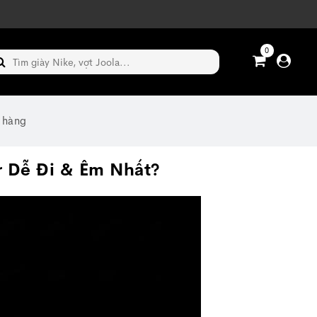
0
 hàng
r Dễ Đi & Êm Nhất?