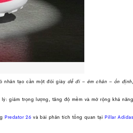
cỏ nhân tạo cần một đôi giày
dễ đi – êm chân – ổn định
ết lý: giảm trọng lượng, tăng độ mềm và mở rộng khả năn
ng
Predator 26
và bài phân tích tổng quan tại
Pillar Adida