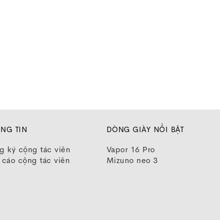
n bản Predator Freak lần này
NG TIN
DÒNG GIÀY NỔI BẬT
g ký cộng tác viên
Vapor 16 Pro
 cáo cộng tác viên
Mizuno neo 3