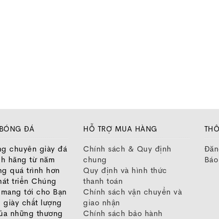
Paul Pogba – Ngôi sao đại diện của phiê
Predator Freak – Đánh giá chi tiết
 BÓNG ĐÁ
HỖ TRỢ MUA HÀNG
THÔ
ng chuyên giày đá
Chính sách & Quy định
Đăn
nh hãng từ năm
chung
Báo
ng quá trình hơn
Quy định và hình thức
át triển Chúng
thanh toán
o mang tới cho Bạn
Chính sách vận chuyển và
 giày chất lượng
giao nhận
của những thương
Chính sách bảo hành