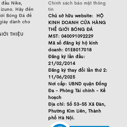
 đầu Nike,
Chính sách bảo mật thông
izuno. Hãy đến
tin
iới Bóng Đá để
Chủ sở hữu website: HỘ
ong thiết kế, điều có thể dễ dàng nhận thấy đến từ s
giày dành cho
KINH DOANH CỬA HÀNG
dator Freak
được chỉnh sửa cả về thiết kế cũng như chất 
THẾ GIỚI BÓNG ĐÁ
GIỚI THIỆU
ài kéo lên che phủ phần mu bàn chân của các cầu thủ. Thi
MST: 040091092229
a chân khi mang giày, đồng thời nhờ chất liệu với độ đàn 
Mã số đăng ký hộ kinh
hế đi sự linh hoạt của cổ chân. Ngoài ra, dựa vào cảm qua
doanh: 01E8017018
so với bản Mutator 2020.
Đăng ký lần đầu:
21/02/2014
điều gây sự chú ý ở sự cải tiến lần này, không gì khác, 
Đăng ký thay đổi lần thứ 2:
n bản
Adidas Predator 20
, hãng đã rất thành công với cô
11/06/2025
u bao phủ dày đặc ở bề mặt upper giày, với mục đích giú
Nơi cấp: UBND quận Đống
iểm soát cho các cầu thủ. Ngay lập tức, với trailer ra m
Đa - Phòng Tài chính - Kế
 được đón nhận và xứng đáng lọt top thiết kế ấn tượng 
hoạch
h công và hiệu quả của phiên bản tiền nhiệm, Adidas đã
Địa chỉ: Số 53-55 Xã Đàn,
y, má trong, má ngoài,… giúp tăng hiệu quả ma sát lên rất
Phường Kim Liên, Thành
ựa trên những thành công của mình.
phố Hà Nội.