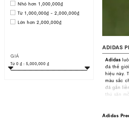
Nhỏ hơn 1,000,000₫
Từ 1,000,000₫ - 2,000,000₫
Lớn hơn 2,000,000₫
ADIDAS P
Toggle
GIÁ
Adidas
luô
navigation
Từ
0 ₫
:
5,000,000 ₫
đá thế giớ
hiệu này. 
màu sắc c
đã gắn liề
thú săn m
công rực 
kế mới, v
của năm 
Adidas Pred
dòng
Pred
đã từng l