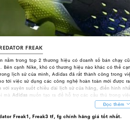
REDATOR FREAK
n nằm trong top 2 thương hiệu có doanh số bán chạy cũn
i. Bên cạnh Nike, khó có thương hiệu nào khác có thể cạ
Trong lịch sử của mình, Adidas đã rất thành công trong việc
ho tới việc sử dụng các công nghệ hoàn toàn mới được r
n với xuyên suốt chiều dài lịch sử của hãng, điển hình n
ồi mà
Adidas
muốn tạo ra để hỗ trợ các cầu thủ trong việ
rỡ với bản
Predator 20
với tên gọi Mutator, một năm sau
Đọc thêm
ới những nét cơ bản trong thiết kế gần như tương đồng 
2020, nhưng
Adidas Predator Freak
xứng đáng là một tron
ator Freak1, Freak3 tf, fg chính hãng giá tốt nhất.
ator
, với một thiết kế gai góc, mang giá trị thẩm mỹ cự
àm được