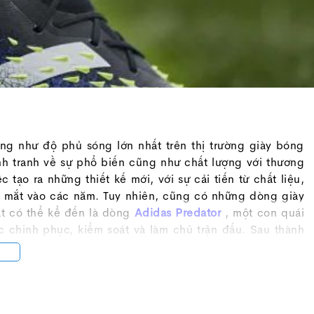
g như độ phủ sóng lớn nhất trên thị trường giày bóng
nh tranh về sự phổ biến cũng như chất lượng với thương
 tạo ra những thiết kế mới, với sự cải tiến từ chất liệu,
a mắt vào các năm. Tuy nhiên, cũng có những dòng giày
hất có thể kể đến là dòng
Adidas Predator
, một con quái
c chinh phục, kiểm soát và làm chủ trận đấu. Sau thành
 đó,
Adidas
đã tiếp tục chỉnh sửa và trình làng một thiết
với bản
Predator 20
. Tuy nhiên, dù dựa trên nguyên bản
g những mẫu giày đẹp nhất mà từng được ghi nhận trên
c kì cao, vượt xa những gì mà thế hệ tiền nhiệm
Mutator