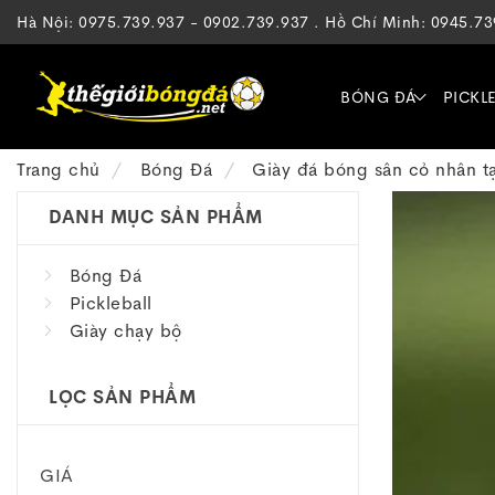
Hà Nội: 0975.739.937 - 0902.739.937 . Hồ Chí Minh: 0945.7
BÓNG ĐÁ
PICKL
Trang chủ
Bóng Đá
Giày đá bóng sân cỏ nhân t
DANH MỤC SẢN PHẨM
Bóng Đá
Pickleball
Giày chạy bộ
LỌC SẢN PHẨM
GIÁ