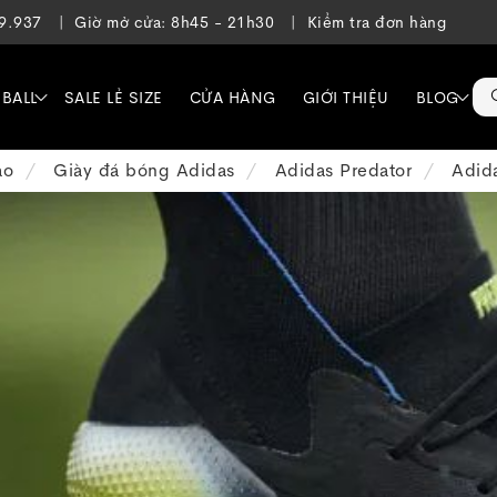
39.937
Giờ mở cửa: 8h45 - 21h30
Kiểm tra đơn hàng
EBALL
SALE LẺ SIZE
CỬA HÀNG
GIỚI THIỆU
BLOG
ạo
Giày đá bóng Adidas
Adidas Predator
Adida