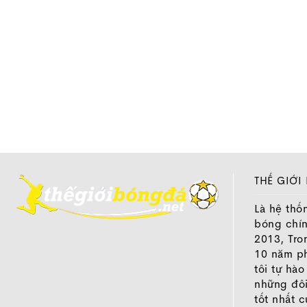
Adidas 
THẾ GIỚI
Là hệ thố
bóng chí
2013, Tro
10 năm ph
tôi tự hà
những đôi
tốt nhất 