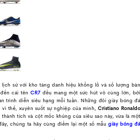
lịch sử với kho tàng danh hiệu khổng lồ và số lượng bà
 đến cái tên
CR7
đều mang một sức hút vô cùng lớn, bở
màn trình diễn siêu hạng mỗi tuần. Những đôi giày bóng đ
 vì thế, xuyên suốt sự nghiệp của mình,
Cristiano Ronald
 thành tích và cột mốc khủng của siêu sao này, vừa là mộ
đây, chúng ta hãy cùng điểm lại một số mẫu
giày bóng đ