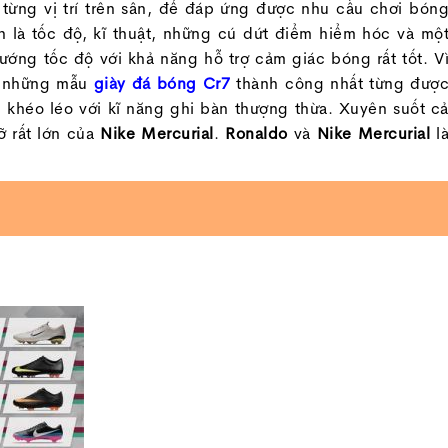
 từng vị trí trên sân, để đáp ứng được nhu cầu chơi bón
h là tốc độ, kĩ thuật, những cú dứt điểm hiểm hóc và mộ
ướng tốc độ với khả năng hỗ trợ cảm giác bóng rất tốt. V
g những mẫu
giày đá bóng Cr7
thành công nhất từng đượ
 khéo léo với kĩ năng ghi bàn thượng thừa. Xuyên suốt c
ỡ rất lớn của
Nike Mercurial
.
Ronaldo
và
Nike Mercurial
l