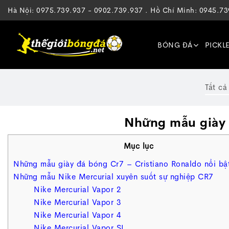
Hà Nội: 0975.739.937 - 0902.739.937 . Hồ Chí Minh: 0945.7
BÓNG ĐÁ
PICKL
Tất cả
Những mẫu giày đ
Mục lục
Những mẫu giày đá bóng Cr7 – Cristiano Ronaldo nổi bậ
Những mẫu Nike Mercurial xuyên suốt sự nghiệp CR7
Nike Mercurial Vapor 2
Nike Mercurial Vapor 3
Nike Mercurial Vapor 4
Nike Mercurial Vapor SL