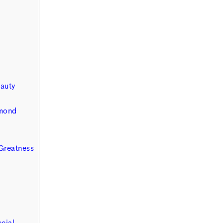
auty
amond
Greatness