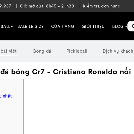
39.937
Giờ mở cửa: 8h45 - 21h30
Kiểm tra đơn hàng
EBALL
SALE LẺ SIZE
CỬA HÀNG
GIỚI THIỆU
BLOG
 bài viết
Bóng đá
Pickleball
Dịch vụ khách
á bóng Cr7 - Cristiano Ronaldo nổi 
t nhất