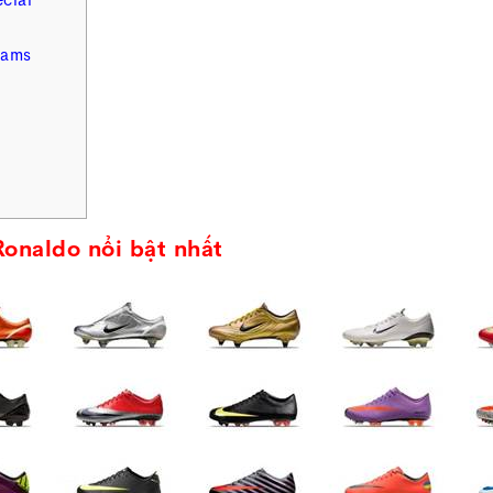
cial
eams
onaldo nổi bật nhất