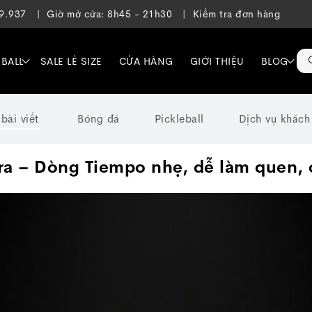
39.937
Giờ mở cửa: 8h45 - 21h30
Kiểm tra đơn hàng
EBALL
SALE LẺ SIZE
CỬA HÀNG
GIỚI THIỆU
BLOG
 bài viết
Bóng đá
Pickleball
Dịch vụ khách
ra – Dòng Tiempo nhẹ, dễ làm quen, 