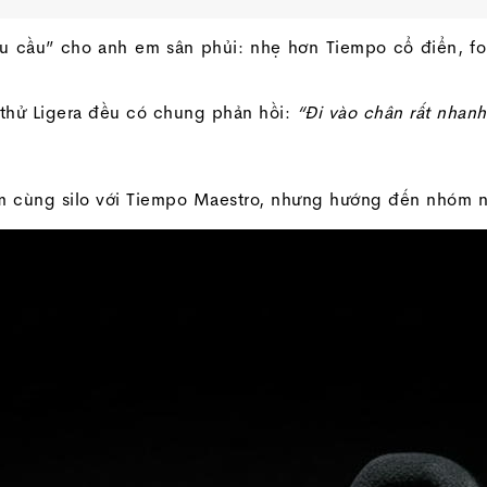
nhu cầu” cho anh em sân phủi: nhẹ hơn Tiempo cổ điển, 
 thử Ligera đều có chung phản hồi:
“Đi vào chân rất nhan
m cùng silo với Tiempo Maestro, nhưng hướng đến nhóm n