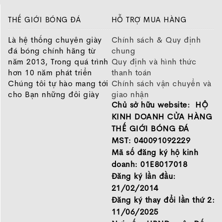
THẾ GIỚI BÓNG ĐÁ
HỖ TRỢ MUA HÀNG
Là hệ thống chuyên giày
Chính sách & Quy định
đá bóng chính hãng từ
chung
năm 2013, Trong quá trình
Quy định và hình thức
hơn 10 năm phát triển
thanh toán
Chúng tôi tự hào mang tới
Chính sách vận chuyển và
cho Bạn những đôi giày
giao nhận
Chủ sở hữu website: HỘ
chất lượng tốt nhất của
Chính sách bảo hành
những thương hiệu hàng
Chính sách bảo mật thông
KINH DOANH CỬA HÀNG
đầu Nike, Adidas, Mizuno.
tin
THẾ GIỚI BÓNG ĐÁ
Hãy đến với Thế Giới Bóng
MST: 040091092229
Đá để chọn đôi giày dành
Mã số đăng ký hộ kinh
cho mình.
doanh: 01E8017018
GIỚI THIỆU
Đăng ký lần đầu:
21/02/2014
Đăng ký thay đổi lần thứ 2:
11/06/2025