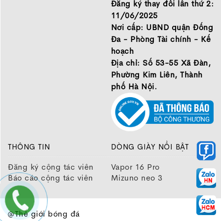
Đăng ký thay đổi lần thứ 2:
11/06/2025
Nơi cấp: UBND quận Đống
Đa - Phòng Tài chính - Kế
hoạch
Địa chỉ: Số 53-55 Xã Đàn,
Phường Kim Liên, Thành
phố Hà Nội.
THÔNG TIN
DÒNG GIÀY NỔI BẬT
Đăng ký cộng tác viên
Vapor 16 Pro
Báo cáo cộng tác viên
Mizuno neo 3
@Thế giới bóng đá