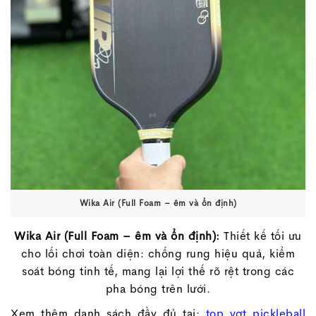
Wika Air (Full Foam – êm và ổn định)
Wika Air (Full Foam – êm và ổn định):
Thiết kế tối ưu
cho lối chơi toàn diện: chống rung hiệu quả, kiểm
soát bóng tinh tế, mang lại lợi thế rõ rệt trong các
pha bóng trên lưới.
Xem thêm danh sách đầy đủ tại:
top vợt pickleball