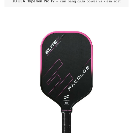
JOOLA Hyperion Pro IV
– cân bằng giữa power và kiểm soát