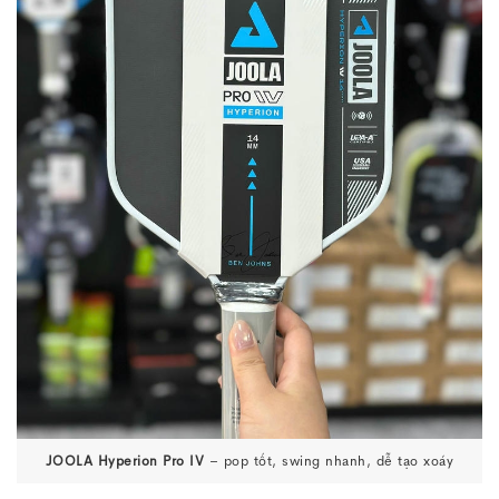
JOOLA Hyperion Pro IV
– pop tốt, swing nhanh, dễ tạo xoáy