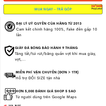
MUA NGAY - TRẢ GÓP
ĐẠI LÝ UỶ QUYỀN CỦA HÃNG TỪ 2013
Cam kết chính hãng 100%, Fake đền gấp 10
lần
GIÀY ĐÁ BÓNG BẢO HÀNH 9 THÁNG
Tăng tất/túi rút/băng quấn vợt khi mua giày,
vợt,...
MIỄN PHÍ VẬN CHUYỂN (ĐƠN > 1TR)
Hỗ trợ ĐỔI SIZE tận nhà
HƠN 5,000 ĐÁNH GIÁ SHOP 5 SAO
Từ người dùng trên Google Maps