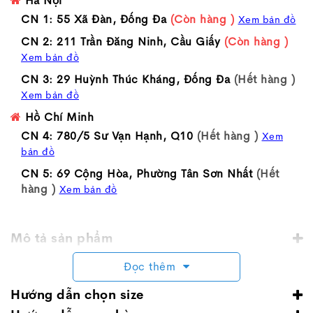
Hà Nội
CN 1: 55 Xã Đàn, Đống Đa
(Còn hàng )
Xem bản đồ
CN 2: 211 Trần Đăng Ninh, Cầu Giấy
(Còn hàng )
Xem bản đồ
CN 3: 29 Huỳnh Thúc Kháng, Đống Đa
(Hết hàng )
Xem bản đồ
Hồ Chí Minh
CN 4: 780/5 Sư Vạn Hạnh, Q10
(Hết hàng )
Xem
bản đồ
CN 5: 69 Cộng Hòa, Phường Tân Sơn Nhất
(Hết
hàng )
Xem bản đồ
Mô tả sản phẩm
Đọc thêm
Hướng dẫn chọn size