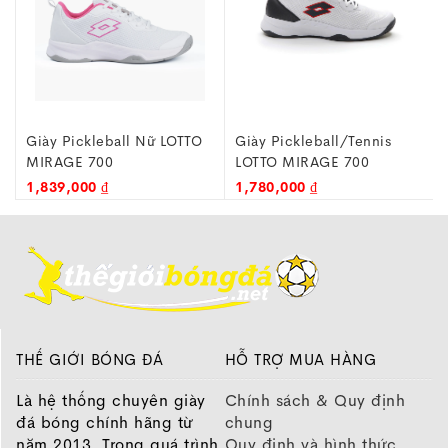
Giày Pickleball Nữ LOTTO
Giày Pickleball/Tennis
MIRAGE 700
LOTTO MIRAGE 700
LOTTE260102P - Trắng
LOTTE260103W Trắng Xám
1,839,000 ₫
1,780,000 ₫
Hồng
THẾ GIỚI BÓNG ĐÁ
HỖ TRỢ MUA HÀNG
Là hệ thống chuyên giày
Chính sách & Quy định
đá bóng chính hãng từ
chung
năm 2013, Trong quá trình
Quy định và hình thức