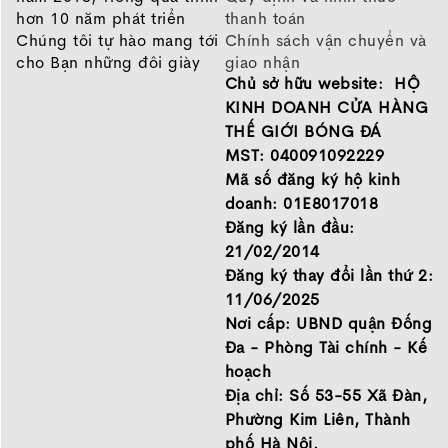
hơn 10 năm phát triển
thanh toán
Chúng tôi tự hào mang tới
Chính sách vận chuyển và
cho Bạn những đôi giày
giao nhận
Chủ sở hữu website: HỘ
chất lượng tốt nhất của
Chính sách bảo hành
những thương hiệu hàng
Chính sách bảo mật thông
KINH DOANH CỬA HÀNG
đầu Nike, Adidas, Mizuno.
tin
THẾ GIỚI BÓNG ĐÁ
Hãy đến với Thế Giới Bóng
MST: 040091092229
Đá để chọn đôi giày dành
Mã số đăng ký hộ kinh
cho mình.
doanh: 01E8017018
GIỚI THIỆU
Đăng ký lần đầu:
21/02/2014
Đăng ký thay đổi lần thứ 2:
11/06/2025
Nơi cấp: UBND quận Đống
Đa - Phòng Tài chính - Kế
hoạch
Địa chỉ: Số 53-55 Xã Đàn,
Phường Kim Liên, Thành
phố Hà Nội.