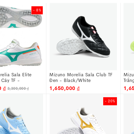
- 8%
elia Sala Elite
Mizuno Morelia Sala Club TF
Mizu
 Cây TF -
Đen - Black/White
Trắn
35
Q1GB261631
Q1G
0 ₫
1,650,000 ₫
1,6
3,300,000 ₫
- 20%