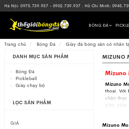
Hà Nội: 0975.739.937 - 0902.739.937 . Hồ Chí Minh: 0945.7
BÓNG ĐÁ
PICKL
Trang chủ
Bóng Đá
Giày đá bóng sân cỏ nhân t
DANH MỤC SẢN PHẨM
MIZUNO 
Bóng Đá
Mizuno 
Pickleball
Mizuno Mo
Giày chạy bộ
thoại. Với
chân thực 
LỌC SẢN PHẨM
giày, giúp
Dòng
giày
GIÁ
Mizuno Mor
1. Mizu