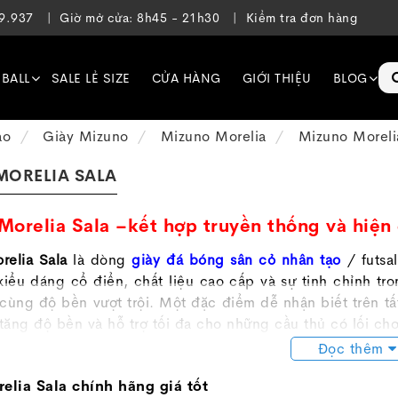
39.937
Giờ mở cửa: 8h45 - 21h30
Kiểm tra đơn hàng
EBALL
SALE LẺ SIZE
CỬA HÀNG
GIỚI THIỆU
BLOG
ạo
Giày Mizuno
Mizuno Morelia
Mizuno Moreli
MORELIA SALA
Morelia Sala –kết hợp truyền thống và hiện đ
relia Sala
là dòng
giày đá bóng sân cỏ nhân tạo
/ futsa
 kiểu dáng cổ điển, chất liệu cao cấp và sự tinh chỉnh t
cùng độ bền vượt trội. Một đặc điểm dễ nhận biết trên tất
 tăng độ bền và hỗ trợ tối đa cho những cầu thủ có lối ch
Đọc thêm
 đá bóng mizuno
này có nhiều phiên bản khác nhau, phù h
elia Sala chính hãng giá tốt
no Morelia Sala MIJ (Made in Japan) – Đẳng