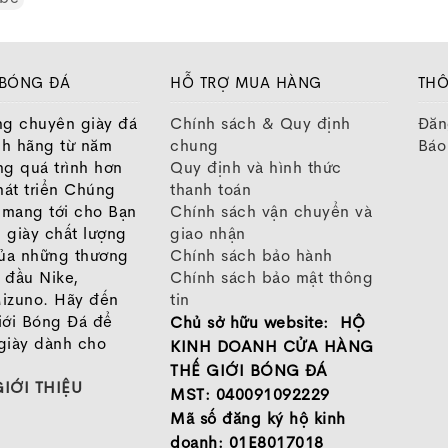
y:
Phù hợp với chân hơi bè hoặc bè ngang, mang lại cảm g
u:
Da tổng hợp cao cấp, mềm mại gần như da thật. Mũi già
 kỹ thuật chích mũi.
TF:
Thiết kế đinh cải tiến, giảm độ mài mòn, đảm bảo bám 
 BÓNG ĐÁ
HỖ TRỢ MUA HÀNG
THÔ
ợng nhẹ:
Dù có vẻ ngoài cứng cáp, nhưng thực tế giày rất n
ng chuyên giày đá
Chính sách & Quy định
Đăn
:
Độ êm vừa phải, hỗ trợ tối ưu cho những pha xử lý bóng 
nh hãng từ năm
chung
Báo
 xúc rộng:
Mu và lòng trong giày thiết kế rộng rãi, tăng d
ng quá trình hơn
Quy định và hình thức
át triển Chúng
thanh toán
o mang tới cho Bạn
Chính sách vận chuyển và
 chọn lý tưởng cho những ai cần một đôi giày cân bằng gi
 giày chất lượng
giao nhận
o Morelia Sala Classic TF – Lựa chọn tiết k
của những thương
Chính sách bảo hành
 đầu Nike,
Chính sách bảo mật thông
izuno. Hãy đến
tin
iới Bóng Đá để
Chủ sở hữu website: HỘ
giày dành cho
KINH DOANH CỬA HÀNG
THẾ GIỚI BÓNG ĐÁ
GIỚI THIỆU
MST: 040091092229
Mã số đăng ký hộ kinh
doanh: 01E8017018