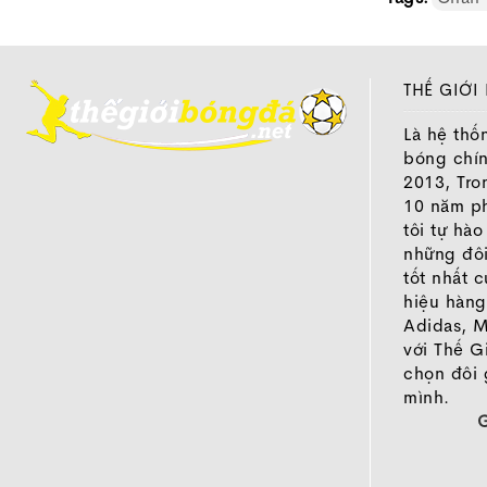
-
Form già
-
Chất liệ
tối đa cho
-
Bộ đinh 
THẾ GIỚI
-
Trọng lư
Là hệ thố
-
Đế giày
bóng chí
-
Mặt tiếp
2013, Tro
thuật.
10 năm ph
tôi tự hà
👉 Một lựa
những đôi
4. Mizun
tốt nhất 
hiệu hàng
Adidas, M
với Thế G
chọn đôi 
mình.