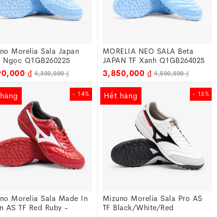
no Morelia Sala Japan
MORELIA NEO SALA Beta
h Ngọc Q1GB260225
JAPAN TF Xanh Q1GB264025
90,000 ₫
3,850,000 ₫
 Nhật Bản với các tiêu chuẩn khắt khe dành cho cầu thủ
4,300,000 ₫
4,500,000 ₫
- 14%
- 15%
 hàng
Hết hàng
ấm nước và hạn chế bám bẩn.
t như các dòng phổ thông), giúp giày ôm chân hoàn hảo,
trận đấu.
c biệt thoải mái cho chân bè.
ật chích mũi và vé gầm.
 cao của Mizuno.
ng và sự linh hoạt
no Morelia Sala Made In
Mizuno Morelia Sala Pro AS
n AS TF Red Ruby -
TF Black/White/Red
/White Q1GB250260
Q1GB251309