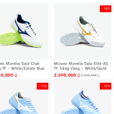
- 18%
no Morelia Sala Club
Mizuno Morelia Sala Elite AS
g TF - White/Estate Blue
TF Trắng Vàng - White/Gold
B261630
Q1GB261250
50,000 ₫
2,690,000 ₫
3,300,000 ₫
- 14%
- 14%