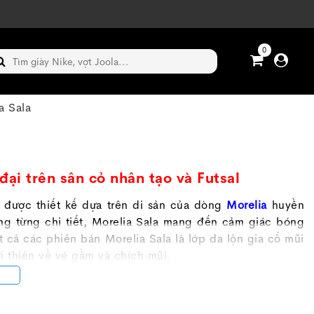
0
a Sala
ại trên sân cỏ nhân tạo và Futsal
l được thiết kế dựa trên di sản của dòng
Morelia
huyền
rong từng chi tiết, Morelia Sala mang đến cảm giác bóng
 cả các phiên bản Morelia Sala là lớp da lộn gia cố mũi
ơi thiên về vé gầm và chích mũi.
ợp với từng nhu cầu và phân khúc người chơi.
 cấp cao nhất