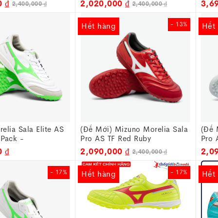
0 ₫
2,020,000 ₫
3,6
2,400,000 ₫
2,400,000 ₫
- 13%
Hết hàng
Hết
elia Sala Elite AS
(Đế Mới) Mizuno Morelia Sala
(Đế 
 Pack -
Pro AS TF Red Ruby
Pro 
en Q1GB251237
Q1GB251360
Q1G
0 ₫
2,090,000 ₫
2,0
2,400,000 ₫
- 17%
- 17%
Hết hàng
Hết