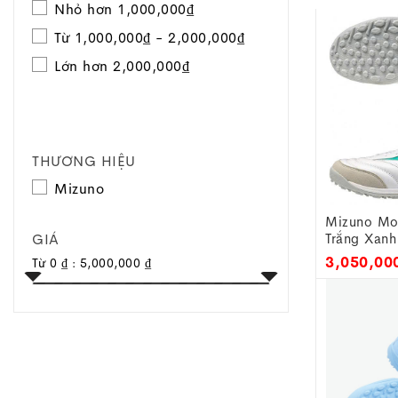
Nhỏ hơn 1,000,000₫
Từ 1,000,000₫ - 2,000,000₫
Lớn hơn 2,000,000₫
THƯƠNG HIỆU
Mizuno
Mizuno Mor
Toggle
GIÁ
Trắng Xanh
Q1GB2612
navigation
3,050,00
Từ
0 ₫
:
5,000,000 ₫