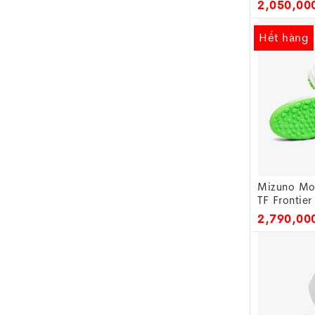
2,050,00
Hết hàng
Mizuno Mor
TF Frontier
White/Gre
2,790,00