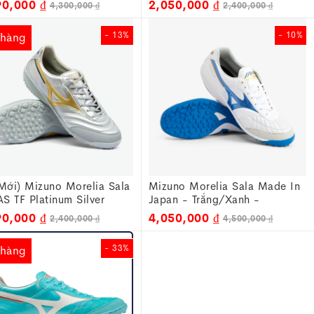
90,000 ₫
2,050,000 ₫
4,300,000 ₫
2,400,000 ₫
- 13%
- 10%
 hàng
Mới) Mizuno Morelia Sala
Mizuno Morelia Sala Made In
AS TF Platinum Silver
Japan - Trắng/Xanh -
B251304
Q1GB241125
90,000 ₫
4,050,000 ₫
2,400,000 ₫
4,500,000 ₫
- 33%
 hàng