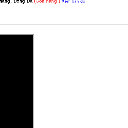
háng, Đống Đa
(Còn hàng )
Xem bản đồ