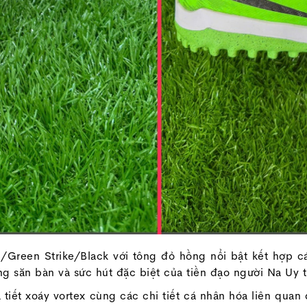
Green Strike/Black với tông đỏ hồng nổi bật kết hợp các
g săn bàn và sức hút đặc biệt của tiền đạo người Na Uy t
tiết xoáy vortex cùng các chi tiết cá nhân hóa liên quan