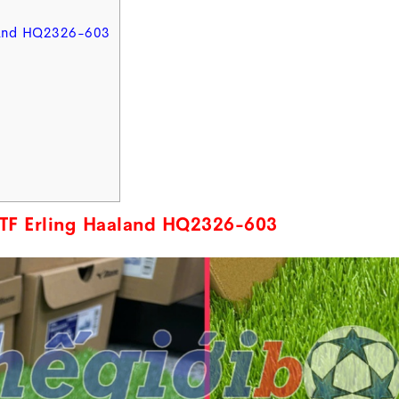
aland HQ2326-603
 TF Erling Haaland HQ2326-603