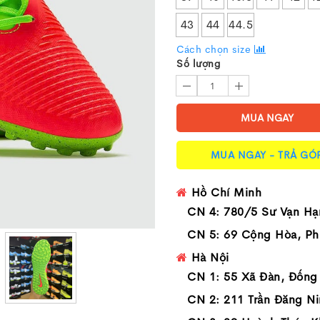
43
44
44.5
Cách chọn size
Số lượng
1
MUA NGAY
MUA NGAY - TRẢ GÓ
Hồ Chí Minh
CN 4: 780/5 Sư Vạn Hạ
CN 5: 69 Cộng Hòa, Ph
Hà Nội
CN 1: 55 Xã Đàn, Đống
CN 2: 211 Trần Đăng Ni