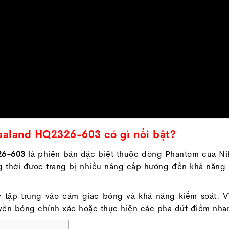
aland HQ2326-603 có gì nổi bật?
26-603
là phiên bản đặc biệt thuộc dòng Phantom của Nik
g thời được trang bị nhiều nâng cấp hướng đến khả năng k
ày tập trung vào cảm giác bóng và khả năng kiểm soát. 
uyền bóng chính xác hoặc thực hiện các pha dứt điểm nha