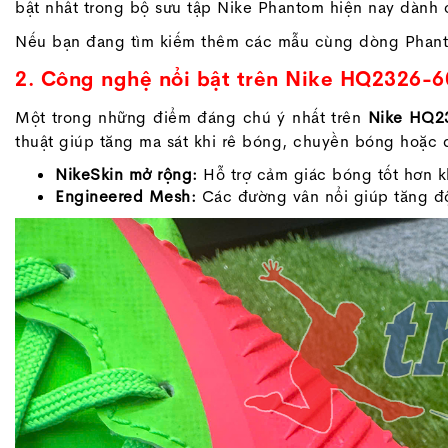
bật nhất trong bộ sưu tập Nike Phantom hiện nay dành 
Nếu bạn đang tìm kiếm thêm các mẫu cùng dòng Phan
2. Công nghệ nổi bật trên Nike HQ2326-6
Một trong những điểm đáng chú ý nhất trên
Nike HQ2
thuật giúp tăng ma sát khi rê bóng, chuyền bóng hoặc 
NikeSkin mở rộng:
Hỗ trợ cảm giác bóng tốt hơn k
Engineered Mesh:
Các đường vân nổi giúp tăng độ