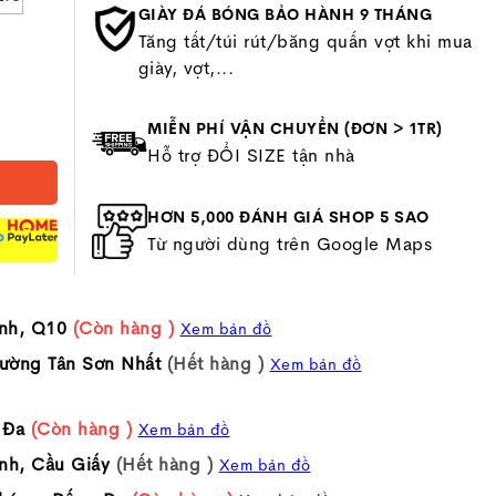
GIÀY ĐÁ BÓNG BẢO HÀNH 9 THÁNG
Tăng tất/túi rút/băng quấn vợt khi mua
giày, vợt,...
MIỄN PHÍ VẬN CHUYỂN (ĐƠN > 1TR)
Hỗ trợ ĐỔI SIZE tận nhà
HƠN 5,000 ĐÁNH GIÁ SHOP 5 SAO
P
Từ người dùng trên Google Maps
nh, Q10
(Còn hàng )
Xem bản đồ
ường Tân Sơn Nhất
(Hết hàng )
Xem bản đồ
 Đa
(Còn hàng )
Xem bản đồ
nh, Cầu Giấy
(Hết hàng )
Xem bản đồ