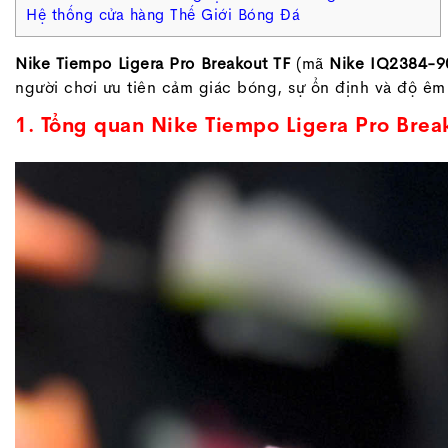
Hệ thống cửa hàng Thế Giới Bóng Đá
Nike Tiempo Ligera Pro Breakout TF
(mã
Nike IQ2384-9
người chơi ưu tiên cảm giác bóng, sự ổn định và độ êm 
1. Tổng quan Nike Tiempo Ligera Pro Brea