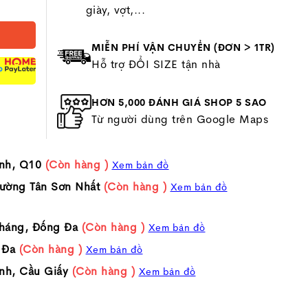
giày, vợt,...
MIỄN PHÍ VẬN CHUYỂN (ĐƠN > 1TR)
Hỗ trợ ĐỔI SIZE tận nhà
P
HƠN 5,000 ĐÁNH GIÁ SHOP 5 SAO
Từ người dùng trên Google Maps
nh, Q10
(Còn hàng )
Xem bản đồ
ường Tân Sơn Nhất
(Còn hàng )
Xem bản đồ
háng, Đống Đa
(Còn hàng )
Xem bản đồ
 Đa
(Còn hàng )
Xem bản đồ
nh, Cầu Giấy
(Còn hàng )
Xem bản đồ