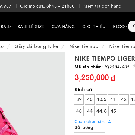
39.937
Giờ mở cửa: 8h45 - 21h30
Kiểm tra đơn hàng
EBALL
SALE LẺ SIZE
CỬA HÀNG
GIỚI THIỆU
BLOG
ạo
Giày đá bóng Nike
Nike Tiempo
Nike Tiemp
NIKE TIEMPO LIGE
Mã sản phẩm:
IQ2384-901
3,250,000 ₫
Kích cỡ
39
40
40.5
41
42
4
43
44
44.5
45
Cách chọn size
Số lượng