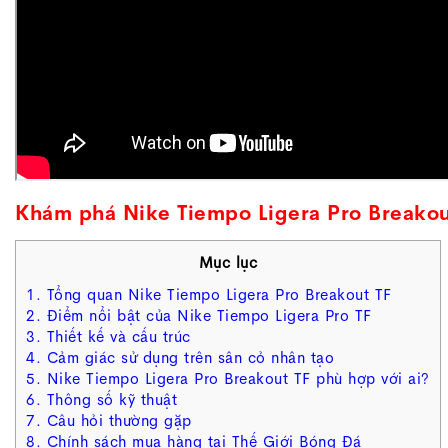
Khám phá Nike Tiempo Ligera Pro Breako
Mục lục
1. Tổng quan Nike Tiempo Ligera Pro Breakout TF
2. Điểm nổi bật của Nike Tiempo Ligera Pro TF
3. Thiết kế và cấu trúc
4. Cảm giác sử dụng trên sân cỏ nhân tạo
5. Nike Tiempo Ligera Pro Breakout TF phù hợp với ai?
6. Thông số kỹ thuật
7. Câu hỏi thường gặp
8. Chính sách mua hàng tại Thế Giới Bóng Đá