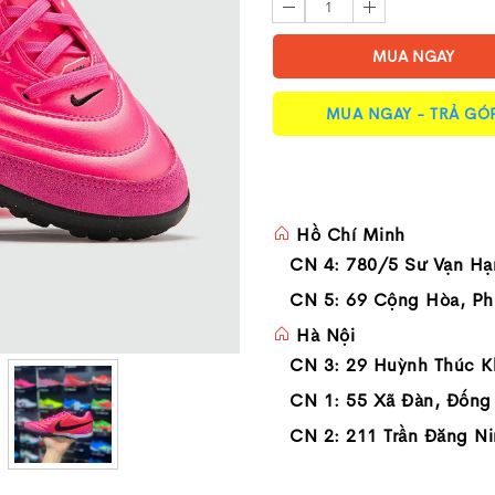
1
MUA NGAY
MUA NGAY - TRẢ GÓ
Hồ Chí Minh
CN 4: 780/5 Sư Vạn Hạ
CN 5: 69 Cộng Hòa, Ph
Hà Nội
CN 3: 29 Huỳnh Thúc K
CN 1: 55 Xã Đàn, Đống
CN 2: 211 Trần Đăng Ni