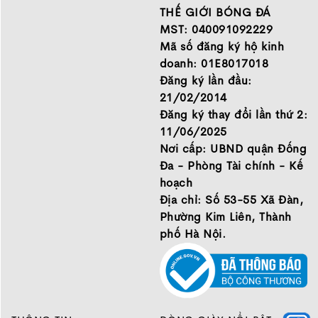
Tóm lại:
đầu Nike, Adidas, Mizuno.
tin
THẾ GIỚI BÓNG ĐÁ
Hãy đến với Thế Giới Bóng
- Vapor 16 Pro dành cho những cầu thủ muốn trải
MST: 040091092229
Đá để chọn đôi giày dành
nghiệm cao cấp với hiệu suất tối đa.
Mã số đăng ký hộ kinh
cho mình.
- Vapor 16 Academy là lựa chọn hợp lý cho người
doanh: 01E8017018
GIỚI THIỆU
chơi bán chuyên hoặc cần một đôi giày đa năng, giá
Đăng ký lần đầu:
thành dễ tiếp cận.
21/02/2014
Đăng ký thay đổi lần thứ 2:
11/06/2025
Sự khác nhau giữa Vapor 16 Academy tf
Nơi cấp: UBND quận Đống
và Vapor 15 Academy
Đa - Phòng Tài chính - Kế
hoạch
Địa chỉ: Số 53-55 Xã Đàn,
Phường Kim Liên, Thành
phố Hà Nội.
Upper:
Cả hai mẫu
Vapor
này đều sử dụng da tổng
hợp mô phỏng vải sợi dệt và được phủ lớp NikeSkin