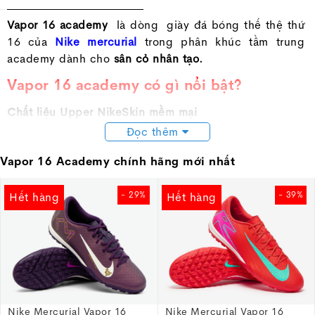
Vapor 16 academy
là dòng giày đá bóng thế thệ thứ
16 của
Nike mercurial
trong phân khúc tầm trung
academy dành cho
sân cỏ nhân tạo.
Vapor 16 academy có gì nổi bật?
Chất liệu Upper NikeSkin mềm mại
Đọc thêm
- Upper làm từ chất liệu NikeSkin dạng lưới, mềm mại
và linh hoạt, mang lại cảm giác bóng tốt.
Vapor 16 Academy chính hãng mới nhất
- Lớp phủ bề mặt tăng độ ma sát, hỗ trợ kiểm soát
bóng tốt hơn trong các pha rê dắt và sút bóng ở tốc
- 29%
- 39%
Hết hàng
Hết hàng
độ cao.
Đế đinh dăm đa dụng (TF)
-Thiết kế đinh dăm hình thoi giúp bám sân tốt hơn
trên mặt sân cỏ nhân tạo.
Bộ đệm Air Zoom
Nike Mercurial Vapor 16
Nike Mercurial Vapor 16