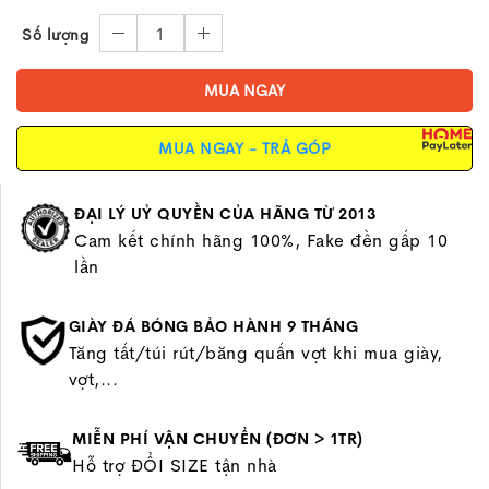
1
Số lượng
MUA NGAY
MUA NGAY - TRẢ GÓP
ĐẠI LÝ UỶ QUYỀN CỦA HÃNG TỪ 2013
Cam kết chính hãng 100%, Fake đền gấp 10
lần
GIÀY ĐÁ BÓNG BẢO HÀNH 9 THÁNG
Tăng tất/túi rút/băng quấn vợt khi mua giày,
vợt,...
MIỄN PHÍ VẬN CHUYỂN (ĐƠN > 1TR)
Hỗ trợ ĐỔI SIZE tận nhà