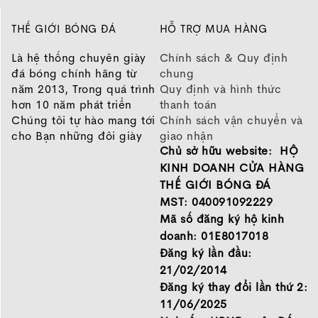
THẾ GIỚI BÓNG ĐÁ
HỖ TRỢ MUA HÀNG
Là hệ thống chuyên giày
Chính sách & Quy định
Điểm nổi bật đầu tiên của
Asics Court Hunter FF Xanh
đá bóng chính hãng từ
chung
Trắng
là phần upper sử dụng lưới mesh thoáng khí,
năm 2013, Trong quá trình
Quy định và hình thức
giúp lưu thông không khí hiệu quả trong suốt quá
hơn 10 năm phát triển
thanh toán
trình vận động. Thiết kế này mang lại cảm giác dễ
Chúng tôi tự hào mang tới
Chính sách vận chuyển và
chịu khi thi đấu hoặc tập luyện trong thời gian dài.
cho Bạn những đôi giày
giao nhận
Chủ sở hữu website: HỘ
chất lượng tốt nhất của
Chính sách bảo hành
Phần thân giày có độ ôm vừa phải, kết hợp lưỡi gà
những thương hiệu hàng
Chính sách bảo mật thông
KINH DOANH CỬA HÀNG
mỏng giúp giảm cảm giác cấn cổ chân khi thực hiện
đầu Nike, Adidas, Mizuno.
tin
THẾ GIỚI BÓNG ĐÁ
các pha di chuyển ngang hoặc xoay người liên tục.
Hãy đến với Thế Giới Bóng
MST: 040091092229
Đá để chọn đôi giày dành
Với trọng lượng khoảng 280–300g, đôi giày tạo cảm
Mã số đăng ký hộ kinh
cho mình.
giác khá nhẹ chân, hỗ trợ người chơi tăng tốc và
doanh: 01E8017018
GIỚI THIỆU
phản ứng nhanh hơn trong các tình huống trên sân.
Đăng ký lần đầu:
21/02/2014
3. Công nghệ nổi bật trên Asics Court
Đăng ký thay đổi lần thứ 2:
Hunter FF
11/06/2025