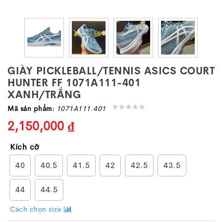
GIÀY PICKLEBALL/TENNIS ASICS COURT
HUNTER FF 1071A111-401
XANH/TRẮNG
Mã sản phẩm:
1071A111.401
2,150,000 ₫
Kích cỡ
40
40.5
41.5
42
42.5
43.5
44
44.5
Cách chọn size