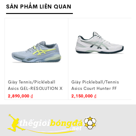
SẢN PHẨM LIÊN QUAN
Giày Tennis/Pickleball
Giày Pickleball/Tennis
Asics GEL-RESOLUTION X
Asics Court Hunter FF
1
1041A487-402 Xám Xanh
1071A111-100 Trắng/Xanh
2,890,000 ₫
2,150,000 ₫
Đen