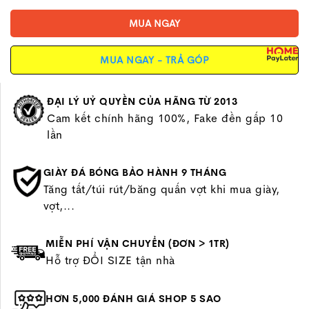
MUA NGAY
MUA NGAY - TRẢ GÓP
ĐẠI LÝ UỶ QUYỀN CỦA HÃNG TỪ 2013
Cam kết chính hãng 100%, Fake đền gấp 10
lần
GIÀY ĐÁ BÓNG BẢO HÀNH 9 THÁNG
Tăng tất/túi rút/băng quấn vợt khi mua giày,
vợt,...
MIỄN PHÍ VẬN CHUYỂN (ĐƠN > 1TR)
Hỗ trợ ĐỔI SIZE tận nhà
HƠN 5,000 ĐÁNH GIÁ SHOP 5 SAO