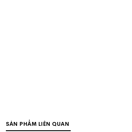
1. Giới thiệu Asics GEL-RESOLUTION X
1042A279-401
SẢN PHẨM LIÊN QUAN