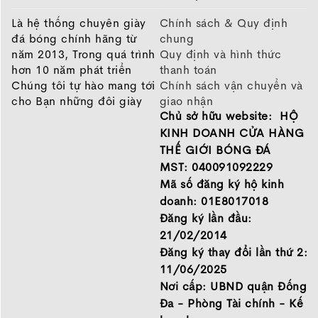
quan trọng. Nếu đang tìm kiếm một đôi
giày
Là hệ thống chuyên giày
Chính sách & Quy định
Pickleball
có độ ổn định cao, GEL-RESOLUTION X là
đá bóng chính hãng từ
chung
một trong những lựa chọn nổi bật của Asics.
năm 2013, Trong quá trình
Quy định và hình thức
2. Thiết kế dành cho người chơi yêu
hơn 10 năm phát triển
thanh toán
thích sự ổn định
Chúng tôi tự hào mang tới
Chính sách vận chuyển và
cho Bạn những đôi giày
giao nhận
Chủ sở hữu website: HỘ
chất lượng tốt nhất của
Chính sách bảo hành
những thương hiệu hàng
Chính sách bảo mật thông
KINH DOANH CỬA HÀNG
đầu Nike, Adidas, Mizuno.
tin
THẾ GIỚI BÓNG ĐÁ
Hãy đến với Thế Giới Bóng
MST: 040091092229
Đá để chọn đôi giày dành
Mã số đăng ký hộ kinh
cho mình.
doanh: 01E8017018
GIỚI THIỆU
Đăng ký lần đầu:
21/02/2014
Đăng ký thay đổi lần thứ 2:
11/06/2025
Nơi cấp: UBND quận Đống
Đa - Phòng Tài chính - Kế