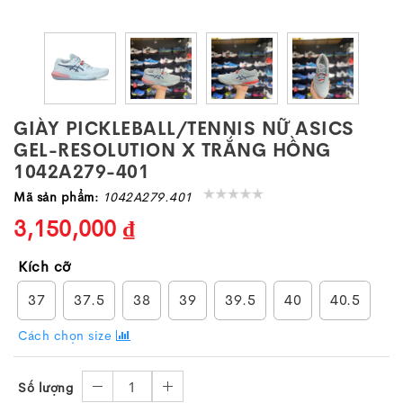
GIÀY PICKLEBALL/TENNIS NỮ ASICS
GEL-RESOLUTION X TRẮNG HỒNG
1042A279-401
Mã sản phẩm:
1042A279.401
3,150,000 ₫
Kích cỡ
37
37.5
38
39
39.5
40
40.5
Cách chọn size
1
Số lượng