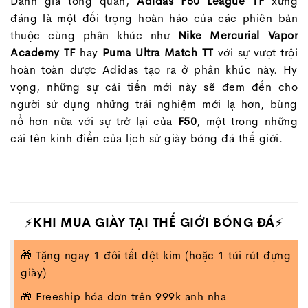
Đánh giá tổng quan,
Adidas F50 League TF
xứng
đáng là một đối trọng hoàn hảo của các phiên bản
thuộc cùng phân khúc như
Nike Mercurial Vapor
Academy TF
hay
Puma Ultra Match TT
với sự vượt trội
hoàn toàn được Adidas tạo ra ở phân khúc này. Hy
vọng, những sự cải tiến mới này sẽ đem đến cho
người sử dụng những trải nghiệm mới lạ hơn, bùng
nổ hơn nữa với sự trở lại của
F50
, một trong những
cái tên kinh điển của lịch sử giày bóng đá thế giới.
⚡KHI MUA GIÀY TẠI THẾ GIỚI BÓNG ĐÁ⚡
🎁 Tặng ngay 1 đôi tất dệt kim (hoặc 1 túi rút đựng
giày)
🎁 Freeship hóa đơn trên 999k anh nha