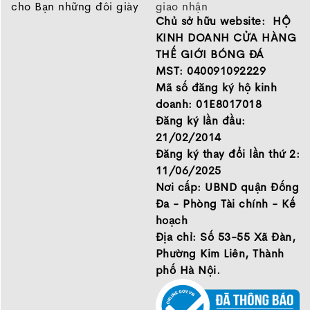
cho Bạn những đôi giày
giao nhận
Chủ sở hữu website: HỘ
chất lượng tốt nhất của
Chính sách bảo hành
những thương hiệu hàng
Chính sách bảo mật thông
KINH DOANH CỬA HÀNG
đầu Nike, Adidas, Mizuno.
tin
THẾ GIỚI BÓNG ĐÁ
Hãy đến với Thế Giới Bóng
MST: 040091092229
Đá để chọn đôi giày dành
Mã số đăng ký hộ kinh
cho mình.
doanh: 01E8017018
GIỚI THIỆU
Đăng ký lần đầu:
21/02/2014
Đăng ký thay đổi lần thứ 2:
11/06/2025
Nơi cấp: UBND quận Đống
Đa - Phòng Tài chính - Kế
hoạch
Địa chỉ: Số 53-55 Xã Đàn,
Phường Kim Liên, Thành
phố Hà Nội.