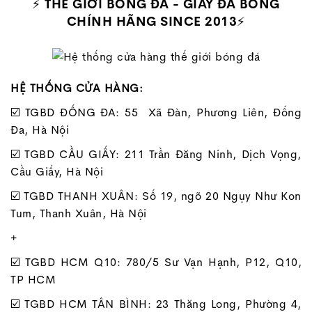
⚡
THẾ GIỚI BÓNG ĐÁ - GIÀY ĐÁ BÓNG
CHÍNH HÃNG SINCE 2013
⚡
HỆ THỐNG CỬA HÀNG:
☑️ TGBD ĐỐNG ĐA: 55 Xã Đàn, Phương Liên, Đống
Đa, Hà Nội
☑️ TGBD CẦU GIẤY: 211 Trần Đăng Ninh, Dịch Vọng,
Cầu Giấy, Hà Nội
☑️ TGBD THANH XUÂN: Số 19, ngõ 20 Ngụy Như Kon
Tum, Thanh Xuân, Hà Nội
+
☑️ TGBD HCM Q10: 780/5 Sư Vạn Hạnh, P12, Q10,
TP HCM
☑️ TGBD HCM TÂN BÌNH: 23 Thăng Long, Phường 4,