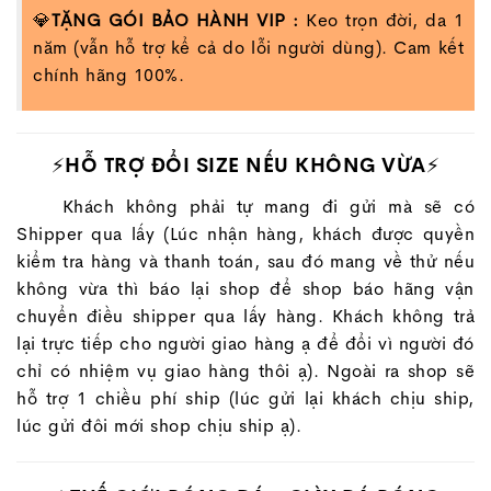
💎
TẶNG GÓI BẢO HÀNH VIP :
Keo trọn đời, da 1
năm (vẫn hỗ trợ kể cả do lỗi người dùng). Cam kết
chính hãng 100%.
⚡HỖ TRỢ ĐỔI SIZE NẾU KHÔNG VỪA⚡
Khách không phải tự mang đi gửi mà sẽ có
Shipper qua lấy (Lúc nhận hàng, khách được quyền
kiểm tra hàng và thanh toán, sau đó mang về thử nếu
không vừa thì báo lại shop để shop báo hãng vận
chuyển điều shipper qua lấy hàng. Khách không trả
lại trực tiếp cho người giao hàng ạ để đổi vì người đó
chỉ có nhiệm vụ giao hàng thôi ạ). Ngoài ra shop sẽ
hỗ trợ 1 chiều phí ship (lúc gửi lại khách chịu ship,
lúc gửi đôi mới shop chịu ship ạ).