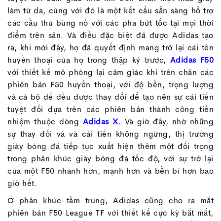
làm từ da, cùng với đó là một kết cấu sẵn sàng hỗ trợ
các cầu thủ bùng nổ với các pha bứt tốc tại mọi thời
điểm trên sân. Và điều đặc biệt đã được Adidas tạo
ra, khi mới đây, họ đã quyết định mang trở lại cái tên
huyền thoại của họ trong thập kỷ trước,
Adidas F50
với thiết kế mô phỏng lại cảm giác khi trên chân các
phiên bản F50 huyền thoại, với độ bền, trọng lượng
và cả bộ đế đều được thay đổi để tạo nên sự cải tiến
tuyệt đối dựa trên các phiên bản thành công tiền
nhiệm thuộc dòng
Adidas X
. Và giờ đây, nhờ những
sự thay đổi và và cải tiến không ngừng, thị trường
giày bóng đá tiếp tục xuất hiện thêm một đối trọng
trong phân khúc giày bóng đá tốc độ, với sự trở lại
của một F50 nhanh hơn, mạnh hơn và bền bỉ hơn bao
giờ hết.
Ở phân khúc tầm trung, Adidas cũng cho ra mắt
phiên bản F50 League TF với thiết kế cực kỳ bắt mắt,