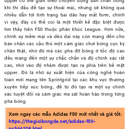
upper có thể giãn theo chuyển động bàn chân trong
khi thi đấu để tạo sự thoải mái, nhưng sẽ không quá
nhiều dẫn tới tình trạng bai dão hay mất form, chính
vì vậy, đây có thể coi là một thiết kế đặc biệt được
tìm thấy trên F50 thuộc phân khúc League. Hơn nữa,
chính sự mềm mại và dẻo dai này còn mang đến cho
bàn chân các cầu thủ một cảm giác chơi bóng cực kỳ
chân thật, nhờ đó mà các pha đỡ bóng ở tốc độ cao
đều mang đến một sự chắc chắn và độ chính xác rất
cao, nhờ vào độ nhám được tạo ra phía trên bề mặt
upper. Đó là nhờ sự xuất hiện của công nghệ hoàn
toàn mới mang tên Sprintgrid tại các khu vực thường
xuyên tiếp xúc bóng, để từ đó tạo ra một sự chính
xác tuyệt đối và cảm giác ma sát hoàn hảo trong từng
pha bóng.
Xem ngay các mẫu Adidas F50 mới nhất và giá tốt:
https://thegioibongda.net/adidas-f50-
pc566108.html