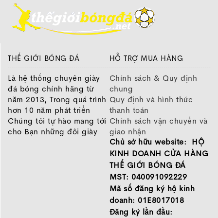
THẾ GIỚI BÓNG ĐÁ
HỖ TRỢ MUA HÀNG
Là hệ thống chuyên giày
Chính sách & Quy định
đá bóng chính hãng từ
chung
năm 2013, Trong quá trình
Quy định và hình thức
hơn 10 năm phát triển
thanh toán
Chúng tôi tự hào mang tới
Chính sách vận chuyển và
cho Bạn những đôi giày
giao nhận
Chủ sở hữu website: HỘ
chất lượng tốt nhất của
Chính sách bảo hành
những thương hiệu hàng
Chính sách bảo mật thông
KINH DOANH CỬA HÀNG
đầu Nike, Adidas, Mizuno.
tin
THẾ GIỚI BÓNG ĐÁ
Hãy đến với Thế Giới Bóng
MST: 040091092229
Đá để chọn đôi giày dành
Mã số đăng ký hộ kinh
cho mình.
doanh: 01E8017018
GIỚI THIỆU
Đăng ký lần đầu: