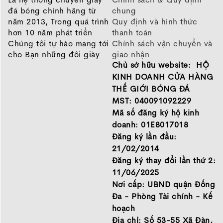
đá bóng chính hãng từ
chung
năm 2013, Trong quá trình
Quy định và hình thức
Về cơ bản, những đôi
Nike premier
mang thiết kế của
hơn 10 năm phát triển
thanh toán
một đôi giày da đậm tính truyền thống, không công
Chúng tôi tự hào mang tới
Chính sách vận chuyển và
nghệ, không màu sắc nổi bật giống như những gì cả
cho Bạn những đôi giày
giao nhận
thế giới đã được thấy ở những đôi giày da thật đã làm
Chủ sở hữu website: HỘ
chất lượng tốt nhất của
Chính sách bảo hành
mưa làm gió năm 1984. Với phiên bản gần đây nhất
những thương hiệu hàng
Chính sách bảo mật thông
KINH DOANH CỬA HÀNG
được ra mắt, điểm nhấn đến từ đường may và một
đầu Nike, Adidas, Mizuno.
tin
THẾ GIỚI BÓNG ĐÁ
Hãy đến với Thế Giới Bóng
chút sự thay đổi nhỏ ở khu vực lưỡi gà. Về phần đế,
MST: 040091092229
Đá để chọn đôi giày dành
có lẽ không có quá nhiều chi tiết mang tính đột phá.
Mã số đăng ký hộ kinh
cho mình.
Thiết kế thân giày cũng vậy, không phải điều gì đó
doanh: 01E8017018
GIỚI THIỆU
quá xa lạ với các fan của những đôi giày bóng đá da
Đăng ký lần đầu:
thật, đó là thiết kế da nguyên tấm được qua xử lí công
21/02/2014
nghiệp để tăng độ bền, độ dẻo dai cũng như tối ưu
Đăng ký thay đổi lần thứ 2:
hơn về độ dày. Ngoài ra, một chút điểm nhấn nhỏ đến
11/06/2025
từ đường khâu trên upper, vừa giúp tạo điểm nhấn
Nơi cấp: UBND quận Đống
trên thân giày, vừa có tác dụng giúp chất liệu da có
Đa - Phòng Tài chính - Kế
thể giữ form và không bị bai đi quá nhiều qua thời
hoạch
gian sử dụng.
Địa chỉ: Số 53-55 Xã Đàn,