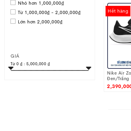
Nhỏ hơn 1,000,000₫
những Nike
Hết hàng
với tiềm n
Từ 1,000,000₫ - 2,000,000₫
mắt, thậm 
Lớn hơn 2,000,000₫
giày được 
Để nói về 
qua quá tr
những mẫu
Toggle
GIÁ
thay đổi ở
navigation
thế giới.
Từ
0 ₫
:
5,000,000 ₫
hiệu quả v
Nike Air Z
Đen/Trắng
2,390,00
Nike Pe
Về thiết k