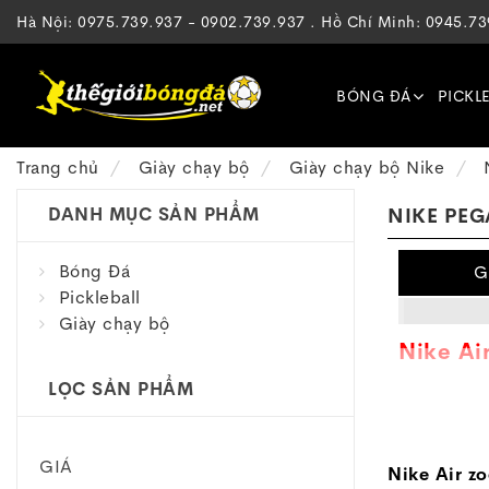
Hà Nội: 0975.739.937 - 0902.739.937 . Hồ Chí Minh: 0945.7
BÓNG ĐÁ
PICKL
Trang chủ
Giày chạy bộ
Giày chạy bộ Nike
DANH MỤC SẢN PHẨM
NIKE PEG
Bóng Đá
G
Pickleball
Giày chạy bộ
Nike Ai
LỌC SẢN PHẨM
Trong vài
GIÁ
Nike Air z
những sự đ