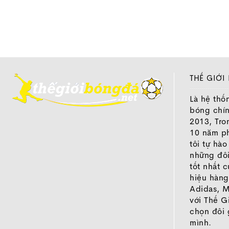
Về thiết k
Nike Pega
ôm sát vừa
Trên bộ đ
hảo hơn so
THẾ GIỚI
Cấu trúc 
Là hệ thố
chạy trên 
bóng chí
Về phần đệ
2013, Tro
giúp tăng 
10 năm ph
tôi tự hà
giống như
những đôi
biệt là vớ
tốt nhất 
mang giày.
hiệu hàng
Adidas, M
với Thế G
chọn đôi 
Phần đế ng
mình.
năng hấp t