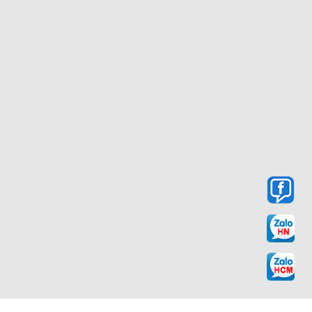
egasus 38
hứa hẹn sẽ đem đến sự cân bằng và độ chắc
ng để chạy đường dài.
ên gọi đôi giày chạy quốc dân với những thành công và
ng nghệ và chất liệu cao cấp được Nike sử dụng đã biến
m nhất trên thị trường.
FACEBOOK
 Thể Thao VIP
THAO VIP