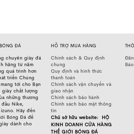
ế bên trong thân giày, với phần mũi chân được làm rộng
sus 37
, mẫu
Pegasus 38
hứa hẹn sẽ đem đến sự thoải mái 
 đủ bên trong khoang giày.
ế của mình, Nike Pegasus cũng được nâng cấp với những
 với dòng Pegasus 37.
 BÓNG ĐÁ
HỖ TRỢ MUA HÀNG
THÔ
đế ngoài của
Pegasus 38
khá giống với trên phiên bản 37,
ng chuyên giày đá
Chính sách & Quy định
Đăn
đường đất bụi.
nh hãng từ năm
chung
Báo
m midsole, Nike đã áp dụng công nghệ đế trứ danh mang 
ng quá trình hơn
Quy định và hình thức
khả năng bứt tốc và tạo cho bàn chân sự thoải mái tuyệt 
át triển Chúng
thanh toán
o mang tới cho Bạn
Chính sách vận chuyển và
 một lớp đệm giúp nâng đỡ phần lòng bàn chân, hấp thụ 
 giày chất lượng
giao nhận
i phần đệm lót được thêm vào phần bàn chân trước, bàn ch
của những thương
Chính sách bảo hành
 đầu Nike,
Chính sách bảo mật thông
izuno. Hãy đến
tin
iới Bóng Đá để
Chủ sở hữu website: HỘ
giày dành cho
KINH DOANH CỬA HÀNG
oài được thiết kế dưới dạng Waffle với phần cao su chi
THẾ GIỚI BÓNG ĐÁ
hụ phản lực của đôi giày. Ngoài ra, thiết kế phần rãnh 