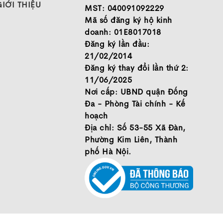
GIỚI THIỆU
MST: 040091092229
 dàng hơn.
Mã số đăng ký hộ kinh
 rộng 109,5mm ở bàn chân trước và 80,7mm ở gót chân,
P
doanh: 01E8017018
ang trên chân, hỗ trợ rất lớn với những ai ưa thích sử dụ
Đăng ký lần đầu:
iá một cách khác quan,
Nike
Pegasus 38
xứng đáng với t
21/02/2014
ng đến từ người sử dụng. Vẫn là những sự cải tiến với cô
Đăng ký thay đổi lần thứ 2:
8
trở thành một trong những mẫu giày chạy đáng trải nghiệ
11/06/2025
Nơi cấp: UBND quận Đống
Đa - Phòng Tài chính - Kế
0975739937
hoạch
Địa chỉ: Số 53-55 Xã Đàn,
Phường Kim Liên, Thành
Chọn giày đá bóng tại
phố Hà Nội.
KHÁCH HÀNG THỂ 