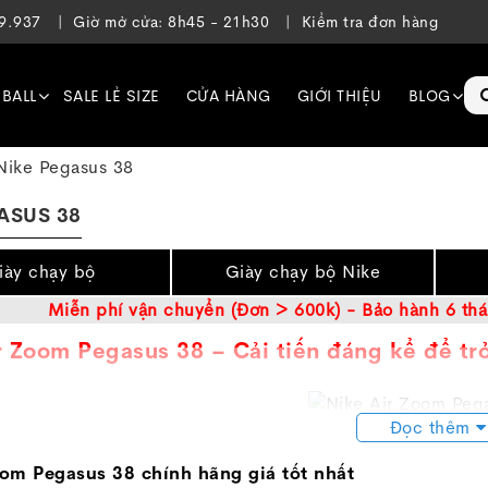
39.937
Giờ mở cửa: 8h45 - 21h30
Kiểm tra đơn hàng
EBALL
SALE LẺ SIZE
CỬA HÀNG
GIỚI THIỆU
BLOG
Nike Pegasus 38
ASUS 38
iày chạy bộ
Giày chạy bộ Nike
Miễn phí vận chuyển (Đơn > 600k) - Bảo hành 6 thán
r Zoom Pegasus 38 – Cải tiến đáng kể để tr
Đọc thêm
 năm gần đây, chúng ta không khó để nhận thấy các hã
oom Pegasus 38 chính hãng giá tốt nhất
ột phá mới về mặt công nghệ cũng như thiết kế để khẳng