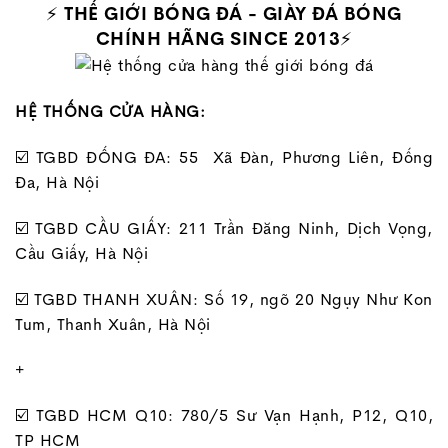
⚡
THẾ GIỚI BÓNG ĐÁ - GIÀY ĐÁ BÓNG
CHÍNH HÃNG SINCE 2013
⚡
HỆ THỐNG CỬA HÀNG:
☑️ TGBD ĐỐNG ĐA: 55 Xã Đàn, Phương Liên, Đống
Đa, Hà Nội
☑️ TGBD CẦU GIẤY: 211 Trần Đăng Ninh, Dịch Vọng,
Cầu Giấy, Hà Nội
☑️ TGBD THANH XUÂN: Số 19, ngõ 20 Ngụy Như Kon
Tum, Thanh Xuân, Hà Nội
+
☑️ TGBD HCM Q10: 780/5 Sư Vạn Hạnh, P12, Q10,
TP HCM