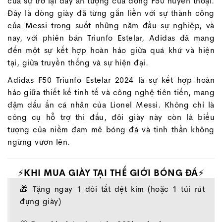
của sự trở lại đầy ấn tượng của dòng F50 huyền thoại.
Đây là dòng giày đã từng gắn liền với sự thành công
của Messi trong suốt những năm đầu sự nghiệp, và
nay, với phiên bản Triunfo Estelar, Adidas đã mang
đến một sự kết hợp hoàn hảo giữa quá khứ và hiện
tại, giữa truyền thống và sự hiện đại.
Adidas F50 Triunfo Estelar 2024 là sự kết hợp hoàn
hảo giữa thiết kế tinh tế và công nghệ tiên tiến, mang
đậm dấu ấn cá nhân của Lionel Messi. Không chỉ là
công cụ hỗ trợ thi đấu, đôi giày này còn là biểu
tượng của niềm đam mê bóng đá và tinh thần không
ngừng vươn lên.
⚡KHI MUA GIÀY TẠI THẾ GIỚI BÓNG ĐÁ⚡
🎁 Tặng ngay 1 đôi tất dệt kim (hoặc 1 túi rút
đựng giày)