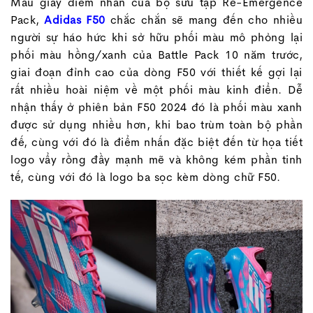
Mẫu giày điểm nhấn của bộ sưu tập Re-Emergence
Pack,
Adidas F50
chắc chắn sẽ mang đến cho nhiều
người sự háo hức khi sở hữu phối màu mô phỏng lại
phối màu hồng/xanh của Battle Pack 10 năm trước,
giai đoạn đỉnh cao của dòng F50 với thiết kế gợi lại
rất nhiều hoài niệm về một phối màu kinh điển. Dễ
nhận thấy ở phiên bản F50 2024 đó là phối màu xanh
được sử dụng nhiều hơn, khi bao trùm toàn bộ phần
đế, cùng với đó là điểm nhấn đặc biệt đến từ họa tiết
logo vẩy rồng đầy mạnh mẽ và không kém phần tinh
tế, cùng với đó là logo ba sọc kèm dòng chữ F50.