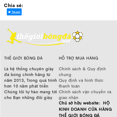
Chia sẻ:
Tweet
THẾ GIỚI BÓNG ĐÁ
HỖ TRỢ MUA HÀNG
Là hệ thống chuyên giày
Chính sách & Quy định
đá bóng chính hãng từ
chung
năm 2013, Trong quá trình
Quy định và hình thức
hơn 10 năm phát triển
thanh toán
Chúng tôi tự hào mang tới
Chính sách vận chuyển và
cho Bạn những đôi giày
giao nhận
Chủ sở hữu website: HỘ
chất lượng tốt nhất của
Chính sách bảo hành
những thương hiệu hàng
Chính sách bảo mật thông
KINH DOANH CỬA HÀNG
đầu Nike, Adidas, Mizuno.
tin
THẾ GIỚI BÓNG ĐÁ