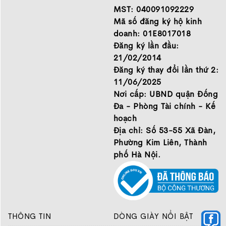
Hãy đến với Thế Giới Bóng
MST: 040091092229
Đá để chọn đôi giày dành
Mã số đăng ký hộ kinh
cho mình.
doanh: 01E8017018
GIỚI THIỆU
Đăng ký lần đầu:
21/02/2014
Đăng ký thay đổi lần thứ 2:
11/06/2025
Nơi cấp: UBND quận Đống
Đa - Phòng Tài chính - Kế
hoạch
Địa chỉ: Số 53-55 Xã Đàn,
Phường Kim Liên, Thành
phố Hà Nội.
THÔNG TIN
DÒNG GIÀY NỔI BẬT