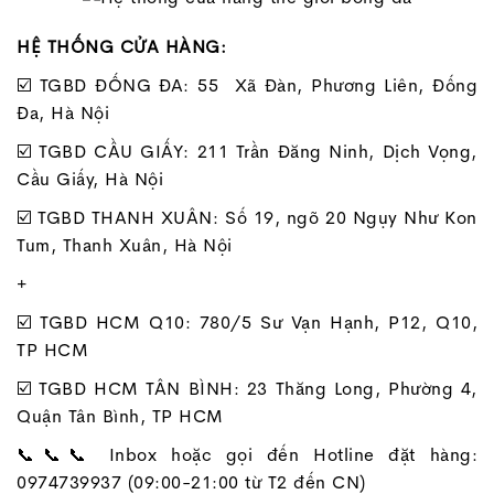
HỆ THỐNG CỬA HÀNG:
☑️ TGBD ĐỐNG ĐA: 55 Xã Đàn, Phương Liên, Đống
Đa, Hà Nội
☑️ TGBD CẦU GIẤY: 211 Trần Đăng Ninh, Dịch Vọng,
Cầu Giấy, Hà Nội
☑️ TGBD THANH XUÂN: Số 19, ngõ 20 Ngụy Như Kon
Tum, Thanh Xuân, Hà Nội
+
☑️ TGBD HCM Q10: 780/5 Sư Vạn Hạnh, P12, Q10,
TP HCM
☑️ TGBD HCM TÂN BÌNH: 23 Thăng Long, Phường 4,
Quận Tân Bình, TP HCM
📞📞📞 Inbox hoặc gọi đến Hotline đặt hàng:
0974739937 (09:00-21:00 từ T2 đến CN)