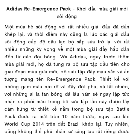
Adidas Re-Emergence Pack
- Khởi đầu mùa giải mới
sôi động
Một mùa hè sôi động với rất nhiều giải đấu đã dần
khép lại, và thời điểm này cũng là lúc các giải đấu
sôi động cấp độ câu lạc bộ sắp sửa trở lại với rất
nhiều những kỳ vọng về một mùa giải đầy hấp dẫn
đến từ các đội bóng. Với Adidas, ngay trước thềm
mùa giải mới, họ đã tung ra bộ sưu tập đầu tiên cho
giai đoạn mùa giải mới, bộ sưu tập đầy màu sắc và ấn
tượng mang tên Re-Emergence Pack. Thiết kế với
những gam màu rực rỡ và đầy đột phá, và tất nhiên,
với những ai là fan bóng đá lâu năm sẽ ngay lập tức
nhận ra phối màu trong bộ sưu tập lần này được lấy
cảm hứng từ thiết kế nằm trong bộ sưu tập Battle
Pack được ra mắt tròn 10 năm trước, ngay sau khi
World Cup 2014 trên đất Brazil khép lại. Tuy nhiên,
cũng không thể phủ nhận sự sáng tạo rất riêng được