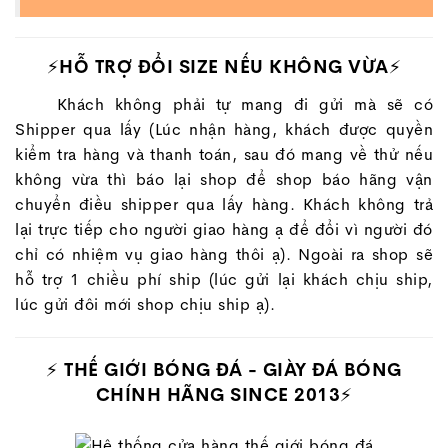
⚡HỖ TRỢ ĐỔI SIZE NẾU KHÔNG VỪA⚡
Khách không phải tự mang đi gửi mà sẽ có
Shipper qua lấy (Lúc nhận hàng, khách được quyền
kiểm tra hàng và thanh toán, sau đó mang về thử nếu
không vừa thì báo lại shop để shop báo hãng vận
chuyển điều shipper qua lấy hàng. Khách không trả
lại trực tiếp cho người giao hàng ạ để đổi vì người đó
chỉ có nhiệm vụ giao hàng thôi ạ). Ngoài ra shop sẽ
hỗ trợ 1 chiều phí ship (lúc gửi lại khách chịu ship,
lúc gửi đôi mới shop chịu ship ạ).
⚡
THẾ GIỚI BÓNG ĐÁ - GIÀY ĐÁ BÓNG
CHÍNH HÃNG SINCE 2013
⚡