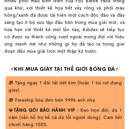
nhiều phối màu kinh điển của F50 Battle Pack trong
quá khứ, với thiết kế họa tiết vẩy rồng và phối màu
hồng/xanh đã được tái hiện một cách độc đáo và đầy
sáng tạo ở bộ sưu tập đầu tiên trong mùa giải mới, và
hứa hẹn với thiết kế mới lần này, Adidas sẽ tiếp tục
có được sự thành công vượt ngoài mong đợi với hiệu
ứng mạnh mẽ như những gì họ đã tạo ra trong giai
đoạn đầu mùa giải tròn một thập kỷ trước.
⚡KHI MUA GIÀY TẠI THẾ GIỚI BÓNG ĐÁ⚡
🎁 Tặng ngay 1 đôi tất dệt kim (hoặc 1 túi rút đựng
giày)
🎁 Freeship hóa đơn trên 999k anh nha
💎
TẶNG GÓI BẢO HÀNH VIP :
Keo trọn đời, da 1
năm (vẫn hỗ trợ kể cả do lỗi người dùng). Cam kết
chính hãng 100%.