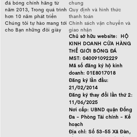
đá bóng chính hãng từ
chung
năm 2013, Trong quá trình
Quy định và hình thức
hơn 10 năm phát triển
thanh toán
Chúng tôi tự hào mang tới
Chính sách vận chuyển và
cho Bạn những đôi giày
giao nhận
Chủ sở hữu website: HỘ
chất lượng tốt nhất của
Chính sách bảo hành
những thương hiệu hàng
Chính sách bảo mật thông
KINH DOANH CỬA HÀNG
đầu Nike, Adidas, Mizuno.
tin
THẾ GIỚI BÓNG ĐÁ
Hãy đến với Thế Giới Bóng
MST: 040091092229
Đá để chọn đôi giày dành
Mã số đăng ký hộ kinh
cho mình.
doanh: 01E8017018
GIỚI THIỆU
Đăng ký lần đầu:
21/02/2014
Đăng ký thay đổi lần thứ 2:
11/06/2025
Nơi cấp: UBND quận Đống
Đa - Phòng Tài chính - Kế
hoạch
Địa chỉ: Số 53-55 Xã Đàn,