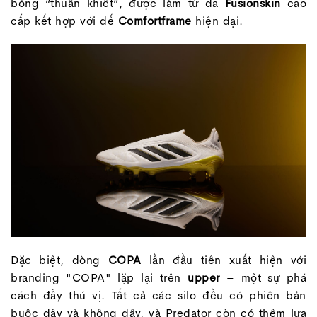
bóng “thuần khiết”, được làm từ da
Fusionskin
cao
cấp kết hợp với đế
Comfortframe
hiện đại.
Đặc biệt, dòng
COPA
lần đầu tiên xuất hiện với
branding "COPA" lặp lại trên
upper
– một sự phá
cách đầy thú vị. Tất cả các silo đều có phiên bản
buộc dây và không dây, và Predator còn có thêm lựa