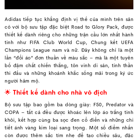
Adidas tiếp tục khẳng định vị thế của mình trên sân
cỏ với bộ sưu tập đặc biệt Road to Glory Pack, được
thiết kế dành riêng cho những trận cầu lớn nhất hành
tinh như FIFA Club World Cup, Chung kết UEFA
Champions League nam và nữ. Đây không chỉ là một
lần “đổi áo” đơn thuần về màu sắc – mà là một tuyên
bố đậm chất chiến thắng, tôn vinh di sản, tinh thần
thi đấu và những khoảnh khắc sống mãi trong ký ức
người hâm mộ.
🌟 Thiết kế dành cho nhà vô địch
Bộ sưu tập bao gồm ba dòng giày: F50, Predator và
COPA – tất cả đều được khoác lên lớp áo trắng tinh
khôi, kết hợp cùng ba sọc đen cổ điển và những chi
tiết ánh vàng kim loại sang trọng. Một số điểm nhấn
còn được thêm sắc tím nhẹ để tạo chiều sâu, đặc