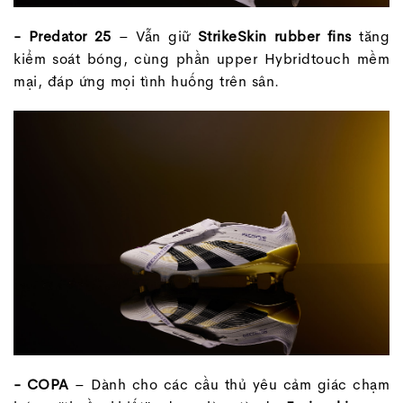
- Predator 25
– Vẫn giữ
StrikeSkin rubber fins
tăng
kiểm soát bóng, cùng phần upper Hybridtouch mềm
mại, đáp ứng mọi tình huống trên sân.
- COPA
– Dành cho các cầu thủ yêu cảm giác chạm