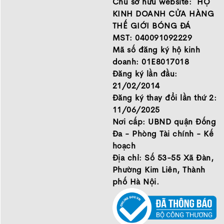
Chủ sở hữu website: HỘ
chất lượng tốt nhất của
Chính sách bảo hành
những thương hiệu hàng
Chính sách bảo mật thông
KINH DOANH CỬA HÀNG
đầu Nike, Adidas, Mizuno.
tin
THẾ GIỚI BÓNG ĐÁ
Hãy đến với Thế Giới Bóng
MST: 040091092229
Đá để chọn đôi giày dành
Mã số đăng ký hộ kinh
cho mình.
doanh: 01E8017018
GIỚI THIỆU
Đăng ký lần đầu:
21/02/2014
Đăng ký thay đổi lần thứ 2:
11/06/2025
Nơi cấp: UBND quận Đống
Đa - Phòng Tài chính - Kế
hoạch
Địa chỉ: Số 53-55 Xã Đàn,
Phường Kim Liên, Thành
phố Hà Nội.