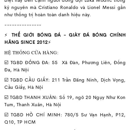
biệt này bên cạnh người đồng đội Luka Modric trong
kỷ nguyên mà Cristiano Ronaldo và Lionel Messi gần
như thống trị hoàn toàn danh hiệu này.
---------------
⚡
THẾ GIỚI BÓNG ĐÁ - GIÀY ĐÁ BÓNG CHÍNH
HÃNG SINCE 2012
⚡
HỆ THỐNG CỬA HÀNG:
☑️ TGBD ĐỐNG ĐA: 55 Xã Đàn, Phương Liên, Đống
Đa, Hà Nội
☑️ TGBD CẦU GIẤY: 211 Trần Đăng Ninh, Dịch Vọng,
Cầu Giấy, Hà Nội
☑️ TGBD THANH XUÂN: Số 19, ngõ 20 Ngụy Như Kon
Tum, Thanh Xuân, Hà Nội
☑️ TGBD HỒ CHÍ MINH: 780/5 Sư Vạn Hạnh, P12,
Q10, TP HCM