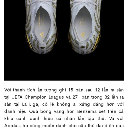
Với thành tích ấn tượng ghi 15 bàn sau 12 lần ra sân
tại UEFA Champion League và 27 bàn trong 32 lần ra
sân tại La Liga, có lẽ không ai xứng đáng hơn với
danh hiệu Quả bóng vàng hơn Benzema xét trên cả
khía cạnh danh hiệu cá nhân lẫn tập thể. Và với
Adidas, họ cũng muốn dành cho cầu thủ đại diện của