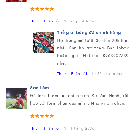
Thích
·
Phản hồi
·
1
·
26 phút trước
Thế giới bóng đá chính hãng
Hệ thống mở từ 8h30 đến 20h Bạn
nhé. Cần hỗ trợ thêm Bạn inbox
hoặc gọi Hotline 0963937739
nhé.
Thích
·
Phản hồi
·
1
·
30 phút trước
Sơn Lâm
Đã làm 1 em tại chi nhánh Sư Vạn Hạnh, rất
hợp với form chân của mình. Nhẹ và ôm chân.
Thích
·
Phản hồi
·
1
·
1 tiếng trước