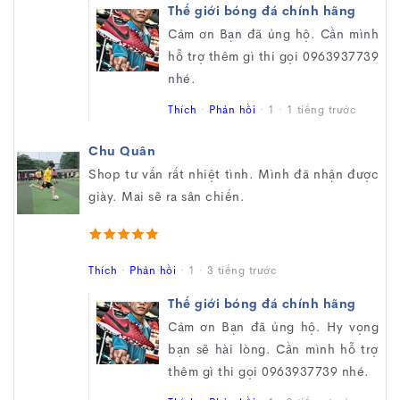
Thế giới bóng đá chính hãng
Cảm ơn Bạn đã ủng hộ. Cần mình
hỗ trợ thêm gì thi gọi 0963937739
nhé.
Thích
·
Phản hồi
·
1
·
1 tiếng trước
Chu Quân
Shop tư vấn rất nhiệt tình. Mình đã nhận được
giày. Mai sẽ ra sân chiến.
Thích
·
Phản hồi
·
1
·
3 tiếng trước
Thế giới bóng đá chính hãng
Cảm ơn Bạn đã ủng hộ. Hy vọng
bạn sẽ hài lòng. Cần mình hỗ trợ
thêm gì thi gọi 0963937739 nhé.