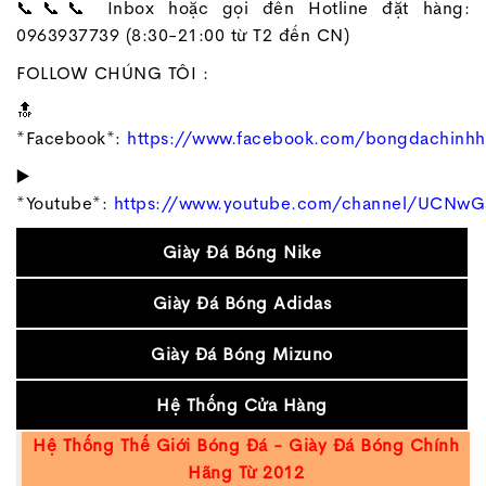
📞📞📞 Inbox hoặc gọi đến Hotline đặt hàng:
0963937739 (8:30-21:00 từ T2 đến CN)
FOLLOW CHÚNG TÔI :
🔝
*Facebook*:
https://www.facebook.com/bongdachinh
▶️
*Youtube*:
https://www.youtube.com/channel/UCNw
Giày Đá Bóng Nike
Giày Đá Bóng Adidas
Giày Đá Bóng Mizuno
Hệ Thống Cửa Hàng
Hệ Thống Thế Giới Bóng Đá - Giày Đá Bóng Chính
Hãng Từ 2012