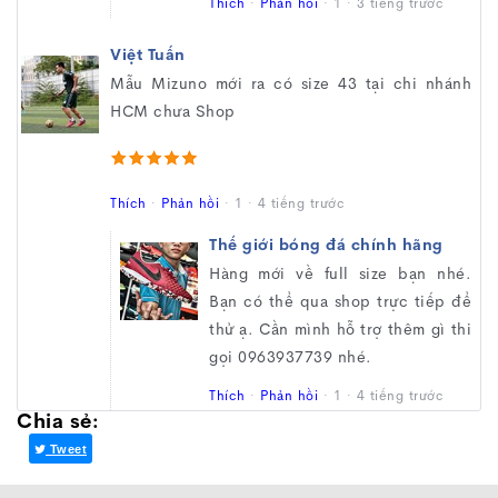
Thích
·
Phản hồi
·
1
·
3 tiếng trước
Việt Tuấn
Mẫu Mizuno mới ra có size 43 tại chi nhánh
HCM chưa Shop
Thích
·
Phản hồi
·
1
·
4 tiếng trước
Thế giới bóng đá chính hãng
Hàng mới về full size bạn nhé.
Bạn có thể qua shop trực tiếp để
thử ạ. Cần mình hỗ trợ thêm gì thi
gọi 0963937739 nhé.
Thích
·
Phản hồi
·
1
·
4 tiếng trước
Chia sẻ:
Tweet