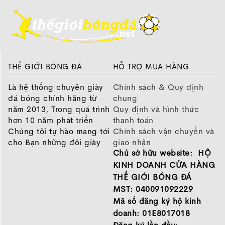
THẾ GIỚI BÓNG ĐÁ
HỖ TRỢ MUA HÀNG
Là hệ thống chuyên giày
Chính sách & Quy định
đá bóng chính hãng từ
chung
năm 2013, Trong quá trình
Quy định và hình thức
hơn 10 năm phát triển
thanh toán
Chúng tôi tự hào mang tới
Chính sách vận chuyển và
cho Bạn những đôi giày
giao nhận
Chủ sở hữu website: HỘ
chất lượng tốt nhất của
Chính sách bảo hành
những thương hiệu hàng
Chính sách bảo mật thông
KINH DOANH CỬA HÀNG
đầu Nike, Adidas, Mizuno.
tin
THẾ GIỚI BÓNG ĐÁ
Hãy đến với Thế Giới Bóng
MST: 040091092229
Đá để chọn đôi giày dành
Mã số đăng ký hộ kinh
cho mình.
doanh: 01E8017018
GIỚI THIỆU