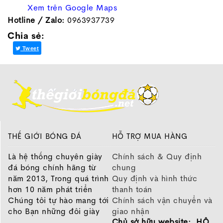
Xem trên Google Maps
Hotline / Zalo:
0963937739
Chia sẻ:
Tweet
THẾ GIỚI BÓNG ĐÁ
HỖ TRỢ MUA HÀNG
Là hệ thống chuyên giày
Chính sách & Quy định
đá bóng chính hãng từ
chung
năm 2013, Trong quá trình
Quy định và hình thức
hơn 10 năm phát triển
thanh toán
Chúng tôi tự hào mang tới
Chính sách vận chuyển và
cho Bạn những đôi giày
giao nhận
Chủ sở hữu website: HỘ
chất lượng tốt nhất của
Chính sách bảo hành