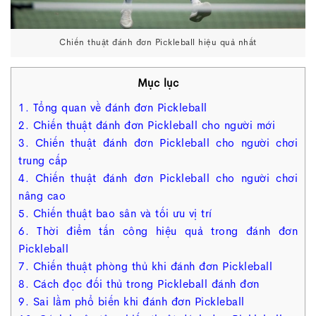
Chiến thuật đánh đơn Pickleball hiệu quả nhất
Mục lục
1. Tổng quan về đánh đơn Pickleball
2. Chiến thuật đánh đơn Pickleball cho người mới
3. Chiến thuật đánh đơn Pickleball cho người chơi
trung cấp
4. Chiến thuật đánh đơn Pickleball cho người chơi
nâng cao
5. Chiến thuật bao sân và tối ưu vị trí
6. Thời điểm tấn công hiệu quả trong đánh đơn
Pickleball
7. Chiến thuật phòng thủ khi đánh đơn Pickleball
8. Cách đọc đối thủ trong Pickleball đánh đơn
9. Sai lầm phổ biến khi đánh đơn Pickleball