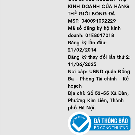
những thương hiệu hàng
Chính sách bảo mật thông
KINH DOANH CỬA HÀNG
đầu Nike, Adidas, Mizuno.
tin
THẾ GIỚI BÓNG ĐÁ
Hãy đến với Thế Giới Bóng
MST: 040091092229
Đá để chọn đôi giày dành
Mã số đăng ký hộ kinh
cho mình.
doanh: 01E8017018
GIỚI THIỆU
Đăng ký lần đầu:
21/02/2014
Đăng ký thay đổi lần thứ 2:
11/06/2025
Nơi cấp: UBND quận Đống
Đa - Phòng Tài chính - Kế
hoạch
Địa chỉ: Số 53-55 Xã Đàn,
Phường Kim Liên, Thành
phố Hà Nội.