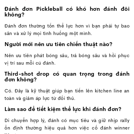
Đánh đơn Pickleball có khó hơn đánh đôi
không?
Đánh đơn thường tốn thể lực hơn vì bạn phải tự bao
sân và xử lý mọi tình huống một mình.
Người mới nên ưu tiên chiến thuật nào?
Nên ưu tiên phát bóng sâu, trả bóng sâu và hồi phục
vị trí sau mỗi cú đánh.
Third-shot drop có quan trọng trong đánh
đơn không?
Có. Đây là kỹ thuật giúp bạn tiến lên kitchen line an
toàn và giảm áp lực từ đối thủ.
Làm sao để tiết kiệm thể lực khi đánh đơn?
Di chuyển hợp lý, đánh có mục tiêu và giữ nhịp rally
ổn định thường hiệu quả hơn việc cố đánh winner