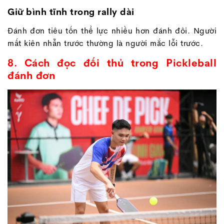
Giữ bình tĩnh trong rally dài
Đánh đơn tiêu tốn thể lực nhiều hơn đánh đôi. Người
mất kiên nhẫn trước thường là người mắc lỗi trước.
8. Cách đọc đối thủ trong Pickleball
đánh đơn