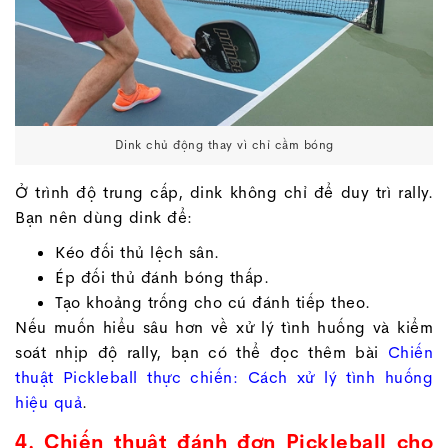
Dink chủ động thay vì chỉ cầm bóng
Ở trình độ trung cấp, dink không chỉ để duy trì rally.
Bạn nên dùng dink để:
Kéo đối thủ lệch sân.
Ép đối thủ đánh bóng thấp.
Tạo khoảng trống cho cú đánh tiếp theo.
Nếu muốn hiểu sâu hơn về xử lý tình huống và kiểm
soát nhịp độ rally, bạn có thể đọc thêm bài
Chiến
thuật Pickleball thực chiến: Cách xử lý tình huống
hiệu quả
.
4. Chiến thuật đánh đơn Pickleball cho