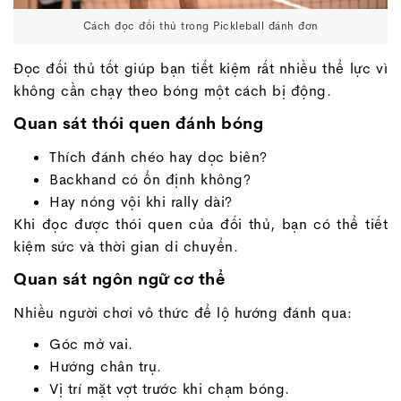
Cách đọc đối thủ trong Pickleball đánh đơn
Đọc đối thủ tốt giúp bạn tiết kiệm rất nhiều thể lực vì
không cần chạy theo bóng một cách bị động.
Quan sát thói quen đánh bóng
Thích đánh chéo hay dọc biên?
Backhand có ổn định không?
Hay nóng vội khi rally dài?
Khi đọc được thói quen của đối thủ, bạn có thể tiết
kiệm sức và thời gian di chuyển.
Quan sát ngôn ngữ cơ thể
Nhiều người chơi vô thức để lộ hướng đánh qua:
Góc mở vai.
Hướng chân trụ.
Vị trí mặt vợt trước khi chạm bóng.