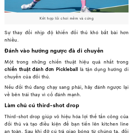
Kết hợp lối chơi mềm và cứng
Sự thay đổi nhịp độ khiến đối thủ khó bắt bài hơn
nhiều.
Đánh vào hướng ngược đà di chuyển
Một trong những chiến thuật hiệu quả nhất trong
chiến thuật đánh đơn Pickleball
là tận dụng hướng di
chuyển của đối thủ.
Nếu đối thủ đang chạy sang phải, hãy đánh ngược lại
về bên trái thay vì cố đánh mạnh.
Làm chủ cú third-shot drop
Third-shot drop giúp vô hiệu hóa lợi thế tấn công của
đối thủ và tạo điều kiện để bạn tiến lên kitchen line
an toàn. Sau khi đỡ cú trả giao bóng từ chúng ta, đối