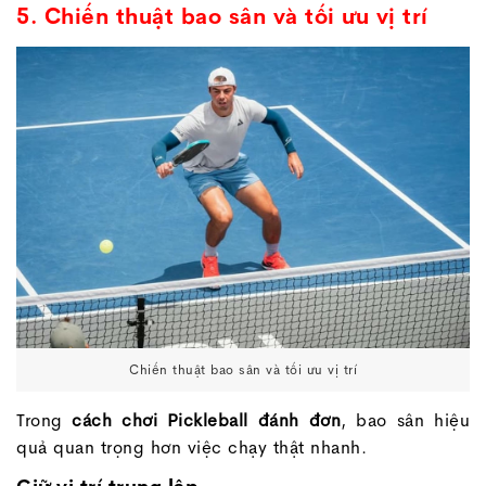
5. Chiến thuật bao sân và tối ưu vị trí
Chiến thuật bao sân và tối ưu vị trí
Trong
cách chơi Pickleball đánh đơn
, bao sân hiệu
quả quan trọng hơn việc chạy thật nhanh.