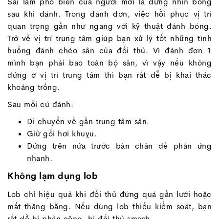
Sai lầm phổ biến của người mới là đứng nhìn bóng
sau khi đánh. Trong đánh đơn, việc hồi phục vị trí
quan trọng gần như ngang với kỹ thuật đánh bóng.
Trở về vị trí trung tâm giúp bạn xử lý tốt những tình
huống đánh chéo sân của đối thủ. Vì đánh đơn 1
mình bạn phải bao toàn bộ sân, vì vậy nếu không
đứng ở vị trí trung tâm thì bạn rất dễ bị khai thác
khoảng trống.
Sau mỗi cú đánh:
Di chuyển về gần trung tâm sân.
Giữ gối hơi khuỵu.
Đứng trên nửa trước bàn chân để phản ứng
nhanh.
Không lạm dụng lob
Lob chỉ hiệu quả khi đối thủ đứng quá gần lưới hoặc
mất thăng bằng. Nếu dùng lob thiếu kiểm soát, bạn
rất dễ bị phản công, bị đối thủ smash.