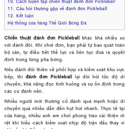
10. Cách luyện tập chiến thuật đánh đơn Pickleball
11. Câu hỏi thường gặp về đánh đơn Pickleball
12. Kết luận
Hệ thống cửa hàng Thế Giới Bóng Đá
Chiến thuật đánh đơn Pickleball
khác khá nhiều so
với đánh đôi. Khi chơi đơn, bạn phải tự bao quát toàn
bộ sân, tự điều tiết thể lực và liên tục đưa ra quyết
định trong từng pha bóng.
Nếu đánh đôi thiên về phối hợp và kiểm soát khu vực
bếp, thì
đánh đơn Pickleball
lại đòi hỏi tốc độ di
chuyển, khả năng đọc tình huống và sự ổn định trong
các cú đánh nền.
Nhiều người mới thường cố đánh quá mạnh hoặc di
chuyển quá nhiều dẫn đến hụt hơi nhanh. Thực tế tại
cửa hàng, nhiều anh em chơi phong trào cải thiện rõ
rệt khi hiểu cách kiểm soát nhịp độ trận đấu thay vì