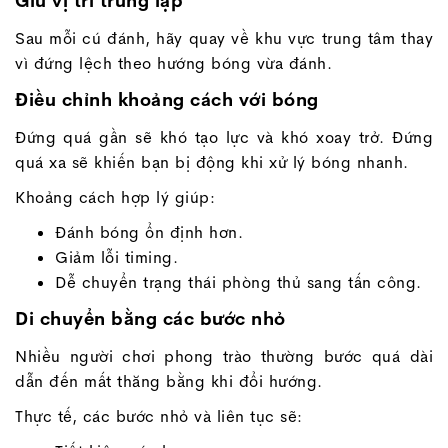
Giữ vị trí trung lập
Sau mỗi cú đánh, hãy quay về khu vực trung tâm thay
vì đứng lệch theo hướng bóng vừa đánh.
Điều chỉnh khoảng cách với bóng
Đứng quá gần sẽ khó tạo lực và khó xoay trở. Đứng
quá xa sẽ khiến bạn bị động khi xử lý bóng nhanh.
Khoảng cách hợp lý giúp:
Đánh bóng ổn định hơn.
Giảm lỗi timing.
Dễ chuyển trạng thái phòng thủ sang tấn công.
Di chuyển bằng các bước nhỏ
Nhiều người chơi phong trào thường bước quá dài
dẫn đến mất thăng bằng khi đổi hướng.
Thực tế, các bước nhỏ và liên tục sẽ: