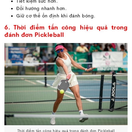
Tiết kiệm sức hơn.
Đổi hướng nhanh hơn.
Giữ cơ thể ổn định khi đánh bóng.
6. Thời điểm tấn công hiệu quả trong
đánh đơn Pickleball
Thời điểm tấn công hiệu quả trong đánh đơn Pickleball