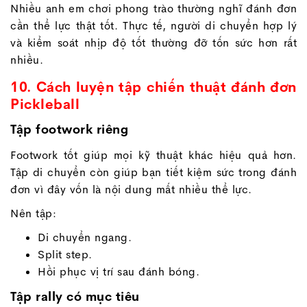
Nhiều anh em chơi phong trào thường nghĩ đánh đơn
cần thể lực thật tốt. Thực tế, người di chuyển hợp lý
và kiểm soát nhịp độ tốt thường đỡ tốn sức hơn rất
nhiều.
10. Cách luyện tập chiến thuật đánh đơn
Pickleball
Tập footwork riêng
Footwork tốt giúp mọi kỹ thuật khác hiệu quả hơn.
Tập di chuyển còn giúp bạn tiết kiệm sức trong đánh
đơn vì đây vốn là nội dung mất nhiều thể lực.
Nên tập:
Di chuyển ngang.
Split step.
Hồi phục vị trí sau đánh bóng.
Tập rally có mục tiêu