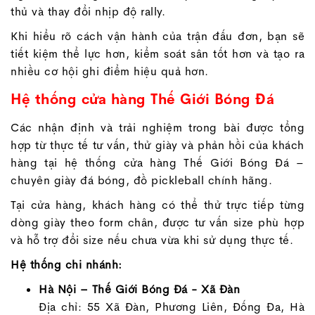
thủ và thay đổi nhịp độ rally.
Khi hiểu rõ cách vận hành của trận đấu đơn, bạn sẽ
tiết kiệm thể lực hơn, kiểm soát sân tốt hơn và tạo ra
nhiều cơ hội ghi điểm hiệu quả hơn.
Hệ thống cửa hàng Thế Giới Bóng Đá
Các nhận định và trải nghiệm trong bài được tổng
hợp từ thực tế tư vấn, thử giày và phản hồi của khách
hàng tại hệ thống cửa hàng Thế Giới Bóng Đá –
chuyên giày đá bóng, đồ pickleball chính hãng.
Tại cửa hàng, khách hàng có thể thử trực tiếp từng
dòng giày theo form chân, được tư vấn size phù hợp
và hỗ trợ đổi size nếu chưa vừa khi sử dụng thực tế.
Hệ thống chi nhánh:
Hà Nội – Thế Giới Bóng Đá - Xã Đàn
Địa chỉ: 55 Xã Đàn, Phương Liên, Đống Đa, Hà