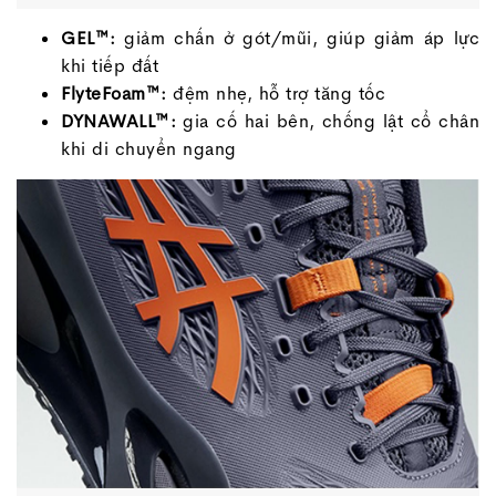
GEL™:
giảm chấn ở gót/mũi, giúp giảm áp lực
khi tiếp đất
FlyteFoam™:
đệm nhẹ, hỗ trợ tăng tốc
DYNAWALL™:
gia cố hai bên, chống lật cổ chân
khi di chuyển ngang