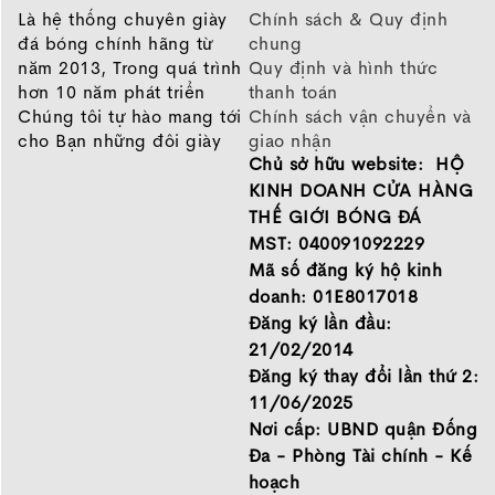
Là hệ thống chuyên giày
Chính sách & Quy định
đá bóng chính hãng từ
chung
năm 2013, Trong quá trình
Quy định và hình thức
hơn 10 năm phát triển
thanh toán
Chúng tôi tự hào mang tới
Chính sách vận chuyển và
cho Bạn những đôi giày
giao nhận
Chủ sở hữu website: HỘ
chất lượng tốt nhất của
Chính sách bảo hành
những thương hiệu hàng
Chính sách bảo mật thông
KINH DOANH CỬA HÀNG
đầu Nike, Adidas, Mizuno.
tin
THẾ GIỚI BÓNG ĐÁ
Hãy đến với Thế Giới Bóng
MST: 040091092229
Đá để chọn đôi giày dành
Mã số đăng ký hộ kinh
cho mình.
doanh: 01E8017018
GIỚI THIỆU
Đăng ký lần đầu:
21/02/2014
Đăng ký thay đổi lần thứ 2:
11/06/2025
Nơi cấp: UBND quận Đống
Đa - Phòng Tài chính - Kế
hoạch