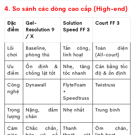
4. So sánh các dòng cao cấp (High-end)
Đặc
Gel-
Solution
Court FF 3
điểm
Resolution 9
Speed FF 3
/ X
Lối
Baseline,
Tấn công,
Toàn diện
chơi
phòng thủ
linh hoạt
(All-court)
Ưu
Ổn định &
Nhẹ, tăng
Cân bằng tốc
điểm
chống lật tốt
tốc nhanh
độ & ổn định
Công
Dynawall
FlyteFoam
Twistruss
nghệ
+
Speedtruss
Trọng
Nặng, đầm
Nhẹ nhất
Trung bình
lượng
chân
Cảm
Chắc chắn,
Thanh
Ôm chân,
giác
bảo vệ cổ
thoát, sát
linh hoạt