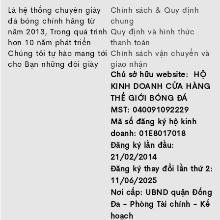
Là hệ thống chuyên giày
Chính sách & Quy định
đá bóng chính hãng từ
chung
năm 2013, Trong quá trình
Quy định và hình thức
hơn 10 năm phát triển
thanh toán
Chúng tôi tự hào mang tới
Chính sách vận chuyển và
cho Bạn những đôi giày
giao nhận
Chủ sở hữu website: HỘ
chất lượng tốt nhất của
Chính sách bảo hành
những thương hiệu hàng
Chính sách bảo mật thông
KINH DOANH CỬA HÀNG
đầu Nike, Adidas, Mizuno.
tin
THẾ GIỚI BÓNG ĐÁ
Hãy đến với Thế Giới Bóng
MST: 040091092229
Đá để chọn đôi giày dành
Mã số đăng ký hộ kinh
cho mình.
doanh: 01E8017018
GIỚI THIỆU
Đăng ký lần đầu:
21/02/2014
Đăng ký thay đổi lần thứ 2:
11/06/2025
Nơi cấp: UBND quận Đống
Đa - Phòng Tài chính - Kế
hoạch