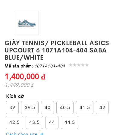
GIÀY TENNIS/ PICKLEBALL ASICS
UPCOURT 6 1071A104-404 SABA
BLUE/WHITE
Mã sản phẩm:
1071A104-404
1,400,000 ₫
1,449,000 ₫
Kích cỡ
39
39.5
40
40.5
41.5
42
42.5
43.5
44
44.5
Cách chọn size