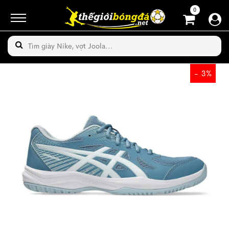
0
- 3%