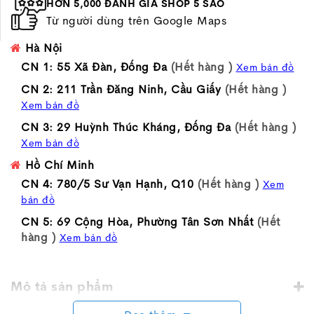
HƠN 5,000 ĐÁNH GIÁ SHOP 5 SAO
Từ người dùng trên Google Maps
Hà Nội
CN 1: 55 Xã Đàn, Đống Đa
(Hết hàng )
Xem bản đồ
CN 2: 211 Trần Đăng Ninh, Cầu Giấy
(Hết hàng )
Xem bản đồ
CN 3: 29 Huỳnh Thúc Kháng, Đống Đa
(Hết hàng )
Xem bản đồ
Hồ Chí Minh
CN 4: 780/5 Sư Vạn Hạnh, Q10
(Hết hàng )
Xem
bản đồ
CN 5: 69 Cộng Hòa, Phường Tân Sơn Nhất
(Hết
hàng )
Xem bản đồ
Mô tả sản phẩm