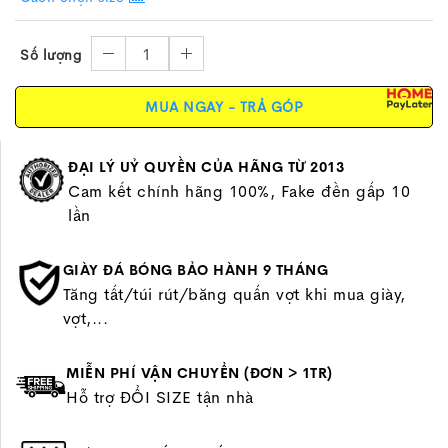
1
Số lượng
MUA NGAY - TRẢ GÓP
ĐẠI LÝ UỶ QUYỀN CỦA HÃNG TỪ 2013
Cam kết chính hãng 100%, Fake đền gấp 10
lần
GIÀY ĐÁ BÓNG BẢO HÀNH 9 THÁNG
Tăng tất/túi rút/băng quấn vợt khi mua giày,
vợt,...
MIỄN PHÍ VẬN CHUYỂN (ĐƠN > 1TR)
Hỗ trợ ĐỔI SIZE tận nhà