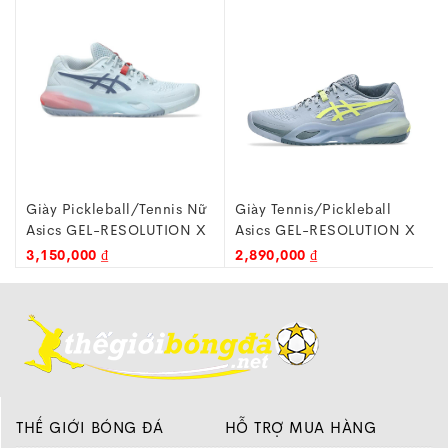
Nữ
Giày Tennis/Pickleball
Giày Pickleball/Tennis
 X
Asics GEL-RESOLUTION X
Asics Court Hunter FF
401
1041A487-402 Xám Xanh
1071A111-401 Xanh/trắng
2,890,000 ₫
2,150,000 ₫
THẾ GIỚI BÓNG ĐÁ
HỖ TRỢ MUA HÀNG