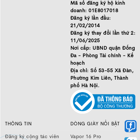
Đá để chọn đôi giày dành
Mã số đăng ký hộ kinh
cho mình.
doanh: 01E8017018
GIỚI THIỆU
Đăng ký lần đầu:
21/02/2014
Đăng ký thay đổi lần thứ 2:
11/06/2025
Nơi cấp: UBND quận Đống
Đa - Phòng Tài chính - Kế
hoạch
Địa chỉ: Số 53-55 Xã Đàn,
Phường Kim Liên, Thành
phố Hà Nội.
THÔNG TIN
DÒNG GIÀY NỔI BẬT
Đăng ký cộng tác viên
Vapor 16 Pro