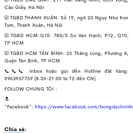
Cầu Giấy, Hà Nội
☑️ TGBD THANH XUÂN: Số 19, ngõ 20 Ngụy Như Kon
Tum, Thanh Xuân, Hà Nội
☑️ TGBD HCM Q10: 780/5 Sư Vạn Hạnh, P12, Q10,
TP HCM
☑️ TGBD HCM TÂN BÌNH: 23 Thăng Long, Phường 4,
Quận Tân Bình, TP HCM
📞📞📞 Inbox hoặc gọi đến Hotline đặt hàng:
0963937739 (8:30-21:00 từ T2 đến CN)
FOLLOW CHÚNG TÔI :
🔝
*Facebook*:
https://www.facebook.com/bongdachinh
Chia sẻ: