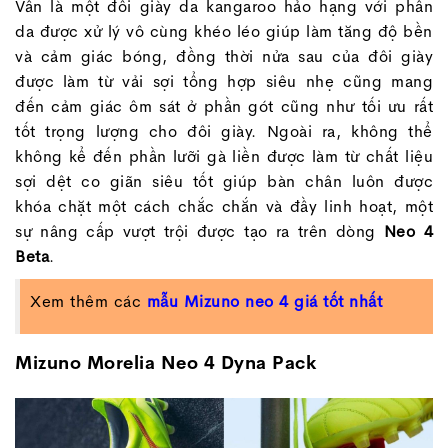
Vẫn là một đôi giày da kangaroo hảo hạng với phần
da được xử lý vô cùng khéo léo giúp làm tăng độ bền
và cảm giác bóng, đồng thời nửa sau của đôi giày
được làm từ vải sợi tổng hợp siêu nhẹ cũng mang
đến cảm giác ôm sát ở phần gót cũng như tối ưu rất
tốt trọng lượng cho đôi giày. Ngoài ra, không thể
không kể đến phần lưỡi gà liền được làm từ chất liệu
sợi dệt co giãn siêu tốt giúp bàn chân luôn được
khóa chặt một cách chắc chắn và đầy linh hoạt, một
sự nâng cấp vượt trội được tạo ra trên dòng
Neo 4
Beta
.
Xem thêm các
mẫu Mizuno neo 4 giá tốt nhất
Mizuno Morelia Neo 4 Dyna Pack