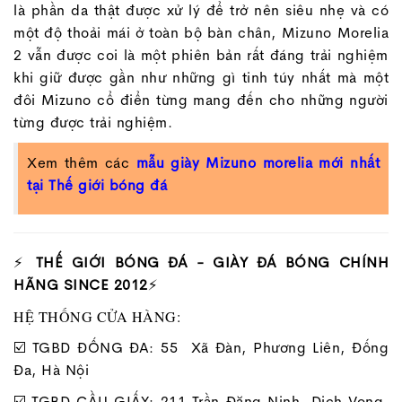
là phần da thật được xử lý để trở nên siêu nhẹ và có
một độ thoải mái ở toàn bộ bàn chân, Mizuno Morelia
2 vẫn được coi là một phiên bản rất đáng trải nghiệm
khi giữ được gần như những gì tinh túy nhất mà một
đôi Mizuno cổ điển từng mang đến cho những người
từng được trải nghiệm.
Xem thêm các
mẫu giày Mizuno morelia mới nhất
tại Thế giới bóng đá
⚡
THẾ GIỚI BÓNG ĐÁ - GIÀY ĐÁ BÓNG CHÍNH
HÃNG SINCE 2012
⚡
HỆ THỐNG CỬA HÀNG:
☑️ TGBD ĐỐNG ĐA: 55 Xã Đàn, Phương Liên, Đống
Đa, Hà Nội
☑️ TGBD CẦU GIẤY: 211 Trần Đăng Ninh, Dịch Vọng,