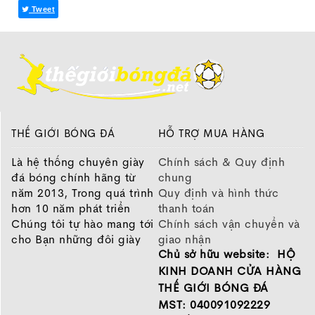
Tweet
THẾ GIỚI BÓNG ĐÁ
HỖ TRỢ MUA HÀNG
Là hệ thống chuyên giày
Chính sách & Quy định
đá bóng chính hãng từ
chung
năm 2013, Trong quá trình
Quy định và hình thức
hơn 10 năm phát triển
thanh toán
Chúng tôi tự hào mang tới
Chính sách vận chuyển và
cho Bạn những đôi giày
giao nhận
Chủ sở hữu website: HỘ
chất lượng tốt nhất của
Chính sách bảo hành
những thương hiệu hàng
Chính sách bảo mật thông
KINH DOANH CỬA HÀNG
đầu Nike, Adidas, Mizuno.
tin
THẾ GIỚI BÓNG ĐÁ
Hãy đến với Thế Giới Bóng
MST: 040091092229