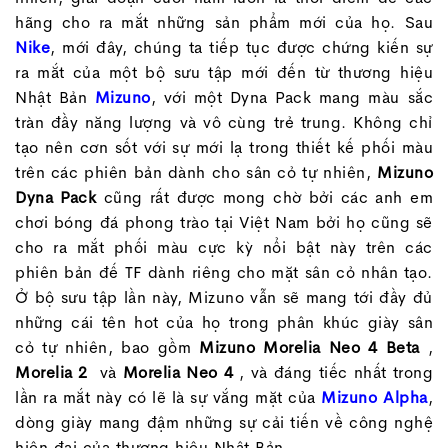
hãng cho ra mắt những sản phẩm mới của họ. Sau
Nike
, mới đây, chúng ta tiếp tục được chứng kiến sự
ra mắt của một bộ sưu tập mới đến từ thương hiệu
Nhật Bản
Mizuno
, với một Dyna Pack mang màu sắc
tràn đầy năng lượng và vô cùng trẻ trung. Không chỉ
tạo nên cơn sốt với sự mới lạ trong thiết kế phối màu
trên các phiên bản dành cho sân cỏ tự nhiên,
Mizuno
Dyna Pack
cũng rất được mong chờ bởi các anh em
chơi bóng đá phong trào tại Việt Nam bởi họ cũng sẽ
cho ra mắt phối màu cực kỳ nổi bật này trên các
phiên bản đế TF dành riêng cho mặt sân cỏ nhân tạo.
Ở bộ sưu tập lần này, Mizuno vẫn sẽ mang tới đầy đủ
những cái tên hot của họ trong phân khúc giày sân
cỏ tự nhiên, bao gồm
Mizuno Morelia Neo 4 Beta
,
Morelia 2
và
Morelia Neo 4
, và đáng tiếc nhất trong
lần ra mắt này có lẽ là sự vắng mặt của
Mizuno Alpha
,
dòng giày mang đậm những sự cải tiến về công nghệ
hiện đại của thương hiệu Nhật Bản.