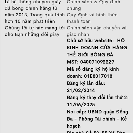
Là hệ thống chuyên giày
Chính sách & Quy định
đá bóng chính hãng từ
chung
năm 2013, Trong quá trình
Quy định và hình thức
hơn 10 năm phát triển
thanh toán
Chúng tôi tự hào mang tới
Chính sách vận chuyển và
cho Bạn những đôi giày
giao nhận
Chủ sở hữu website: HỘ
chất lượng tốt nhất của
Chính sách bảo hành
những thương hiệu hàng
Chính sách bảo mật thông
KINH DOANH CỬA HÀNG
đầu Nike, Adidas, Mizuno.
tin
THẾ GIỚI BÓNG ĐÁ
Hãy đến với Thế Giới Bóng
MST: 040091092229
Đá để chọn đôi giày dành
Mã số đăng ký hộ kinh
cho mình.
doanh: 01E8017018
GIỚI THIỆU
Đăng ký lần đầu:
21/02/2014
Đăng ký thay đổi lần thứ 2:
11/06/2025
Nơi cấp: UBND quận Đống
Đa - Phòng Tài chính - Kế
hoạch