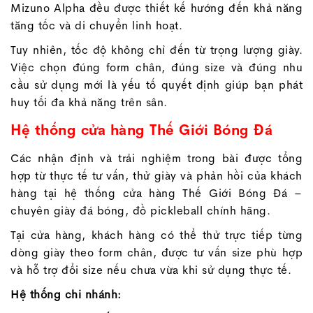
Mizuno Alpha đều được thiết kế hướng đến khả năng
tăng tốc và di chuyển linh hoạt.
Tuy nhiên, tốc độ không chỉ đến từ trọng lượng giày.
Việc chọn đúng form chân, đúng size và đúng nhu
cầu sử dụng mới là yếu tố quyết định giúp bạn phát
huy tối đa khả năng trên sân.
Hệ thống cửa hàng Thế Giới Bóng Đá
Các nhận định và trải nghiệm trong bài được tổng
hợp từ thực tế tư vấn, thử giày và phản hồi của khách
hàng tại hệ thống cửa hàng Thế Giới Bóng Đá –
chuyên giày đá bóng, đồ pickleball chính hãng.
Tại cửa hàng, khách hàng có thể thử trực tiếp từng
dòng giày theo form chân, được tư vấn size phù hợp
và hỗ trợ đổi size nếu chưa vừa khi sử dụng thực tế.
Hệ thống chi nhánh: