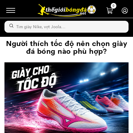
0
Người thích tốc độ nên chọn giày
đá bóng nào phù hợp?