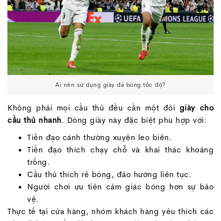
Ai nên sử dụng giày đá bóng tốc độ?
Không phải mọi cầu thủ đều cần một đôi
giày cho
cầu thủ nhanh
. Dòng giày này đặc biệt phù hợp với:
Tiền đạo cánh thường xuyên leo biên.
Tiền đạo thích chạy chỗ và khai thác khoảng
trống.
Cầu thủ thích rê bóng, đảo hướng liên tục.
Người chơi ưu tiên cảm giác bóng hơn sự bảo
vệ.
Thực tế tại cửa hàng, nhóm khách hàng yêu thích các