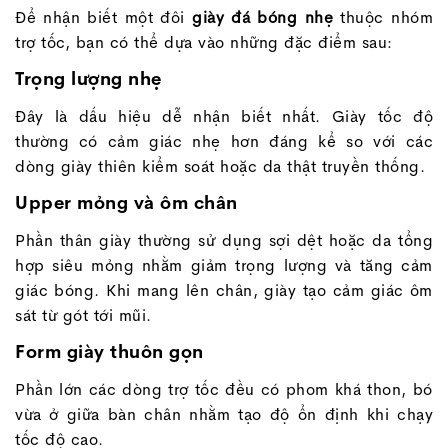
Để nhận biết một đôi
giày đá bóng nhẹ
thuộc nhóm
trợ tốc, bạn có thể dựa vào những đặc điểm sau:
Trọng lượng nhẹ
Đây là dấu hiệu dễ nhận biết nhất. Giày tốc độ
thường có cảm giác nhẹ hơn đáng kể so với các
dòng giày thiên kiểm soát hoặc da thật truyền thống.
Upper mỏng và ôm chân
Phần thân giày thường sử dụng sợi dệt hoặc da tổng
hợp siêu mỏng nhằm giảm trọng lượng và tăng cảm
giác bóng. Khi mang lên chân, giày tạo cảm giác ôm
sát từ gót tới mũi.
Form giày thuôn gọn
Phần lớn các dòng trợ tốc đều có phom khá thon, bó
vừa ở giữa bàn chân nhằm tạo độ ổn định khi chạy
tốc độ cao.