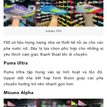
Adidas F50
F50 sở hữu trọng lượng nhẹ và thiết kế tối ưu cho các
pha nước rút. Đây là lựa chọn phù hợp cho những ai
yêu thích cảm giác thanh thoát khi di chuyển.
Puma Ultra
Puma Ultra tập trung vào sự linh hoạt và tốc độ.
Upper dệt nhẹ kết hợp form thuôn giúp các pha
chuyển hướng trở nên nhanh gọn hơn.
Mizuno Alpha