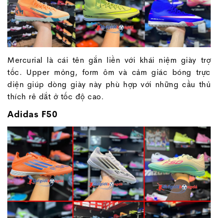
Mercurial là cái tên gắn liền với khái niệm giày trợ
tốc. Upper mỏng, form ôm và cảm giác bóng trực
diện giúp dòng giày này phù hợp với những cầu thủ
thích rê dắt ở tốc độ cao.
Adidas F50