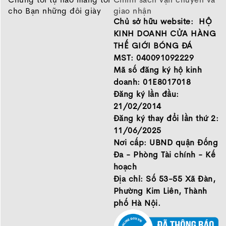
cho Bạn những đôi giày
giao nhận
Chủ sở hữu website: HỘ
chất lượng tốt nhất của
Chính sách bảo hành
những thương hiệu hàng
Chính sách bảo mật thông
KINH DOANH CỬA HÀNG
đầu Nike, Adidas, Mizuno.
tin
THẾ GIỚI BÓNG ĐÁ
Hãy đến với Thế Giới Bóng
MST: 040091092229
Đá để chọn đôi giày dành
Mã số đăng ký hộ kinh
cho mình.
doanh: 01E8017018
GIỚI THIỆU
Đăng ký lần đầu:
21/02/2014
Đăng ký thay đổi lần thứ 2:
11/06/2025
Nơi cấp: UBND quận Đống
Đa - Phòng Tài chính - Kế
hoạch
Địa chỉ: Số 53-55 Xã Đàn,
Phường Kim Liên, Thành
phố Hà Nội.