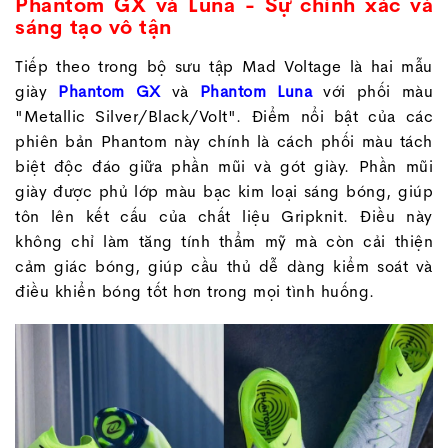
Phantom GX và Luna - Sự chính xác và
sáng tạo vô tận
Tiếp theo trong bộ sưu tập Mad Voltage là hai mẫu
giày
Phantom GX
và
Phantom Luna
với phối màu
"Metallic Silver/Black/Volt". Điểm nổi bật của các
phiên bản Phantom này chính là cách phối màu tách
biệt độc đáo giữa phần mũi và gót giày. Phần mũi
giày được phủ lớp màu bạc kim loại sáng bóng, giúp
tôn lên kết cấu của chất liệu Gripknit. Điều này
không chỉ làm tăng tính thẩm mỹ mà còn cải thiện
cảm giác bóng, giúp cầu thủ dễ dàng kiểm soát và
điều khiển bóng tốt hơn trong mọi tình huống.