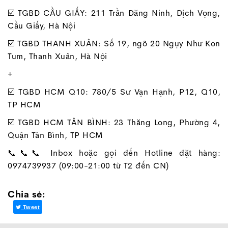
☑️ TGBD CẦU GIẤY: 211 Trần Đăng Ninh, Dịch Vọng,
Cầu Giấy, Hà Nội
☑️ TGBD THANH XUÂN: Số 19, ngõ 20 Ngụy Như Kon
Tum, Thanh Xuân, Hà Nội
+
☑️ TGBD HCM Q10: 780/5 Sư Vạn Hạnh, P12, Q10,
TP HCM
☑️ TGBD HCM TÂN BÌNH: 23 Thăng Long, Phường 4,
Quận Tân Bình, TP HCM
📞📞📞 Inbox hoặc gọi đến Hotline đặt hàng:
0974739937 (09:00-21:00 từ T2 đến CN)
Chia sẻ:
Tweet