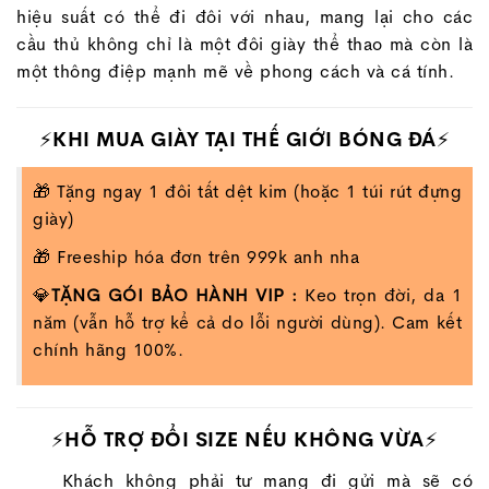
hiệu suất có thể đi đôi với nhau, mang lại cho các
cầu thủ không chỉ là một đôi giày thể thao mà còn là
một thông điệp mạnh mẽ về phong cách và cá tính.
⚡KHI MUA GIÀY TẠI THẾ GIỚI BÓNG ĐÁ⚡
🎁 Tặng ngay 1 đôi tất dệt kim (hoặc 1 túi rút đựng
giày)
🎁 Freeship hóa đơn trên 999k anh nha
💎
TẶNG GÓI BẢO HÀNH VIP :
Keo trọn đời, da 1
năm (vẫn hỗ trợ kể cả do lỗi người dùng). Cam kết
chính hãng 100%.
⚡HỖ TRỢ ĐỔI SIZE NẾU KHÔNG VỪA⚡
Khách không phải tự mang đi gửi mà sẽ có