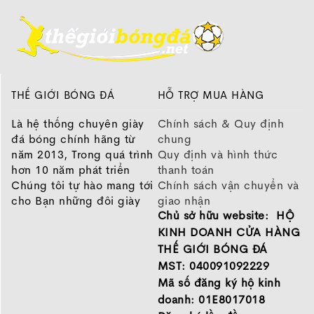
THẾ GIỚI BÓNG ĐÁ
HỖ TRỢ MUA HÀNG
Là hệ thống chuyên giày
Chính sách & Quy định
đá bóng chính hãng từ
chung
năm 2013, Trong quá trình
Quy định và hình thức
hơn 10 năm phát triển
thanh toán
Chúng tôi tự hào mang tới
Chính sách vận chuyển và
cho Bạn những đôi giày
giao nhận
Chủ sở hữu website: HỘ
chất lượng tốt nhất của
Chính sách bảo hành
những thương hiệu hàng
Chính sách bảo mật thông
KINH DOANH CỬA HÀNG
đầu Nike, Adidas, Mizuno.
tin
THẾ GIỚI BÓNG ĐÁ
Hãy đến với Thế Giới Bóng
MST: 040091092229
Đá để chọn đôi giày dành
Mã số đăng ký hộ kinh
cho mình.
doanh: 01E8017018
GIỚI THIỆU