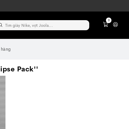
0
 hàng
ipse Pack''