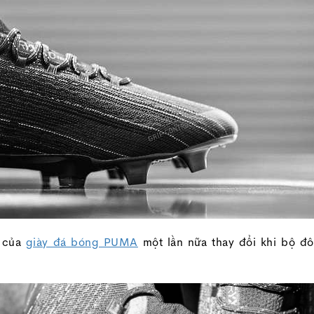
m của
giày đá bóng PUMA
một lần nữa thay đổi khi bộ đô