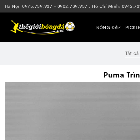
Hà Nội: 0975.739.937 - 0902.739.937 . Hồ Chí Minh: 0945.7
BÓNG ĐÁ
PICKL
Tất cả
Puma Trìn