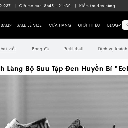
39.937
Giờ mở cửa: 8h45 - 21h30
Kiểm tra đơn hàng
EBALL
SALE LẺ SIZE
CỬA HÀNG
GIỚI THIỆU
BLOG
 bài viết
Bóng đá
Pickleball
Dịch vụ khách
h Làng Bộ Sưu Tập Đen Huyền Bí "Ecl