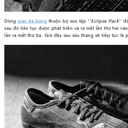
Dòng
giày đá bóng
thuộc bộ sưu tập ''
Eclipse Pack
'' 
sau đó liên tục được phát triển và ra mắt lần thứ hai 
lần ra mắt thứ ba. Giờ đây sau sáu tháng sẽ tiếp tục là 