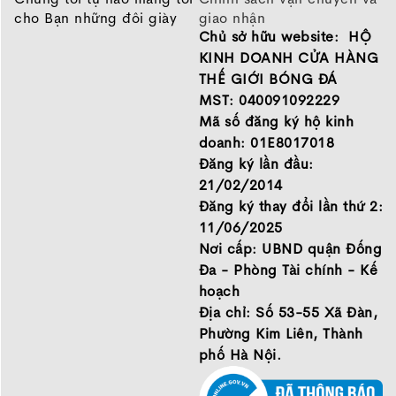
cho Bạn những đôi giày
giao nhận
Chủ sở hữu website: HỘ
chất lượng tốt nhất của
Chính sách bảo hành
những thương hiệu hàng
Chính sách bảo mật thông
KINH DOANH CỬA HÀNG
đầu Nike, Adidas, Mizuno.
tin
THẾ GIỚI BÓNG ĐÁ
Hãy đến với Thế Giới Bóng
MST: 040091092229
Đá để chọn đôi giày dành
Mã số đăng ký hộ kinh
cho mình.
doanh: 01E8017018
GIỚI THIỆU
Đăng ký lần đầu:
21/02/2014
Đăng ký thay đổi lần thứ 2:
11/06/2025
Nơi cấp: UBND quận Đống
Đa - Phòng Tài chính - Kế
hoạch
Địa chỉ: Số 53-55 Xã Đàn,
Phường Kim Liên, Thành
phố Hà Nội.