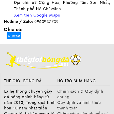
Địa chỉ: 69 Cộng Hòa, Phường Tân, Sơn Nhất,
Thành phố Hồ Chí Minh
Xem trên Google Maps
Hotline / Zalo:
0963937739
Chia sẻ:
Tweet
THẾ GIỚI BÓNG ĐÁ
HỖ TRỢ MUA HÀNG
Là hệ thống chuyên giày
Chính sách & Quy định
đá bóng chính hãng từ
chung
năm 2013, Trong quá trình
Quy định và hình thức
hơn 10 năm phát triển
thanh toán
Chúng tôi tự hào mang tới
Chính sách vận chuyển và