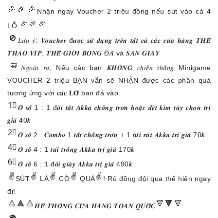
🎉
🎉
🎉
Nhận ngay Voucher 2 triệu đồng nếu sút vào cả 4
🎉
🎉
🎉
LỖ
🚫
𝐿𝑢̛𝑢 𝑦́:⁣ 𝑽𝒐𝒖𝒄𝒉𝒆𝒓 đ𝒖̛𝒐̛̣𝒄 𝒔𝒖̛̉ 𝒅𝒖̣𝒏𝒈 𝒕𝒓𝒆̂𝒏 𝒕𝒂̂́𝒕 𝒄𝒂̉ 𝒄𝒂́𝒄 𝒄𝒖̛̉𝒂 𝒉𝒂̀𝒏𝒈 𝑻𝑯𝑬̂̉
𝑻𝑯𝑨𝑶 𝑽𝑰𝑷, 𝑻𝑯𝑬̂́ 𝑮𝑰𝑶̛́𝑰 𝑩𝑶́𝑵𝑮 Đ𝑨́ và 𝑺𝑨̀𝑵 𝑮𝑰𝑨̀𝒀
📛
𝑁𝑔𝑜𝑎̀𝑖 𝑟𝑎, Nếu các bạn ⁣⁣𝑲𝑯𝑶̂𝑵𝑮 ⁣𝑐ℎ𝑖𝑒̂́𝑛 𝑡ℎ𝑎̆́𝑛𝑔 Minigame
VOUCHER 2 triệu BẠN vẫn sẽ NHẬN được các phần quà
tương ứng với⁣ 𝐜𝐚́𝐜 𝐋𝐎̂̃ bạn đá vào.
1⃣
⁣𝑶̂ 𝒔𝒐̂́ 1 : 1 đ𝒐̂𝒊 𝒕𝒂̂́𝒕 𝑨𝒌𝒌𝒂 𝒄𝒉𝒐̂́𝒏𝒈 𝒕𝒓𝒐̛𝒏 𝒉𝒐𝒂̣̆𝒄 𝒅𝒆̣̂𝒕 𝒌𝒊𝒎 𝒕𝒖̀𝒚 𝒄𝒉𝒐̣𝒏 𝒕𝒓𝒊̣
𝒈𝒊𝒂́ 40𝒌
2⃣
𝑶̂ 𝒔𝒐̂́ 2 : 𝑪𝒐𝒎𝒃𝒐 1 𝒕𝒂̂́𝒕 𝒄𝒉𝒐̂́𝒏𝒈 𝒕𝒓𝒐̛𝒏 + 1 𝒕𝒖́𝒊 𝒓𝒖́𝒕 𝑨𝒌𝒌𝒂 𝒕𝒓𝒊̣ 𝒈𝒊𝒂́ 70𝒌
4⃣
𝑶̂ 𝒔𝒐̂́ 4 : 1 𝒕𝒖́𝒊 𝒕𝒓𝒐̂́𝒏𝒈 𝑨𝒌𝒌𝒂 𝒕𝒓𝒊̣ 𝒈𝒊𝒂́ 170𝒌
6⃣
𝑶̂ 𝒔𝒐̂́ 6 : 1 đ𝒐̂𝒊 𝒈𝒊𝒂̀𝒚 𝑨𝒌𝒌𝒂 𝒕𝒓𝒊̣ 𝒈𝒊𝒂́ 490𝒌
✌
✌
✌
✌
✌
SÚT
LÀ
CÓ
QUÀ
! Rủ đồng đội qua thể hiện ngay
đi!
🔺
🔺
🔺
🔻
🔻
🔻
𝑯𝑬̣̂ 𝑻𝑯𝑶̂́𝑵𝑮 𝑪𝑼̛̉𝑨 𝑯𝑨̀𝑵𝑮 𝑻𝑶𝑨̀𝑵 𝑸𝑼𝑶̂́𝑪