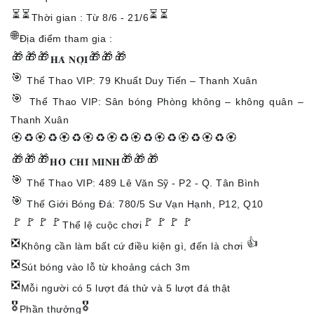
⏳
⏳
⏳
⏳
Thời gian : Từ 8/6 - 21/6
🌐
Địa điểm tham gia :
🎁
🎁
🎁
🎁
🎁
🎁
⁣⁣
𝐇𝐀̀ 𝐍𝐎̣̂𝐈
🎯
Thể Thao VIP: 79 Khuất Duy Tiến – Thanh Xuân
🎯
Thể Thao VIP: Sân bóng Phòng không – không quân –
Thanh Xuân
🏵
♻
🏵
♻
🏵
♻
🏵
♻
🏵
♻
🏵
♻
🏵
♻
🏵
♻
🏵
♻
🏵
🎁
🎁
🎁
🎁
🎁
🎁
𝐇𝐎̂̀ 𝐂𝐇𝐈́ 𝐌𝐈𝐍𝐇
🎯
Thể Thao VIP: 489 Lê Văn Sỹ - P2 - Q. Tân Bình
🎯
Thế Giới Bóng Đá: 780/5 Sư Vạn Hạnh, P12, Q10
🚩
🚩
🚩
🚩
🚩
🚩
🚩
🚩
Thể lệ cuộc chơi
❎
👍
Không cần làm bất cứ điều kiện gì, đến là chơi
❎
Sút bóng vào lỗ từ khoảng cách 3m
❎
Mỗi người có 5 lượt đá thử và 5 lượt đá thật
🎖
🎖
Phần thưởng