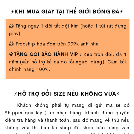
⚡KHI MUA GIÀY TẠI THẾ GIỚI BÓNG ĐÁ⚡
🎁 Tặng ngay 1 đôi tất dệt kim (hoặc 1 túi rút đựng
giày)
🎁 Freeship hóa đơn trên 999k anh nha
💎
TẶNG GÓI BẢO HÀNH VIP :
Keo trọn đời, da 1
năm (vẫn hỗ trợ kể cả do lỗi người dùng). Cam kết
chính hãng 100%.
⚡HỖ TRỢ ĐỔI SIZE NẾU KHÔNG VỪA⚡
Khách không phải tự mang đi gửi mà sẽ có
Shipper qua lấy (Lúc nhận hàng, khách được quyền
kiểm tra hàng và thanh toán, sau đó mang về thử nếu
không vừa thì báo lại shop để shop báo hãng vận