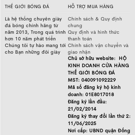
THẾ GIỚI BÓNG ĐÁ
HỖ TRỢ MUA HÀNG
Là hệ thống chuyên giày
Chính sách & Quy định
đá bóng chính hãng từ
chung
năm 2013, Trong quá trình
Quy định và hình thức
hơn 10 năm phát triển
thanh toán
Chúng tôi tự hào mang tới
Chính sách vận chuyển và
cho Bạn những đôi giày
giao nhận
Chủ sở hữu website: HỘ
chất lượng tốt nhất của
Chính sách bảo hành
những thương hiệu hàng
Chính sách bảo mật thông
KINH DOANH CỬA HÀNG
đầu Nike, Adidas, Mizuno.
tin
THẾ GIỚI BÓNG ĐÁ
Hãy đến với Thế Giới Bóng
MST: 040091092229
Đá để chọn đôi giày dành
Mã số đăng ký hộ kinh
cho mình.
doanh: 01E8017018
GIỚI THIỆU
Đăng ký lần đầu:
21/02/2014
Đăng ký thay đổi lần thứ 2:
11/06/2025
Nơi cấp: UBND quận Đống