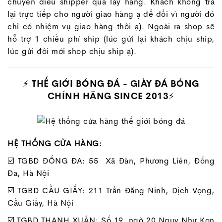
chuyển điều shipper qua lấy hàng. Khách không trả
lại trực tiếp cho người giao hàng ạ để đổi vì người đó
chỉ có nhiệm vụ giao hàng thôi ạ). Ngoài ra shop sẽ
hỗ trợ 1 chiều phí ship (lúc gửi lại khách chịu ship,
lúc gửi đôi mới shop chịu ship ạ).
⚡
THẾ GIỚI BÓNG ĐÁ - GIÀY ĐÁ BÓNG
CHÍNH HÃNG SINCE 2013
⚡
HỆ THỐNG CỬA HÀNG:
☑️ TGBD ĐỐNG ĐA: 55 Xã Đàn, Phương Liên, Đống
Đa, Hà Nội
☑️ TGBD CẦU GIẤY: 211 Trần Đăng Ninh, Dịch Vọng,
Cầu Giấy, Hà Nội
☑️ TGBD THANH XUÂN: Số 19, ngõ 20 Ngụy Như Kon