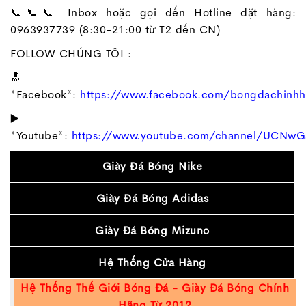
📞📞📞 Inbox hoặc gọi đến Hotline đặt hàng:
0963937739 (8:30-21:00 từ T2 đến CN)
FOLLOW CHÚNG TÔI :
🔝
*Facebook*:
https://www.facebook.com/bongdachinh
▶️
*Youtube*:
https://www.youtube.com/channel/UCNw
Giày Đá Bóng Nike
Giày Đá Bóng Adidas
Giày Đá Bóng Mizuno
Hệ Thống Cửa Hàng
Hệ Thống Thế Giới Bóng Đá - Giày Đá Bóng Chính
Hãng Từ 2012