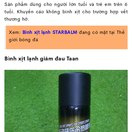
Sản phẩm dùng cho người lớn tuổi và trẻ em trên 6
tuổi. Khuyến cáo không bình xịt cho trường hợp vết
thương hở.
Xem:
Bình xịt lạnh
STARBALM
đang có mặt tại Thế
giới bóng đá
Bình xịt lạnh giảm đau Taan