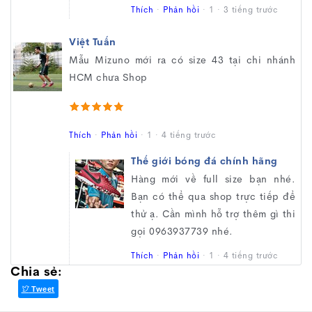
Thích
·
Phản hồi
·
1
·
3 tiếng trước
Việt Tuấn
Mẫu Mizuno mới ra có size 43 tại chi nhánh
HCM chưa Shop
Thích
·
Phản hồi
·
1
·
4 tiếng trước
Thế giới bóng đá chính hãng
Hàng mới về full size bạn nhé.
Bạn có thể qua shop trực tiếp để
thử ạ. Cần mình hỗ trợ thêm gì thi
gọi 0963937739 nhé.
Thích
·
Phản hồi
·
1
·
4 tiếng trước
Chia sẻ:
Tweet