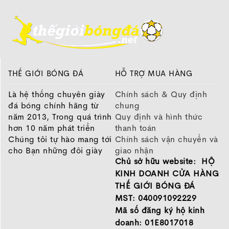
THẾ GIỚI BÓNG ĐÁ
HỖ TRỢ MUA HÀNG
Là hệ thống chuyên giày
Chính sách & Quy định
đá bóng chính hãng từ
chung
năm 2013, Trong quá trình
Quy định và hình thức
hơn 10 năm phát triển
thanh toán
Chúng tôi tự hào mang tới
Chính sách vận chuyển và
cho Bạn những đôi giày
giao nhận
Chủ sở hữu website: HỘ
chất lượng tốt nhất của
Chính sách bảo hành
những thương hiệu hàng
Chính sách bảo mật thông
KINH DOANH CỬA HÀNG
đầu Nike, Adidas, Mizuno.
tin
THẾ GIỚI BÓNG ĐÁ
Hãy đến với Thế Giới Bóng
MST: 040091092229
Đá để chọn đôi giày dành
Mã số đăng ký hộ kinh
cho mình.
doanh: 01E8017018