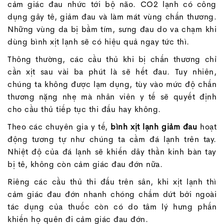
cảm giác đau nhức tới bộ não. CO2 lạnh có công
dụng gây tê, giảm đau và làm mát vùng chấn thương.
Những vùng da bị bầm tím, sưng đau do va chạm khi
dùng bình xịt lạnh sẽ có hiệu quả ngay tức thì.
Thông thường, các cầu thủ khi bị chấn thương chỉ
cần xịt sau vài ba phút là sẽ hết đau. Tuy nhiên,
chúng ta không được lạm dụng, tùy vào mức độ chấn
thương nặng nhẹ mà nhân viên y tế sẽ quyết định
cho cầu thủ tiếp tục thi đấu hay không.
Theo các chuyên gia y tế,
bình xịt lạnh giảm đau
hoạt
động tương tự như chúng ta cầm đá lạnh trên tay.
Nhiệt độ của đá lạnh sẽ khiến dây thần kinh bàn tay
bị tê, không còn cảm giác đau đớn nữa.
Riêng các cầu thủ thi đấu trên sân, khi xịt lạnh thì
cảm giác đau đớn nhanh chóng chấm dứt bởi ngoài
tác dụng của thuốc còn có do tâm lý hưng phấn
khiến họ quên đi cảm giác đau đớn.