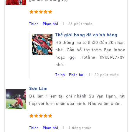
Thích
·
Phản hồi
·
1
·
26 phút trước
Thế giới bóng đá chính hãng
Hệ thống mở từ 8h30 đến 20h Bạn
nhé. Cần hỗ trợ thêm Bạn inbox
hoặc gọi Hotline 0963937739
nhé.
Thích
·
Phản hồi
·
1
·
30 phút trước
Sơn Lâm
Đã làm 1 em tại chi nhánh Sư Vạn Hạnh, rất
hợp với form chân của mình. Nhẹ và ôm chân.
Thích
·
Phản hồi
·
1
·
1 tiếng trước