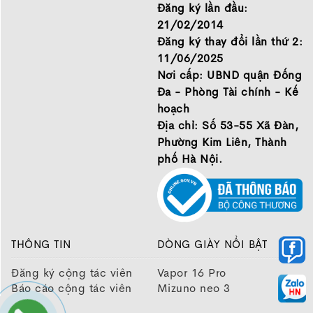
GIỚI THIỆU
Đăng ký lần đầu:
21/02/2014
Đăng ký thay đổi lần thứ 2:
11/06/2025
Nơi cấp: UBND quận Đống
Đa - Phòng Tài chính - Kế
hoạch
Địa chỉ: Số 53-55 Xã Đàn,
Phường Kim Liên, Thành
phố Hà Nội.
THÔNG TIN
DÒNG GIÀY NỔI BẬT
Đăng ký cộng tác viên
Vapor 16 Pro
Báo cáo cộng tác viên
Mizuno neo 3