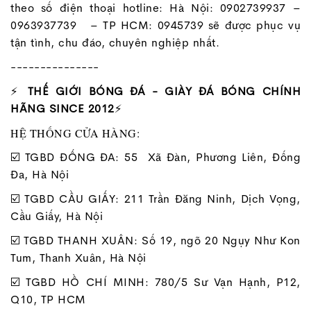
theo số điện thoại hotline: Hà Nội: 0902739937 –
0963937739 – TP HCM: 0945739 sẽ được phục vụ
tận tình, chu đáo, chuyên nghiệp nhất.
---------------
⚡
THẾ GIỚI BÓNG ĐÁ - GIÀY ĐÁ BÓNG CHÍNH
HÃNG SINCE 2012
⚡
HỆ THỐNG CỬA HÀNG:
☑️ TGBD ĐỐNG ĐA: 55 Xã Đàn, Phương Liên, Đống
Đa, Hà Nội
☑️ TGBD CẦU GIẤY: 211 Trần Đăng Ninh, Dịch Vọng,
Cầu Giấy, Hà Nội
☑️ TGBD THANH XUÂN: Số 19, ngõ 20 Ngụy Như Kon
Tum, Thanh Xuân, Hà Nội
☑️ TGBD HỒ CHÍ MINH: 780/5 Sư Vạn Hạnh, P12,
Q10, TP HCM