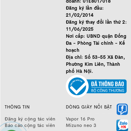
doanh: 01E8017018
GIỚI THIỆU
Đăng ký lần đầu:
21/02/2014
Đăng ký thay đổi lần thứ 2:
11/06/2025
Nơi cấp: UBND quận Đống
Đa - Phòng Tài chính - Kế
hoạch
Địa chỉ: Số 53-55 Xã Đàn,
Phường Kim Liên, Thành
phố Hà Nội.
THÔNG TIN
DÒNG GIÀY NỔI BẬT
Đăng ký cộng tác viên
Vapor 16 Pro
Báo cáo cộng tác viên
Mizuno neo 3