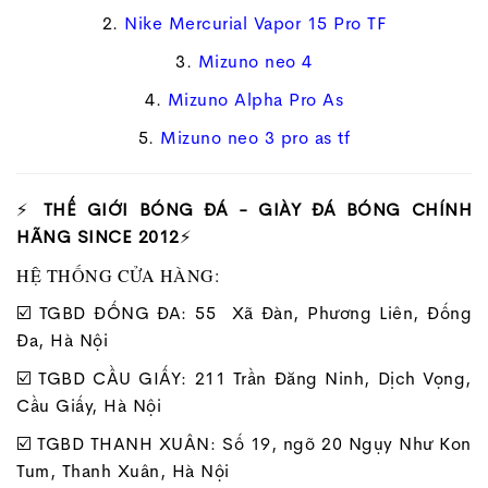
2.
Nike Mercurial Vapor 15 Pro TF
3.
Mizuno neo 4
4.
Mizuno Alpha Pro As
5.
Mizuno neo 3 pro as tf
⚡
THẾ GIỚI BÓNG ĐÁ - GIÀY ĐÁ BÓNG CHÍNH
HÃNG SINCE 2012
⚡
HỆ THỐNG CỬA HÀNG:
☑️ TGBD ĐỐNG ĐA: 55 Xã Đàn, Phương Liên, Đống
Đa, Hà Nội
☑️ TGBD CẦU GIẤY: 211 Trần Đăng Ninh, Dịch Vọng,
Cầu Giấy, Hà Nội
☑️ TGBD THANH XUÂN: Số 19, ngõ 20 Ngụy Như Kon
Tum, Thanh Xuân, Hà Nội