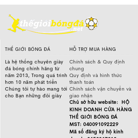
THẾ GIỚI BÓNG ĐÁ
HỖ TRỢ MUA HÀNG
Là hệ thống chuyên giày
Chính sách & Quy định
đá bóng chính hãng từ
chung
năm 2013, Trong quá trình
Quy định và hình thức
hơn 10 năm phát triển
thanh toán
Chúng tôi tự hào mang tới
Chính sách vận chuyển và
cho Bạn những đôi giày
giao nhận
Chủ sở hữu website: HỘ
chất lượng tốt nhất của
Chính sách bảo hành
những thương hiệu hàng
Chính sách bảo mật thông
KINH DOANH CỬA HÀNG
đầu Nike, Adidas, Mizuno.
tin
THẾ GIỚI BÓNG ĐÁ
Hãy đến với Thế Giới Bóng
MST: 040091092229
Đá để chọn đôi giày dành
Mã số đăng ký hộ kinh
cho mình.