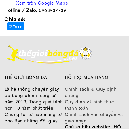
Xem trên Google Maps
Hotline / Zalo:
0963937739
Chia sẻ:
Tweet
THẾ GIỚI BÓNG ĐÁ
HỖ TRỢ MUA HÀNG
Là hệ thống chuyên giày
Chính sách & Quy định
đá bóng chính hãng từ
chung
năm 2013, Trong quá trình
Quy định và hình thức
hơn 10 năm phát triển
thanh toán
Chúng tôi tự hào mang tới
Chính sách vận chuyển và
cho Bạn những đôi giày
giao nhận
Chủ sở hữu website: HỘ
chất lượng tốt nhất của
Chính sách bảo hành