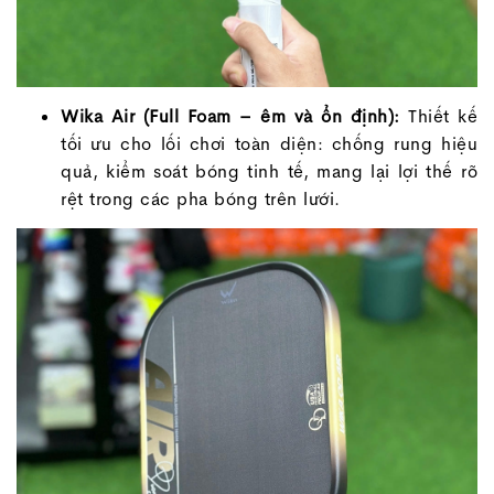
Wika Air (Full Foam – êm và ổn định):
Thiết kế
tối ưu cho lối chơi toàn diện: chống rung hiệu
quả, kiểm soát bóng tinh tế, mang lại lợi thế rõ
rệt trong các pha bóng trên lưới.