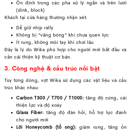
Ổn định trong các pha xử lý ngắn và trên lưới
(dink, block)
Khách tại cửa hàng thường nhận xét:
Dễ giữ nhịp rally
Không bị “văng bóng” khi chưa quen lực
Ít rung, không mỏi tay khi chơi lâu
Đây là lý do Wika phù hợp cho người mới bắt đầu và
cần cải thiện kỹ thuật cơ bản.
3. Công nghệ & cấu trúc nổi bật
Tùy từng dòng, vợt Wika sử dụng các vật liệu và cấu
trúc khác nhau:
Carbon T300 / T700 / T1000:
tăng độ cứng, cải
thiện lực và độ xoáy
Glass Fiber:
tăng độ đàn hồi, hỗ trợ lực đánh
cho người mới
Lõi Honeycomb (tổ ong):
giảm rung, tăng ổn