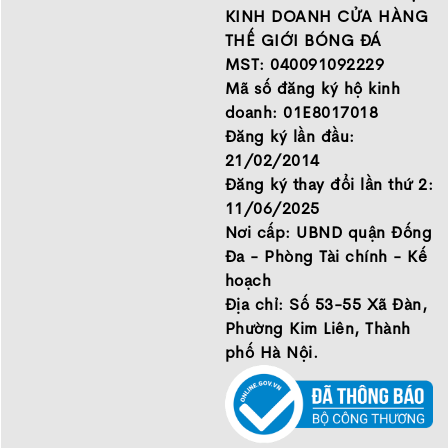
những thương hiệu hàng
Chính sách bảo mật thông
KINH DOANH CỬA HÀNG
đầu Nike, Adidas, Mizuno.
tin
THẾ GIỚI BÓNG ĐÁ
Hãy đến với Thế Giới Bóng
MST: 040091092229
Đá để chọn đôi giày dành
Mã số đăng ký hộ kinh
cho mình.
doanh: 01E8017018
GIỚI THIỆU
Đăng ký lần đầu:
21/02/2014
Đăng ký thay đổi lần thứ 2:
11/06/2025
Nơi cấp: UBND quận Đống
Đa - Phòng Tài chính - Kế
hoạch
Địa chỉ: Số 53-55 Xã Đàn,
Phường Kim Liên, Thành
phố Hà Nội.