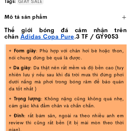
Tags:
GIÀY SALE
Mô tả sản phẩm
Thế giới bóng đá cảm nhận trên
chân
Adidas Copa Pure
.3 TF / GY9053
+
Form giày
: Phù hợp với chân hơi bè hoặc thon,
nói chung đừng bè quá là được.
+
Da giày
: Da thật nên rất mềm và độ bền cao (tuy
nhiên lưu ý nếu sau khi đá trời mưa thì đừng phơi
dưới nắng mà phơi trong bóng râm để bảo quản
da tốt nhất )
+
Trọng lượng
: Không nặng cũng không quá nhẹ,
cảm giác khá đầm chân và chắn chắn.
+
Đinh
: rất bám sân, ngoài ra theo nhiều anh em
review thì cũng rất bền (ít bị mài mòn theo thời
gian).