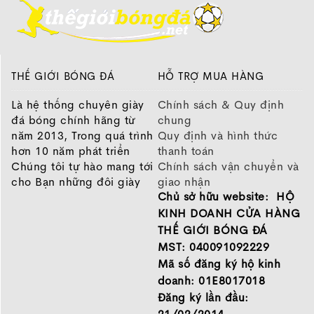
THẾ GIỚI BÓNG ĐÁ
HỖ TRỢ MUA HÀNG
Là hệ thống chuyên giày
Chính sách & Quy định
đá bóng chính hãng từ
chung
năm 2013, Trong quá trình
Quy định và hình thức
hơn 10 năm phát triển
thanh toán
Chúng tôi tự hào mang tới
Chính sách vận chuyển và
cho Bạn những đôi giày
giao nhận
Chủ sở hữu website: HỘ
chất lượng tốt nhất của
Chính sách bảo hành
những thương hiệu hàng
Chính sách bảo mật thông
KINH DOANH CỬA HÀNG
đầu Nike, Adidas, Mizuno.
tin
THẾ GIỚI BÓNG ĐÁ
Hãy đến với Thế Giới Bóng
MST: 040091092229
Đá để chọn đôi giày dành
Mã số đăng ký hộ kinh
cho mình.
doanh: 01E8017018
GIỚI THIỆU
Đăng ký lần đầu: