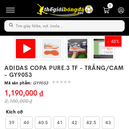
0
- 43%
ADIDAS COPA PURE.3 TF - TRẮNG/CAM
- GY9053
Mã sản phẩm:
GY9053
1,190,000 ₫
2,100,000 ₫
Kích cỡ
39
40
40.5
41
42
42.5
43