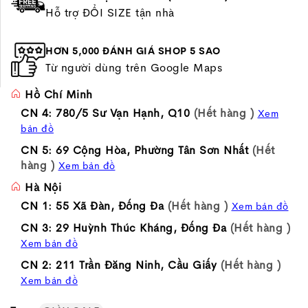
Hỗ trợ ĐỔI SIZE tận nhà
HƠN 5,000 ĐÁNH GIÁ SHOP 5 SAO
Từ người dùng trên Google Maps
Hồ Chí Minh
CN 4: 780/5 Sư Vạn Hạnh, Q10
(Hết hàng )
Xem
bản đồ
CN 5: 69 Cộng Hòa, Phường Tân Sơn Nhất
(Hết
hàng )
Xem bản đồ
Hà Nội
CN 1: 55 Xã Đàn, Đống Đa
(Hết hàng )
Xem bản đồ
CN 3: 29 Huỳnh Thúc Kháng, Đống Đa
(Hết hàng )
Xem bản đồ
CN 2: 211 Trần Đăng Ninh, Cầu Giấy
(Hết hàng )
Xem bản đồ