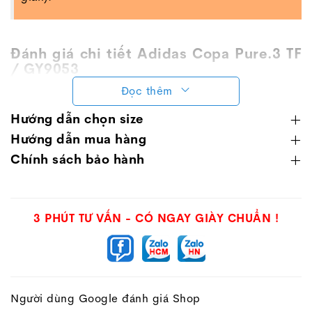
Đánh giá chi tiết Adidas Copa Pure.3 TF
/ GY9053
Đọc thêm
Adidas Copa
Pure.3
‘Heatspawn’
nằm trong bộ sưu
tập ‘Heatspawn’ với gam màu cực kỳ nóng bóng vào
Hướng dẫn chọn size
cuối mùa giải 2022-203.
Hướng dẫn mua hàng
+ Các cầu thủ đang đi
Adidas Copa Pure
: Bernardo
Chính sách bảo hành
Silva, Ilkay Gündogan, Declan Rice, David de Gea …
(Đang update..)
3 PHÚT TƯ VẤN - CÓ NGAY GIÀY CHUẨN !
Người dùng Google đánh giá Shop
+++Xem tiếp
tab hướng dẫn chọn size
để chọn size