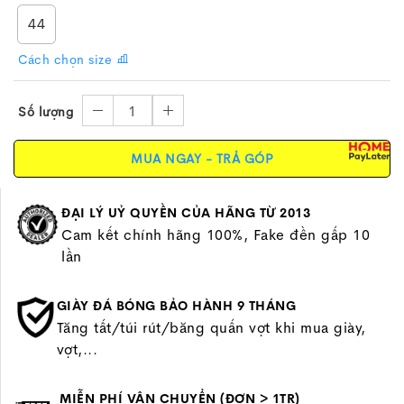
44
Cách chọn size
1
Số lượng
MUA NGAY - TRẢ GÓP
ĐẠI LÝ UỶ QUYỀN CỦA HÃNG TỪ 2013
Cam kết chính hãng 100%, Fake đền gấp 10
lần
GIÀY ĐÁ BÓNG BẢO HÀNH 9 THÁNG
Tăng tất/túi rút/băng quấn vợt khi mua giày,
vợt,...
MIỄN PHÍ VẬN CHUYỂN (ĐƠN > 1TR)