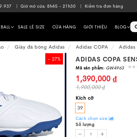
39.937
Giờ mở cửa: 8h45 - 21h30
Kiểm tra đơn hàng
EBALL
SALE LẺ SIZE
CỬA HÀNG
GIỚI THIỆU
BLOG
ạo
Giày đá bóng Adidas
Adidas COPA
Adidas
ADIDAS COPA SENS
- 27%
Mã sản phẩm:
GW4963
1,390,000 ₫
1,900,000 ₫
Kích cỡ
39
Cách chọn size
Số lượng
1