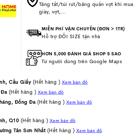
Tăng tất/túi rút/băng quấn vợt khi mua
P
giày, vợt,...
MIỄN PHÍ VẬN CHUYỂN (ĐƠN > 1TR)
Hỗ trợ ĐỔI SIZE tận nhà
HƠN 5,000 ĐÁNH GIÁ SHOP 5 SAO
Từ người dùng trên Google Maps
nh, Cầu Giấy
(Hết hàng )
Xem bản đồ
 Đa
(Hết hàng )
Xem bản đồ
háng, Đống Đa
(Hết hàng )
Xem bản đồ
nh, Q10
(Hết hàng )
Xem bản đồ
ường Tân Sơn Nhất
(Hết hàng )
Xem bản đồ