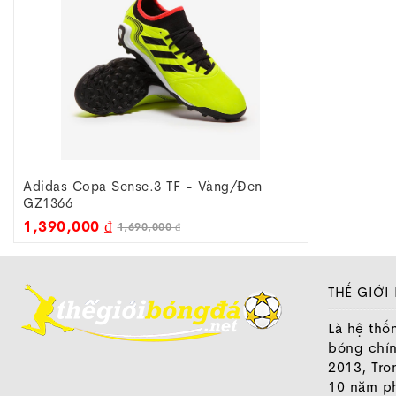
Adidas Copa Sense.3 TF - Vàng/đen
GZ1366
1,390,000 ₫
1,690,000 ₫
THẾ GIỚI
Là hệ thố
bóng chí
2013, Tro
10 năm ph