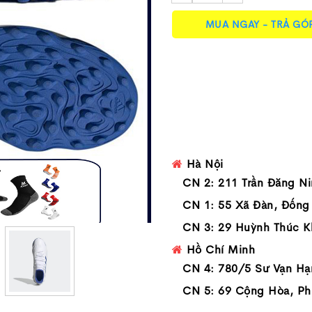
MUA NGAY - TRẢ GÓ
Hà Nội
CN 2: 211 Trần Đăng Ni
CN 1: 55 Xã Đàn, Đống
CN 3: 29 Huỳnh Thúc K
Hồ Chí Minh
CN 4: 780/5 Sư Vạn Hạ
CN 5: 69 Cộng Hòa, Ph