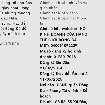
o mang tới cho Bạn
Chính sách vận chuyển và
 giày chất lượng
giao nhận
của những thương
Chính sách bảo hành
 đầu Nike,
Chính sách bảo mật thông
izuno. Hãy đến
tin
iới Bóng Đá để
Chủ sở hữu website: HỘ
giày dành cho
KINH DOANH CỬA HÀNG
THẾ GIỚI BÓNG ĐÁ
GIỚI THIỆU
MST: 040091092229
Mã số đăng ký hộ kinh
doanh: 01E8017018
Đăng ký lần đầu:
21/02/2014
Đăng ký thay đổi lần thứ 2:
11/06/2025
Nơi cấp: UBND quận Đống
Đa - Phòng Tài chính - Kế
hoạch
Địa chỉ: Số 53-55 Xã Đàn,