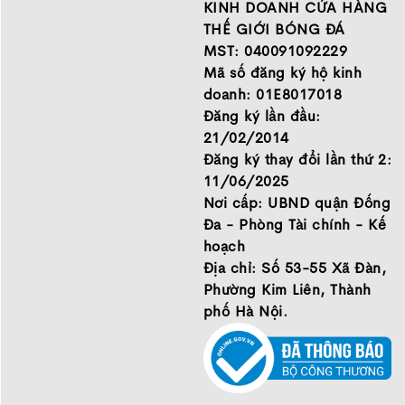
những thương hiệu hàng
Chính sách bảo mật thông
KINH DOANH CỬA HÀNG
đầu Nike, Adidas, Mizuno.
tin
THẾ GIỚI BÓNG ĐÁ
Hãy đến với Thế Giới Bóng
MST: 040091092229
Đá để chọn đôi giày dành
Mã số đăng ký hộ kinh
cho mình.
doanh: 01E8017018
GIỚI THIỆU
Đăng ký lần đầu:
21/02/2014
Đăng ký thay đổi lần thứ 2:
11/06/2025
Nơi cấp: UBND quận Đống
Đa - Phòng Tài chính - Kế
hoạch
Địa chỉ: Số 53-55 Xã Đàn,
Phường Kim Liên, Thành
phố Hà Nội.