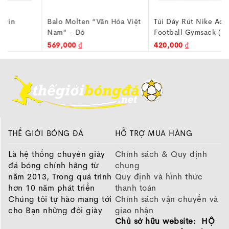
Balo Molten “Văn Hóa Việt
Túi Dây Rút Nike Academy
Nam" - Đỏ
Football Gymsack (18L) -
DA5435-010
569,000 ₫
420,000 ₫
THẾ GIỚI BÓNG ĐÁ
HỖ TRỢ MUA HÀNG
Là hệ thống chuyên giày
Chính sách & Quy định
đá bóng chính hãng từ
chung
năm 2013, Trong quá trình
Quy định và hình thức
hơn 10 năm phát triển
thanh toán
Chúng tôi tự hào mang tới
Chính sách vận chuyển và
cho Bạn những đôi giày
giao nhận
Chủ sở hữu website: HỘ
chất lượng tốt nhất của
Chính sách bảo hành