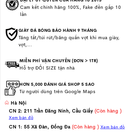
ĐẠI LÝ UỶ QUYỀN CỦA HÃNG TỪ 2013
Cam kết chính hãng 100%, Fake đền gấp 10
lần
GIÀY ĐÁ BÓNG BẢO HÀNH 9 THÁNG
Tăng tất/túi rút/băng quấn vợt khi mua giày,
vợt,...
MIỄN PHÍ VẬN CHUYỂN (ĐƠN > 1TR)
Hỗ trợ ĐỔI SIZE tận nhà
HƠN 5,000 ĐÁNH GIÁ SHOP 5 SAO
Từ người dùng trên Google Maps
Hà Nội
CN 2: 211 Trần Đăng Ninh, Cầu Giấy
(Còn hàng )
Xem bản đồ
CN 1: 55 Xã Đàn, Đống Đa
(Còn hàng )
Xem bản đồ