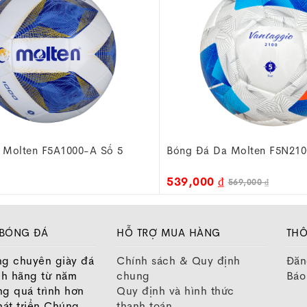
 Molten F5N2100 Số 5
Bóng Đá Da Molten F4N210
519,000 ₫
569,000 ₫
539,000 ₫
 BÓNG ĐÁ
HỖ TRỢ MUA HÀNG
THÔ
ng chuyên giày đá
Chính sách & Quy định
Đăn
nh hãng từ năm
chung
Báo
ng quá trình hơn
Quy định và hình thức
át triển Chúng
thanh toán