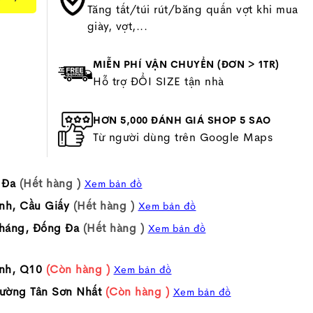
Tăng tất/túi rút/băng quấn vợt khi mua
giày, vợt,...
MIỄN PHÍ VẬN CHUYỂN (ĐƠN > 1TR)
Hỗ trợ ĐỔI SIZE tận nhà
HƠN 5,000 ĐÁNH GIÁ SHOP 5 SAO
Từ người dùng trên Google Maps
 Đa
(Hết hàng )
Xem bản đồ
nh, Cầu Giấy
(Hết hàng )
Xem bản đồ
háng, Đống Đa
(Hết hàng )
Xem bản đồ
nh, Q10
(Còn hàng )
Xem bản đồ
ường Tân Sơn Nhất
(Còn hàng )
Xem bản đồ