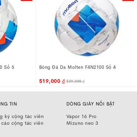
0 Số 4
Bóng Đá Molten Da F5N2810 - YB
569,000 ₫
599,000 ₫
NG TIN
DÒNG GIÀY NỔI BẬT
g ký cộng tác viên
Vapor 16 Pro
 cáo cộng tác viên
Mizuno neo 3