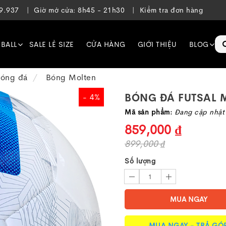
39.937
Giờ mở cửa: 8h45 - 21h30
Kiểm tra đơn hàng
EBALL
SALE LẺ SIZE
CỬA HÀNG
GIỚI THIỆU
BLOG
óng đá
Bóng Molten
BÓNG ĐÁ FUTSAL 
- 4%
Mã sản phẩm:
Đang cập nhật
859,000 ₫
899,000 ₫
Số lượng
1
MUA NGAY
MUA NGAY - TRẢ GÓ