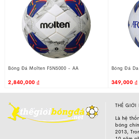
Bóng Đá Da Molten F5A1000-A Số 5
Bóng Đá Da
349,000 ₫
539,000 ₫
THẾ GIỚI
Là hệ thố
bóng chí
2013, Tro
10 năm ph