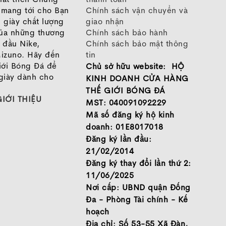
o mang tới cho Bạn
Chính sách vận chuyển và
 giày chất lượng
giao nhận
của những thương
Chính sách bảo hành
 đầu Nike,
Chính sách bảo mật thông
izuno. Hãy đến
tin
iới Bóng Đá để
Chủ sở hữu website: HỘ
giày dành cho
KINH DOANH CỬA HÀNG
THẾ GIỚI BÓNG ĐÁ
GIỚI THIỆU
MST: 040091092229
Mã số đăng ký hộ kinh
doanh: 01E8017018
Đăng ký lần đầu:
21/02/2014
Đăng ký thay đổi lần thứ 2:
11/06/2025
Nơi cấp: UBND quận Đống
Đa - Phòng Tài chính - Kế
hoạch
Địa chỉ: Số 53-55 Xã Đàn,