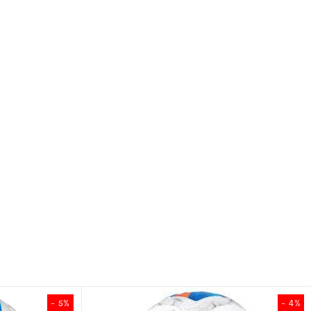
- 4%
- 5%