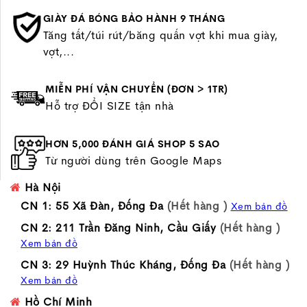
GIÀY ĐÁ BÓNG BẢO HÀNH 9 THÁNG
Tăng tất/túi rút/băng quấn vợt khi mua giày,
vợt,...
MIỄN PHÍ VẬN CHUYỂN (ĐƠN > 1TR)
Hỗ trợ ĐỔI SIZE tận nhà
HƠN 5,000 ĐÁNH GIÁ SHOP 5 SAO
Từ người dùng trên Google Maps
Hà Nội
CN 1: 55 Xã Đàn, Đống Đa
(Hết hàng )
Xem bản đồ
CN 2: 211 Trần Đăng Ninh, Cầu Giấy
(Hết hàng )
Xem bản đồ
CN 3: 29 Huỳnh Thúc Kháng, Đống Đa
(Hết hàng )
Xem bản đồ
Hồ Chí Minh