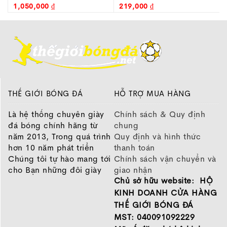
219,000 ₫
209,000 ₫
THẾ GIỚI BÓNG ĐÁ
HỖ TRỢ MUA HÀNG
Là hệ thống chuyên giày
Chính sách & Quy định
đá bóng chính hãng từ
chung
năm 2013, Trong quá trình
Quy định và hình thức
hơn 10 năm phát triển
thanh toán
Chúng tôi tự hào mang tới
Chính sách vận chuyển và
cho Bạn những đôi giày
giao nhận
Chủ sở hữu website: HỘ
chất lượng tốt nhất của
Chính sách bảo hành
những thương hiệu hàng
Chính sách bảo mật thông
KINH DOANH CỬA HÀNG
đầu Nike, Adidas, Mizuno.
tin
THẾ GIỚI BÓNG ĐÁ
Hãy đến với Thế Giới Bóng
MST: 040091092229
Đá để chọn đôi giày dành