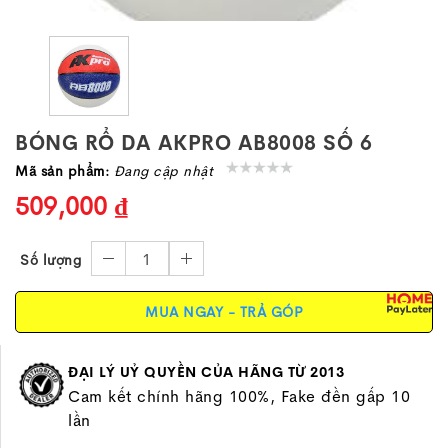
BÓNG RỔ DA AKPRO AB8008 SỐ 6
Mã sản phẩm:
Đang cập nhật
509,000 ₫
1
Số lượng
MUA NGAY - TRẢ GÓP
ĐẠI LÝ UỶ QUYỀN CỦA HÃNG TỪ 2013
Cam kết chính hãng 100%, Fake đền gấp 10
lần