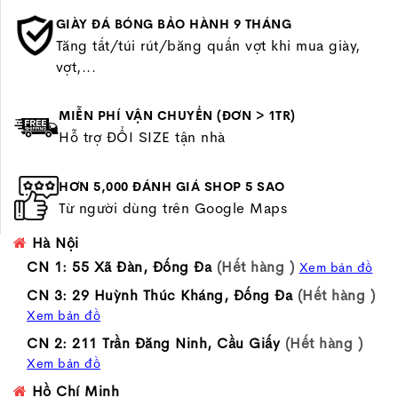
GIÀY ĐÁ BÓNG BẢO HÀNH 9 THÁNG
Tăng tất/túi rút/băng quấn vợt khi mua giày,
vợt,...
MIỄN PHÍ VẬN CHUYỂN (ĐƠN > 1TR)
Hỗ trợ ĐỔI SIZE tận nhà
HƠN 5,000 ĐÁNH GIÁ SHOP 5 SAO
Từ người dùng trên Google Maps
Hà Nội
CN 1: 55 Xã Đàn, Đống Đa
(Hết hàng )
Xem bản đồ
CN 3: 29 Huỳnh Thúc Kháng, Đống Đa
(Hết hàng )
Xem bản đồ
CN 2: 211 Trần Đăng Ninh, Cầu Giấy
(Hết hàng )
Xem bản đồ
Hồ Chí Minh