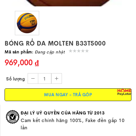
BÓNG RỔ DA MOLTEN B33T5000
Mã sản phẩm:
Đang cập nhật
969,000 ₫
1
Số lượng
MUA NGAY - TRẢ GÓP
ĐẠI LÝ UỶ QUYỀN CỦA HÃNG TỪ 2013
Cam kết chính hãng 100%, Fake đền gấp 10
lần