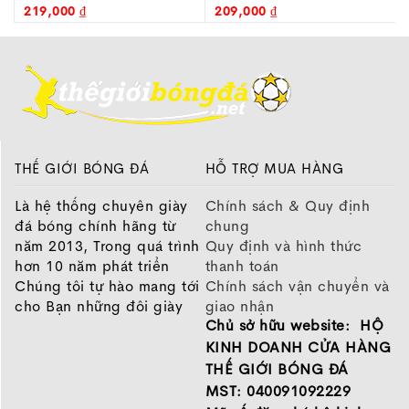
219,000 ₫
209,000 ₫
THẾ GIỚI BÓNG ĐÁ
HỖ TRỢ MUA HÀNG
Là hệ thống chuyên giày
Chính sách & Quy định
đá bóng chính hãng từ
chung
năm 2013, Trong quá trình
Quy định và hình thức
hơn 10 năm phát triển
thanh toán
Chúng tôi tự hào mang tới
Chính sách vận chuyển và
cho Bạn những đôi giày
giao nhận
Chủ sở hữu website: HỘ
chất lượng tốt nhất của
Chính sách bảo hành
những thương hiệu hàng
Chính sách bảo mật thông
KINH DOANH CỬA HÀNG
đầu Nike, Adidas, Mizuno.
tin
THẾ GIỚI BÓNG ĐÁ
Hãy đến với Thế Giới Bóng
MST: 040091092229
Đá để chọn đôi giày dành