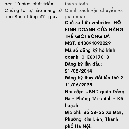
hơn 10 năm phát triển
thanh toán
Chúng tôi tự hào mang tới
Chính sách vận chuyển và
cho Bạn những đôi giày
giao nhận
Chủ sở hữu website: HỘ
chất lượng tốt nhất của
Chính sách bảo hành
những thương hiệu hàng
Chính sách bảo mật thông
KINH DOANH CỬA HÀNG
đầu Nike, Adidas, Mizuno.
tin
THẾ GIỚI BÓNG ĐÁ
Hãy đến với Thế Giới Bóng
MST: 040091092229
Đá để chọn đôi giày dành
Mã số đăng ký hộ kinh
cho mình.
doanh: 01E8017018
GIỚI THIỆU
Đăng ký lần đầu:
21/02/2014
Đăng ký thay đổi lần thứ 2:
11/06/2025
Nơi cấp: UBND quận Đống
Đa - Phòng Tài chính - Kế
hoạch
Địa chỉ: Số 53-55 Xã Đàn,
Phường Kim Liên, Thành
phố Hà Nội.