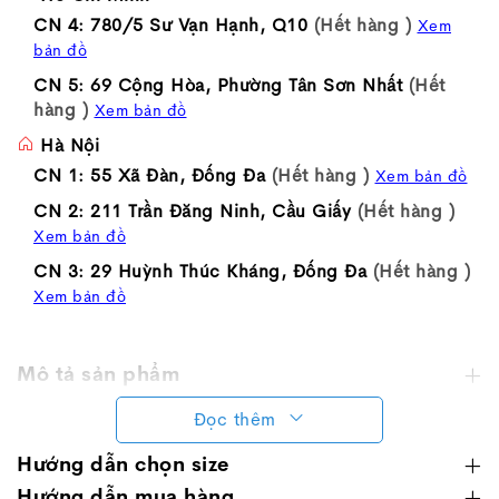
CN 4: 780/5 Sư Vạn Hạnh, Q10
(Hết hàng )
Xem
bản đồ
CN 5: 69 Cộng Hòa, Phường Tân Sơn Nhất
(Hết
hàng )
Xem bản đồ
Hà Nội
CN 1: 55 Xã Đàn, Đống Đa
(Hết hàng )
Xem bản đồ
CN 2: 211 Trần Đăng Ninh, Cầu Giấy
(Hết hàng )
Xem bản đồ
CN 3: 29 Huỳnh Thúc Kháng, Đống Đa
(Hết hàng )
Xem bản đồ
Mô tả sản phẩm
Đọc thêm
Hướng dẫn chọn size
Hướng dẫn mua hàng