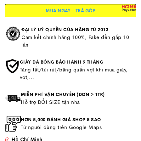
MUA NGAY - TRẢ GÓP
ĐẠI LÝ UỶ QUYỀN CỦA HÃNG TỪ 2013
Cam kết chính hãng 100%, Fake đền gấp 10
lần
GIÀY ĐÁ BÓNG BẢO HÀNH 9 THÁNG
Tăng tất/túi rút/băng quấn vợt khi mua giày,
vợt,...
MIỄN PHÍ VẬN CHUYỂN (ĐƠN > 1TR)
Hỗ trợ ĐỔI SIZE tận nhà
HƠN 5,000 ĐÁNH GIÁ SHOP 5 SAO
Từ người dùng trên Google Maps
Hồ Chí Minh