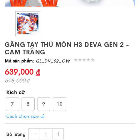
GĂNG TAY THỦ MÔN H3 DEVA GEN 2 -
CAM TRẮNG
Mã sản phẩm:
GL_DV_02_OW
639,000 ₫
698,000 ₫
Kích cỡ
7
8
9
10
Cách chọn size
1
Số lượng