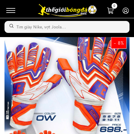
0
- 8%