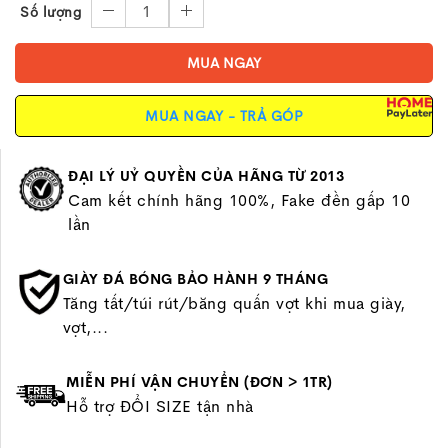
1
Số lượng
MUA NGAY
MUA NGAY - TRẢ GÓP
ĐẠI LÝ UỶ QUYỀN CỦA HÃNG TỪ 2013
Cam kết chính hãng 100%, Fake đền gấp 10
lần
GIÀY ĐÁ BÓNG BẢO HÀNH 9 THÁNG
Tăng tất/túi rút/băng quấn vợt khi mua giày,
vợt,...
MIỄN PHÍ VẬN CHUYỂN (ĐƠN > 1TR)
Hỗ trợ ĐỔI SIZE tận nhà