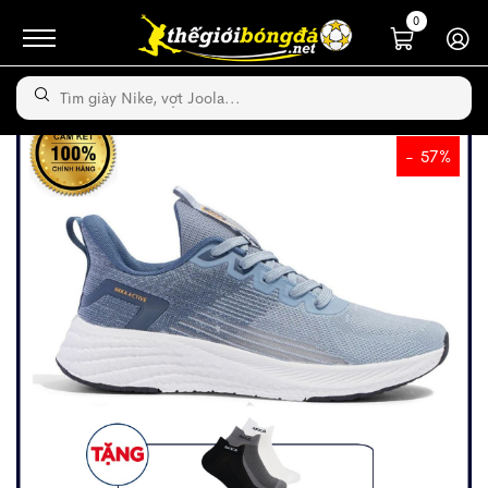
0
- 57%