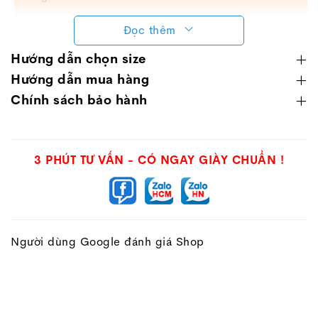
Với chất liệu và công nghệ thoáng khí, giày AKKA
Đọc thêm
ACTIVE B2213 sẽ là lựa chọn phù hợp của các bạn
Hướng dẫn chọn size
nam chạy bộ vào những ngày nóng.
Hướng dẫn mua hàng
Chính sách bảo hành
3 PHÚT TƯ VẤN - CÓ NGAY GIÀY CHUẨN !
Người dùng Google đánh giá Shop