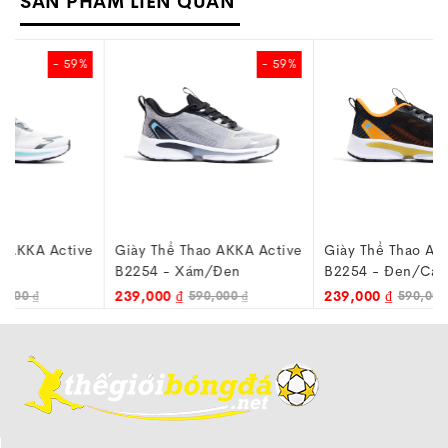
SẢN PHẨM LIÊN QUAN
- 59%
- 59%
e
Giày Thể Thao AKKA Active
Giày Thể Thao AKKA Active
B2254 - Xám/Đen
B2254 - Đen/Cam
239,000 ₫
239,000 ₫
590,000 ₫
590,000 ₫