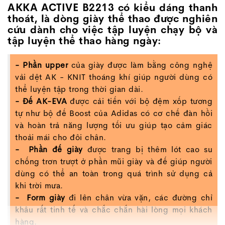
AKKA ACTIVE B2213 có kiểu dáng thanh
thoát, là dòng giày thể thao được nghiên
cứu dành cho việc tập luyện chạy bộ và
tập luyện thể thao hàng ngày:
- Phần upper
của giày được làm bằng công nghệ
vải dệt AK - KNIT thoáng khí giúp người dùng có
thể luyện tập trong thời gian dài.
- Đế AK-EVA
được cải tiến với bộ đệm xốp tương
tự như bộ đế Boost của Adidas có cơ chế đàn hồi
và hoàn trả năng lượng tối ưu giúp tạo cảm giác
thoải mái cho đôi chân.
- Phần đế giày
được trang bị thêm lót cao su
chống trơn trượt ở phần mũi giày và đế giúp người
dùng có thể an toàn trong quá trình sử dụng cả
khi trời mưa.
- Form giày
đi lên chân vừa vặn, các đường chỉ
khâu rất tinh tế và chắc chắn hài lòng mọi khách
hàng.