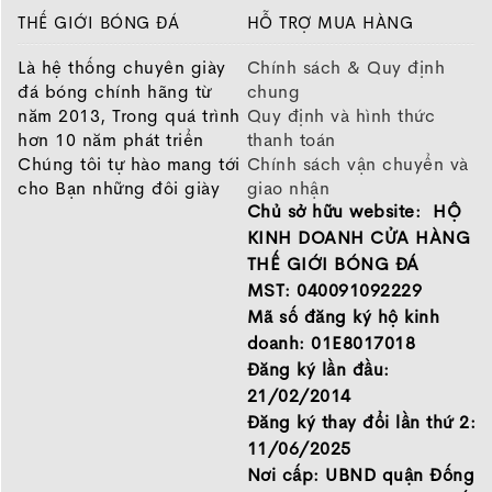
THẾ GIỚI BÓNG ĐÁ
HỖ TRỢ MUA HÀNG
Là hệ thống chuyên giày
Chính sách & Quy định
đá bóng chính hãng từ
chung
năm 2013, Trong quá trình
Quy định và hình thức
hơn 10 năm phát triển
thanh toán
Chúng tôi tự hào mang tới
Chính sách vận chuyển và
cho Bạn những đôi giày
giao nhận
Chủ sở hữu website: HỘ
chất lượng tốt nhất của
Chính sách bảo hành
những thương hiệu hàng
Chính sách bảo mật thông
KINH DOANH CỬA HÀNG
đầu Nike, Adidas, Mizuno.
tin
THẾ GIỚI BÓNG ĐÁ
Hãy đến với Thế Giới Bóng
MST: 040091092229
Đá để chọn đôi giày dành
Mã số đăng ký hộ kinh
cho mình.
doanh: 01E8017018
GIỚI THIỆU
Đăng ký lần đầu:
21/02/2014
Đăng ký thay đổi lần thứ 2:
11/06/2025
Nơi cấp: UBND quận Đống