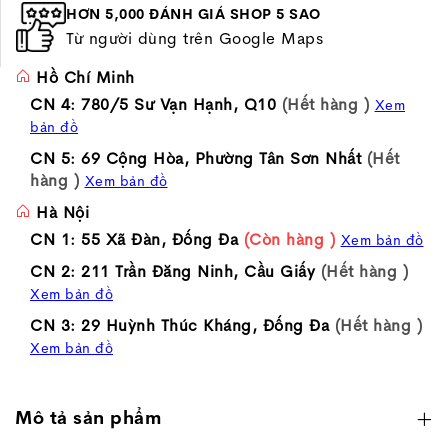
HƠN 5,000 ĐÁNH GIÁ SHOP 5 SAO
Từ người dùng trên Google Maps
Hồ Chí Minh
CN 4: 780/5 Sư Vạn Hạnh, Q10
(Hết hàng )
Xem
bản đồ
CN 5: 69 Cộng Hòa, Phường Tân Sơn Nhất
(Hết
hàng )
Xem bản đồ
Hà Nội
CN 1: 55 Xã Đàn, Đống Đa
(Còn hàng )
Xem bản đồ
CN 2: 211 Trần Đăng Ninh, Cầu Giấy
(Hết hàng )
Xem bản đồ
CN 3: 29 Huỳnh Thúc Kháng, Đống Đa
(Hết hàng )
Xem bản đồ
Mô tả sản phẩm