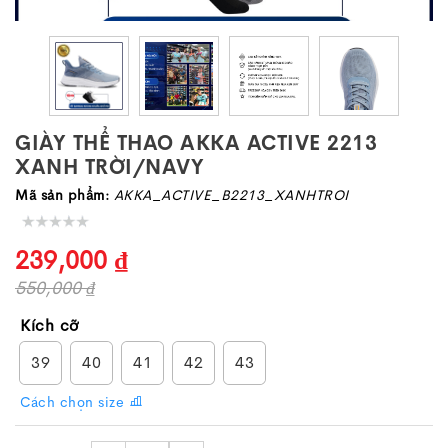
GIÀY THỂ THAO AKKA ACTIVE 2213
XANH TRỜI/NAVY
Mã sản phẩm:
AKKA_ACTIVE_B2213_XANHTROI
239,000 ₫
550,000 ₫
Kích cỡ
39
40
41
42
43
Cách chọn size